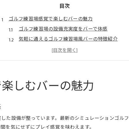
目次
ゴルフ練習場感覚で楽しむバーの魅力
ゴルフ練習場の設備充実度をバーで体感
気軽に通えるゴルフ練習場風バーの特徴紹介
ゴルフ練習場とバーの融合で広がる楽しみ方
ゴルフ練習場利用者も納得の分析機器が魅力
ゴルフ練習場さながらの本格的な練習環境
シミュレーションゴルフ体験が豊かな夜を演出
で楽しむバーの魅力
ゴルフ練習場仕様のシミュレーター体験の魅力
シミュレーションでゴルフ練習場気分を満喫
感
ゴルフ練習場基準の精度で夜の練習を実現
実した設備が整っています。最新のシミュレーションゴル
臨場感抜群のゴルフ練習場型シミュレーター
時間を気にせずにプレイ感覚を味わえます。