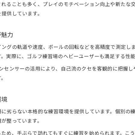
ゴルフクラブ片手にリフレッシュのひととき
されることも多く、プレイのモチベーション向上や新たな
ゴルフ練習場帰りのリフレッシュ法を提案
を提供しています。
ゴルフ練習場感覚でストレス発散できる理由
ゴルフ練習場との違いを活かした休息時間
が魅力
ゴルフ練習場利用者が実践するリラックス術
イングの軌道や速度、ボールの回転などを高精度で測定し
ゴルフ練習場体験と組み合わせる癒しの過ごし方
す。実際に、ゴルフ練習場のヘビーユーザーも満足する性
2025年注目のゴルフバー活用アイデア
ピンセンサーの活用により、自己流のクセを客観的に把握し
ゴルフ練習場と連動した新しい楽しみ方提案
す。
ゴルフ練習場利用者向けの最新トレンド解説
ゴルフ練習場体験を活かしたイベント活用法
環境
ゴルフ練習場の進化型バーを使いこなすコツ
場に劣らない本格的な練習環境を提供しています。個別の
ゴルフ練習場帰りにおすすめの活用パターン
境が整っています。
るため、手ぶらで訪れてもすぐに練習を始められます。こ