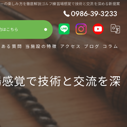
バーの楽しみ方を徹底解説ゴルフ練習場感覚で技術と交流を深める新提案
0986-39-3233
約はこちら
くある質問
当施設の特徴
アクセス
ブログ
コラム
シミュレーション
場感覚で技術と交流を深
スコアアップ
初心者
整体
レッスン