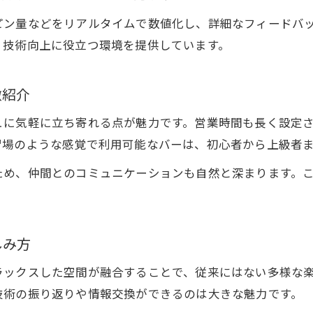
ゴルフ練習場感覚で楽しむ最新機器体験
ピン量などをリアルタイムで数値化し、詳細なフィードバ
仲間と楽しむゴルフバーでの新たな交流術
、技術向上に役立つ環境を提供しています。
ゴルフ練習場帰りの仲間と盛り上がる交流術
ゴルフ練習場の雰囲気で生まれる会話の輪
徴紹介
ゴルフ練習場体験共有が深める人脈づくり
ュに気軽に立ち寄れる点が魅力です。営業時間も長く設定
ゴルフ練習場愛好者同士の親睦イベント活用
習場のような感覚で利用可能なバーは、初心者から上級者
ゴルフ練習場の話題で会話が弾むバー活用法
非日常空間で練習も堪能できるゴルフバー
ため、仲間とのコミュニケーションも自然と深まります。
。
ゴルフ練習場では味わえない非日常の体験
ゴルフ練習場感覚で楽しむ上質な空間演出
しみ方
ゴルフ練習場超えのリラックスできる雰囲気
ゴルフ練習場利用者が語る空間の魅力とは
ラックスした空間が融合することで、従来にはない多様な
技術の振り返りや情報交換ができるのは大きな魅力です。
ゴルフ練習場と異なる贅沢な時間の過ごし方