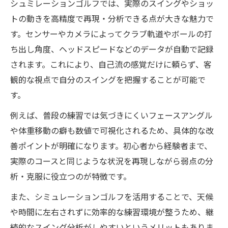
シュミレーションゴルフでは、実際のスイングやショッ
実戦に活きる応用トレーニングのポイント
トの動きを高精度で再現・分析できる点が大きな魅力で
効果実感できるシュミレーションゴルフの
す。センサーやカメラによってクラブ軌道やボールの打
使い方
ち出し角度、ヘッドスピードなどのデータが自動で記録
シュミレーションゴルフ上達に役立つ分析
されます。これにより、自己流の感覚だけに頼らず、客
方法
観的な視点で自分のスイングを把握することが可能で
応用技術で広がる練習の可能性とは
す。
効率的な練習なら最新シミュレーション技術
例えば、普段の練習では気づきにくいフェースアングル
最新シュミレーションゴルフで効率的に練
や体重移動の癖も数値で可視化されるため、具体的な改
習
善ポイントが明確になります。初心者から経験者まで、
シミュレーション技術が変える練習環境の
実際のコースと同じような状況を再現しながら弱点の分
魅力
析・克服に役立つのが特徴です。
効率化を叶えるゴルフ練習方法の選び方
また、シミュレーションゴルフを活用することで、天候
シュミレーションゴルフで楽しい上達体験
や時間に左右されずに効率的な練習環境が整うため、継
を