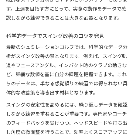
続的なスイング分析がしやすいというメリットもありま
下手になるリスクを防ぐ練習法の工夫
す。上達を目指す方にとって、実際の動作をデータで確
認しながら練習できることは大きな武器となります。
上達を実感する応用練習の工夫ポイント
シュミレーションゴルフで上達を実感する
科学的データでスイング改善のコツを発見
方法
最新のシュミレーションゴルフでは、科学的なデータ分
応用練習で実戦力を高める工夫とは
析がスイング改善の鍵となります。例えば、スイング軌
データ分析を活かした効果的な練習ポイン
道やフェースアングル、インパクト時のクラブの動きな
ト
ど、詳細な数値を基に自分の課題を把握できます。これ
継続できるシュミレーションゴルフの楽し
らのデータは、単なる感覚頼りの練習では得られない具
さ
体的な改善策を導き出す材料となります。
目標設定が上達スピードを加速させる理由
スイングの安定性を高めるには、繰り返しデータを確認
実戦力向上へ繋がる応用活用法を解説
しながら練習を重ねることが重要です。専門家やコーチ
シュミレーションゴルフで実戦力を強化す
のフィードバックを受けつつ、ヘッドスピードや打ち出
る方法
し角度の微調整を行うことで、効率よくスコアアップに