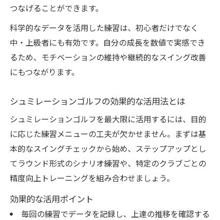
応用練習でスコアアップを目指すポイント
つなげることができます。
実戦に近い状況でシュミレーションゴルフ
科学的なデータを活用した練習は、初心者だけでなく
活用
中・上級者にも有効です。自分の成長を数値で実感でき
課題発見から克服までの応用トレーニング
るため、モチベーションの維持や継続的なスイング改善
法
にもつながります。
実際のコースで活きるデータ分析技術
スコア改善を叶える練習メニューの選び方
シュミレーションゴルフの効果的な活用法とは
スコア改善に効くシュミレーションゴルフ
シュミレーションゴルフを最大限に活用するには、目的
練習法
に応じた練習メニューの工夫が欠かせません。まずは基
目的別に選ぶ練習メニューのポイント
本的なスイングチェックから始め、ステップアップとし
シュミレーションゴルフで簡単に弱点克服
てラウンド形式のシナリオ練習や、特定のクラブごとの
精度向上トレーニングを組み合わせましょう。
スイング分析で最適な練習プランを作成
練習効果を最大化するメニュー構成術
効果的な活用ポイント
毎回の練習でデータを記録し、上達の推移を確認する