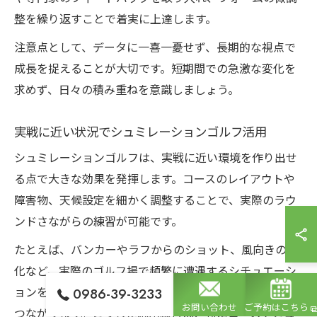
整を繰り返すことで着実に上達します。
注意点として、データに一喜一憂せず、長期的な視点で
成長を捉えることが大切です。短期間での急激な変化を
求めず、日々の積み重ねを意識しましょう。
実戦に近い状況でシュミレーションゴルフ活用
シュミレーションゴルフは、実戦に近い環境を作り出せ
る点で大きな効果を発揮します。コースのレイアウトや
障害物、天候設定を細かく調整することで、実際のラウ
ンドさながらの練習が可能です。
たとえば、バンカーやラフからのショット、風向きの変
化など、実際のゴルフ場で頻繁に遭遇するシチュエーシ
ョンを再現することで、対応力やメンタル面の強化にも
0986-39-3233
お問い合わせ
ご予約はこちら
つながります。こうした応用練習は、特にコースデビュ