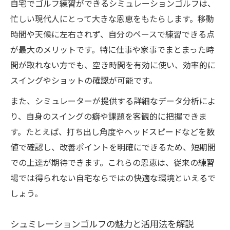
自宅でゴルフ練習ができるシミュレーションゴルフは、
練習効率を高めるシュミレーションゴルフ恩恵
忙しい現代人にとって大きな恩恵をもたらします。移動
効率的な上達を支えるシュミレーションゴ
時間や天候に左右されず、自分のペースで練習できる点
ルフ活用術
が最大のメリットです。特に仕事や家事でまとまった時
データ分析による練習効率向上のポイント
間が取れない方でも、空き時間を有効に使い、効率的に
解説
スイングやショットの確認が可能です。
シュミレーションゴルフ練習方法の効果的
また、シミュレーターが提供する詳細なデータ分析によ
ステップ
り、自身のスイングの癖や課題を客観的に把握できま
リアルタイムで課題発見できるシュミレー
す。たとえば、打ち出し角度やヘッドスピードなどを数
ション恩恵
値で確認し、改善ポイントを明確にできるため、短期間
自分に合った練習メニューを作る活用法紹
での上達が期待できます。これらの恩恵は、従来の練習
介
場では得られない自宅ならではの快適な環境といえるで
多忙な方に最適な効率的ゴルフ上達術
しょう。
短時間でも成果が出るシュミレーションゴ
ルフの理由
シュミレーションゴルフの魅力と活用法を解説