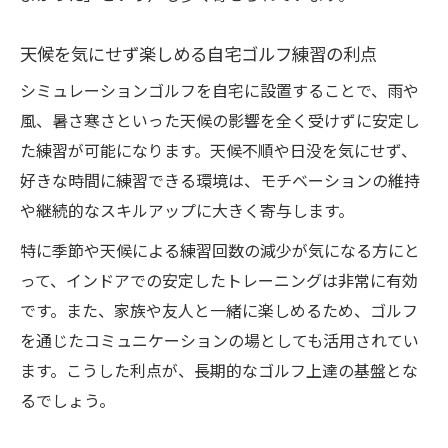
ンゴルフ恩恵
天候を気にせず楽しめる自宅ゴルフ練習の利点
ヘッドスピードや打ち出し角度の変化を数
値で確認
シミュレーションゴルフを自宅に設置することで、雨や
風、暑さ寒さといった天候の影響を全く受けずに安定し
客観的データに基づく練習効果の違いを解
た練習が可能になります。天候不順や日没を気にせず、
説
好きな時間に練習できる環境は、モチベーションの維持
実際のゴルフと比較した数値データのポイ
や継続的なスキルアップに大きく寄与します。
ント
特に季節や天候による練習回数の減少が気になる方にと
練習成果を可視化するシュミレーションの
って、インドアでの安定したトレーニングは非常に有効
利点
です。また、家族や友人と一緒に楽しめるため、ゴルフ
を通じたコミュニケーションの場としても活用されてい
ます。こうした利点が、長期的なゴルフ上達の基盤とな
るでしょう。