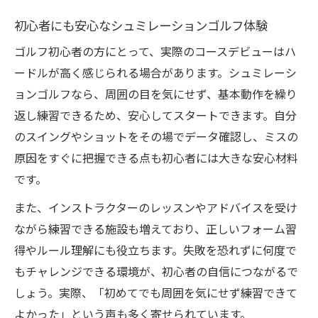
ント
初心者にも安心なシュミレーションゴルフ体験
快適な練習空間がもたらす集中力アップ効
ゴルフ初心者の方にとって、実際のコースデビューはハ
果
ードルが高く感じられる場合があります。シュミレーシ
自宅設置で得られる天候リスク回避の魅力
ョンゴルフなら、周囲の目を気にせず、基本動作を繰り
実際のスコアに差が出る上達方法を解説
返し練習できるため、安心してスタートできます。自分
シュミレーションゴルフでスコアアップし
のスイングやショットをその場でデータ確認し、ミスの
た体験談
原因をすぐに把握できる点も初心者には大きな安心材料
実際のスコアに直結するデータ活用法
です。
初心者の悩みを解決する上達ポイント紹介
また、インストラクターのレッスンやアドバイスを受け
スコアの目安を意識した練習メニューの作
ながら練習できる施設も増えており、正しいフォーム習
り方
得やルール理解にも役立ちます。失敗を恐れずに何度で
実践的な練習でスコアに差がつく理由
もチャレンジできる環境が、初心者の自信につながるで
客観的データで見るシュミレーション練習効果
しょう。実際、「初めてでも周囲を気にせず練習できて
よかった」という声も多く寄せられています。
データ分析で明らかになるシュミレーショ