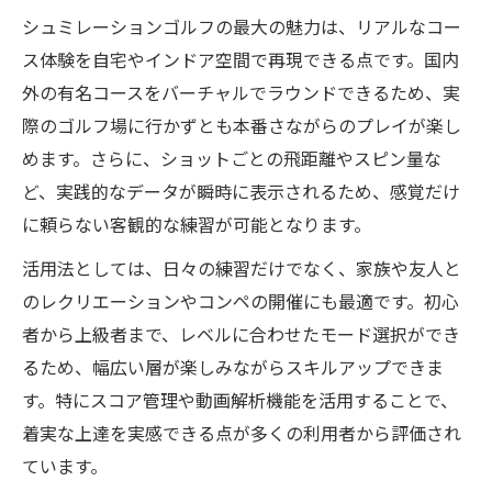
忙しい方におすすめの効率的練習スタイル
シュミレーションゴルフの最大の魅力は、リアルなコー
とは
ス体験を自宅やインドア空間で再現できる点です。国内
仕事帰りも可能なシュミレーションゴルフ
外の有名コースをバーチャルでラウンドできるため、実
恩恵
際のゴルフ場に行かずとも本番さながらのプレイが楽し
スケジュール管理と両立しやすい練習法を
めます。さらに、ショットごとの飛距離やスピン量な
解説
ど、実践的なデータが瞬時に表示されるため、感覚だけ
に頼らない客観的な練習が可能となります。
都度払いで利用できるシュミレーションゴ
ルフ活用
活用法としては、日々の練習だけでなく、家族や友人と
天候に左右されない快適な練習環境とは
のレクリエーションやコンペの開催にも最適です。初心
天候不問で快適に練習できるシュミレーシ
者から上級者まで、レベルに合わせたモード選択ができ
ョンゴルフ
るため、幅広い層が楽しみながらスキルアップできま
す。特にスコア管理や動画解析機能を活用することで、
季節や気温に左右されない練習環境の恩恵
着実な上達を実感できる点が多くの利用者から評価され
解説
ています。
室内で安定したゴルフ環境を実現するポイ