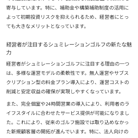
運営の新戦略
寄与しています。特に、補助金や構築補助制度の活用に
公的支援を活用するシュミレーションゴル
よって初期投資リスクを抑えられるため、経営者にとっ
フ事業計画の作り方
ても大きなメリットとなっています。
ゴルフワーケーション補助金とシュミレー
ションゴルフの活用例
経営者が注目するシュミレーションゴルフの新たな魅
力
申請しやすいシュミレーションゴルフ補助
金のポイント
経営者がシュミレーションゴルフに注目する理由の一つ
補助金活用で初期費用を抑える具体的な方
は、多様な運営モデルの柔軟性です。無人運営やサブス
法
クリプション型の料金プラン導入により、運営コストの
削減と安定収益の確保が実現しやすくなっています。
効率的な無人運営で収益を最大化する方法
シュミレーションゴルフで実現する効率的
また、完全個室や24時間営業の導入により、利用者のラ
な無人運営
イフスタイルに合わせたサービス提供が可能になりまし
た。これにより、従来のゴルフ施設では取り込めなかっ
無人化がもたらすシュミレーションゴルフ
た新規顧客層の開拓が進んでいます。特に、法人向けの
の収益最大化