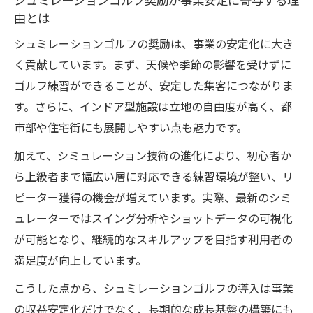
シュミレーションゴルフ奨励が事業安定に寄与する理
訣
由とは
初期投資に強いシュミレーションゴルフ活用法
シュミレーションゴルフの奨励は、事業の安定化に大き
初期投資を抑えるシュミレーションゴルフ
く貢献しています。まず、天候や季節の影響を受けずに
導入のコツ
ゴルフ練習ができることが、安定した集客につながりま
シュミレーションゴルフ設備投資の費用対
す。さらに、インドア型施設は立地の自由度が高く、都
効果を徹底検証
市部や住宅街にも展開しやすい点も魅力です。
施工や価格面で失敗しないシュミレーショ
加えて、シミュレーション技術の進化により、初心者か
ンゴルフ選び
ら上級者まで幅広い層に対応できる練習環境が整い、リ
シュミレーションゴルフ導入で事業のリス
ピーター獲得の機会が増えています。実際、最新のシミ
クを分散する方法
ュレーターではスイング分析やショットデータの可視化
自宅や小規模施設でも活用できるシュミレ
が可能となり、継続的なスキルアップを目指す利用者の
ーションゴルフ提案
満足度が向上しています。
補助金を活かした運営計画の現実味
こうした点から、シュミレーションゴルフの導入は事業
補助金で実現するシュミレーションゴルフ
の収益安定化だけでなく、長期的な成長基盤の構築にも