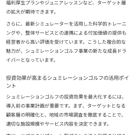
福利厚生プランやジュニアレッスンなど、ターゲット層
最新システムで省人化するシュミレーショ
の拡大が期待できます。
ンゴルフ運営術
利用者満足度を高める無人シュミレーショ
さらに、最新シミュレーターを活用した科学的トレーニ
ンゴルフの魅力
ングや、整体サービスとの連携による付加価値の提供も
経営者から高い評価を受けています。こうした複合的な
24時間対応のシュミレーションゴルフ無人
魅力が、シュミレーションゴルフ事業の新たな成長ドラ
運営アイデア
イバーとなっています。
費用対効果で選ぶインドアゴルフの新提案
費用対効果が高いシュミレーションゴルフ
投資効果が高まるシュミレーションゴルフの活用ポイ
の選び方
ント
インドアゴルフ導入時に重視すべきポイン
シュミレーションゴルフの投資効果を最大化するには、
ト
導入前の事業計画が重要です。まず、ターゲットとなる
シュミレーションゴルフ費用と効果のバラ
顧客層の明確化と、地域の市場調査を徹底することで、
ンスを考察
適切な施設規模やサービス内容を決定できます。
設備投資の最適化を目指すインドアゴルフ