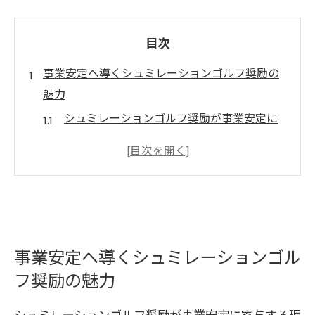
目次
事業安定へ導くシュミレーションゴルフ奨励の
魅力
シュミレーションゴルフ奨励が事業安定に
寄与する理由とは
経営者が注目するシュミレーションゴルフ
の新たな魅力
投資効果が高まるシュミレーションゴルフ
の活用ポイント
シュミレーションゴルフで事業基盤を強化
事業安定へ導くシュミレーションゴル
する方法
フ奨励の魅力
奨励制度がもたらす長期的な安定経営の秘