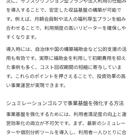
次に、サブスクリプション型プランや法人利用の仕組み
提案
を導入することで、安定した収益基盤の構築が可能で
自宅導入で注目のシュミレーションゴルフ
す。例えば、月額会員制や法人の福利厚生プランを組み
費用分析
合わせることで、利用頻度の高いリピーターを確保しや
事業計画書作成時に役立つポイント集
すくなります。
シュミレーションゴルフを活用した事業計
導入時には、自治体や国の構築補助金など公的支援の活
画書の作成術
用も有効です。実際に補助金を利用して初期費用を抑え
インドアゴルフ事業計画書に盛り込むべき
た事例も多く、コスト回収期間の短縮に寄与していま
重要要素
す。これらのポイントを押さえることで、投資効果の高
収益性を高めるシュミレーションゴルフ計
い事業運営が実現できます。
画の立て方
補助金申請時に役立つ事業計画のポイント
シュミレーションゴルフで事業基盤を強化する方法
競合との差別化を図るシュミレーションゴ
事業基盤を強化するためには、利用者満足度の向上と運
ルフ戦略集
営効率化の両立が不可欠です。まず、最新のシミュレー
ターや個別分析ツールを導入し、利用者一人ひとりに合