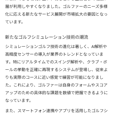
本格志向のゴルファーに選ばれる理由
層が利用しやすくなりました。ゴルファーのニーズ多様
シュミレーションゴルフで得られる練習効
化に応える新たなサービス展開が市場拡大の要因となっ
果
ています。
シミュレーションゴルフ体験者のリアルな
新たなゴルフシミュレーション技術の潮流
声
シミュレーションゴルフ技術の進化は著しく、AI解析や
シュミレーションゴルフ活用でフォーム改
高精度センサーの導入が業界のトレンドとなっていま
善
す。特にリアルタイムでのスイング解析や、クラブ・ボ
導入が進むAI解析と練習革命の今
ールの挙動を正確に再現するシステムが登場し、従来よ
シュミレーションゴルフAI解析で得られる
りも実際のコースに近い感覚で練習が可能になりまし
効果
た。これにより、ゴルファーは自身のフォームやスコア
最新AI技術が生む練習革命の実態を解説
アップのための具体的な課題を数値で把握できるように
リアルタイムデータ分析でスイングを可視
なっています。
化
また、スマートフォン連携やアプリを活用したゴルフシ
AI搭載シミュレーションゴルフの活用事例