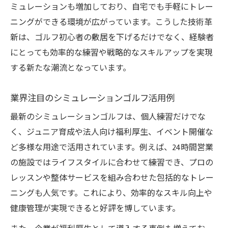
ミュレーションも増加しており、自宅でも手軽にトレー
効率的なスキルアップを支えるAI練習法
ニングができる環境が広がっています。こうした技術革
精度で選ぶ！シミュレーションゴルフ活用術
新は、ゴルフ初心者の敷居を下げるだけでなく、経験者
シュミレーションゴルフの精度比較ポイン
にとっても効率的な練習や戦略的なスキルアップを実現
ト
する新たな潮流となっています。
実践で役立つゴルフシミュレーションの選
び方
業界注目のシミュレーションゴルフ活用例
GOLF naviとの連携で精度を高めるコツ
最新のシミュレーションゴルフは、個人練習だけでな
用途別に最適なシミュレーションゴルフ活
く、ジュニア育成や法人向け福利厚生、イベント開催な
用
ど多様な用途で活用されています。例えば、24時間営業
の施設ではライフスタイルに合わせて練習でき、プロの
ゴルフボールやセンサー精度の最新事情
レッスンや整体サービスを組み合わせた包括的なトレー
未来志向のゴルファーに役立つ最新ニュース
ニングも人気です。これにより、効率的なスキル向上や
シュミレーションゴルフで広がる練習環境
健康管理が実現できると好評を博しています。
未来ゴルファー注目のシミュレーション動