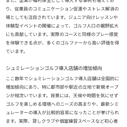
また、企業が福利厚生として導入する事例も増えてお
向
り、従業員のコミュニケーション促進やストレス解消の
アプリやAI技術のニュースを徹底解説
場としても注目されています。ジュニア向けレッスンや
シミュレーションゴルフ活用で実現する理
体験型イベントの開催によって、ゴルフ人口の裾野拡大
想
にも貢献しています。実際のコースと同様のプレー感覚
最新シミュレーションゴルフの実用性を検
を体験できる点が、多くのゴルファーから高い評価を得
証
ています。
シュミレーションゴルフ導入店舗の増加傾向
ここ数年でシュミレーションゴルフ導入店舗は全国的に
増加傾向にあり、特に都市部や駅近の立地で新規オープ
ンが相次いでいます。背景には、天候や時間を気にせず
ゴルフを楽しめる環境へのニーズの高まりや、最新シミ
ュレーターの導入が比較的容易になったことが挙げられ
ます。実際、貸しクラブや個室練習スペースなど初心者