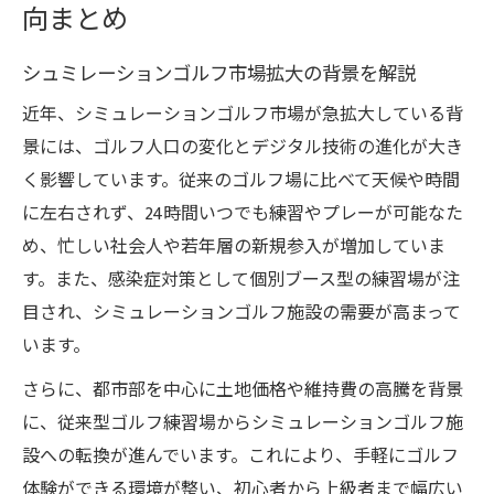
向まとめ
ゴルファーを変える新技術の進化とは
シュミレーションゴルフにおけるAI解析の
シュミレーションゴルフ市場拡大の背景を解説
威力
近年、シミュレーションゴルフ市場が急拡大している背
リアルなゴルフシミュレーション体験の進
景には、ゴルフ人口の変化とデジタル技術の進化が大き
歩
く影響しています。従来のゴルフ場に比べて天候や時間
シミュレーションゴルフボールの役割と新
に左右されず、24時間いつでも練習やプレーが可能なた
技術
め、忙しい社会人や若年層の新規参入が増加していま
ゴルフナビと連携するシュミレーション精
す。また、感染症対策として個別ブース型の練習場が注
度向上
目され、シミュレーションゴルフ施設の需要が高まって
最新アプリ活用で変わるゴルフ練習法の提
います。
案
さらに、都市部を中心に土地価格や維持費の高騰を背景
本格派も納得のシュミレーションゴルフ体験
に、従来型ゴルフ練習場からシミュレーションゴルフ施
実際のコース再現が叶うゴルフシミュレー
設への転換が進んでいます。これにより、手軽にゴルフ
ション
体験ができる環境が整い、初心者から上級者まで幅広い