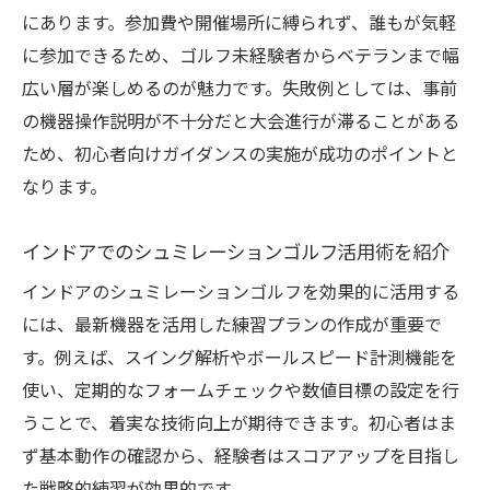
最新バーチャルゴルフ大会の特徴と体験ポ
にあります。参加費や開催場所に縛られず、誰もが気軽
イント
に参加できるため、ゴルフ未経験者からベテランまで幅
大会参加で学べる最新機器の操作と攻略法
広い層が楽しめるのが魅力です。失敗例としては、事前
オンライン連動型バーチャルゴルフの楽し
の機器操作説明が不十分だと大会進行が滞ることがある
さを紹介
ため、初心者向けガイダンスの実施が成功のポイントと
シュミレーションゴルフ開催で実現する新
なります。
競技体験
インドアでのシュミレーションゴルフ活用術を紹介
イベント開催なら家族や友人との交流も実現
シュミレーションゴルフで家族イベントを
インドアのシュミレーションゴルフを効果的に活用する
満喫する方法
には、最新機器を活用した練習プランの作成が重要で
す。例えば、スイング解析やボールスピード計測機能を
イベント参加で深まる友人とのゴルフ交流
使い、定期的なフォームチェックや数値目標の設定を行
体験
うことで、着実な技術向上が期待できます。初心者はま
バーチャル大会を通じた世代を超えたコミ
ず基本動作の確認から、経験者はスコアアップを目指し
ュニケーション