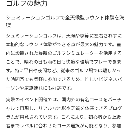
術を紹介
ゴルフの魅力
シュミレーションゴルフ開催で手軽に上達
シュミレーションゴルフで全天候型ラウンド体験を満
を実現
喫
イベント参加で広がるバーチャルゴルフ体験の
シュミレーションゴルフは、天候や季節に左右されずに
世界
本格的なラウンド体験ができる点が最大の魅力です。室
シュミレーションゴルフイベントの魅力的
内に設置された最新のゴルフシミュレーターを活用する
な参加方法
ことで、晴れの日も雨の日も快適な環境でプレーできま
バーチャルゴルフ大会で広がる交流の楽し
す。特に平日や夜間など、従来のゴルフ場では難しかっ
み方
た時間帯でも気軽に参加できるため、忙しいビジネスパ
世界規模のバーチャルゴルフトーナメント
ーソンや家族連れにも好評です。
最新事情
実際のイベント開催では、国内外の有名コースをバーチ
シュミレーションゴルフ協会が推進する体
ャルで再現し、リアルな地形や芝質を体感できるプログ
験の拡大
ラムが用意されています。これにより、初心者から上級
イベント参加で体感するバーチャルゴルフ
者までレベルに合わせたコース選択が可能となり、参加