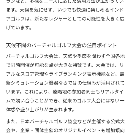
ランなど、多様なニーズに応じた活用方法が広がってい
気軽に始めるシュミレーションゴルフの楽
ます。天候を気にせず、いつでも快適に楽しめるインド
しみ方
アゴルフは、新たなレジャーとしての可能性を大きく広
インドアならではのゴルフイベント参加の
げています。
魅力
友人や家族と盛り上がるバーチャルゴルフ
天候不問のバーチャルゴルフ大会の注目ポイント
体験
バーチャルゴルフ大会は、天候や季節を問わず全国各地
初心者でも安心なシュミレーションゴルフ
で同時開催が可能な点が大きな特徴です。大会では、リ
施設紹介
アルなスコア管理やライブランキング表示機能など、最
イベント開催で拡がるインドアゴルフの魅
新シミュレーション機器ならではの仕組みが活用されて
力
います。これにより、遠隔地の参加者同士もリアルタイ
最新機器を活かしたバーチャルゴルフ大会の楽
ムで競い合うことができ、従来のゴルフ大会にはない一
しみ方
体感や盛り上がりが生まれます。
シュミレーションゴルフ機器の進化と大会
また、日本バーチャルゴルフ協会などが主催する公式大
活用事例
会や、企業・団体主催のオリジナルイベントも増加傾向