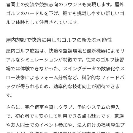
の奥深さ
者同士の交流や競技志向のラウンドも実現します。屋外
ゴルフ技術向上を叶える屋内練習の新提案
ゴルフのハードルを下げ、誰でも挑戦しやすい新しいゴ
シュミレーションゴルフで効率練習を実現
ルフ体験として注目されています。
する方法
屋内施設で快適に楽しむゴルフの新たな可能性
屋内練習で精度が高まるバーチャルゴルフ
の活用法
屋内ゴルフ施設は、快適な空調環境と最新機器によるリ
最新機材によるスイング分析と技術向上の
アルなシミュレーションが特徴です。従来のゴルフ練習
ポイント
場では体験できなかった、スイングデータの数値化やス
ロー映像によるフォーム分析など、科学的なフィードバ
インドアゴルフ大会で実力を試すステップ
ックが得られるため、効率的な技術向上が期待できま
アップ術
す。
自宅や施設で続けるゴルフ練習のコツと工
夫
さらに、完全個室や貸しクラブ、予約システムの導入
インドアで気軽に楽しめるシュミレーションゴ
で、初心者でも安心して利用できる点も魅力です。家族
ルフ体験
や友人同士でのイベント参加や、法人向けの福利厚生プ