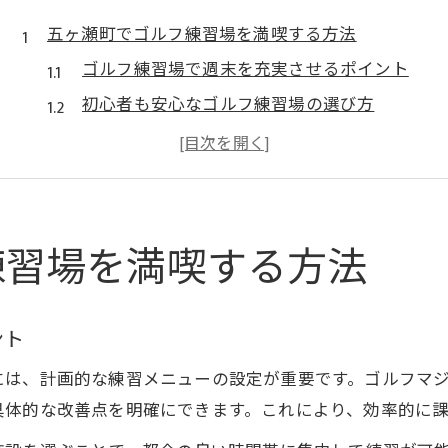
五ヶ瀬町でゴルフ練習場を満喫する方法
ゴルフ練習場で週末を充実させるポイント
初心者も安心なゴルフ練習場の選び方
五ヶ瀬町で快適なゴルフ練習場体験
口コミでわかるゴルフ練習場の魅力発見
ゴルフ練習場で友人と楽しむ方法を解説
ゴルフマジックショットで叶う快適練習体験
練習場を満喫する方法
ゴルフ練習場での快適トレーニング環境とは
ゴルフマジックショットで技術が伸びる理由
ント
天候を問わないゴルフ練習場の利便性を検証
には、計画的な練習メニューの設定が重要です。ゴルフマ
最新設備を活用したゴルフ練習場の体験談
具体的な改善点を明確にできます。これにより、効率的に
インドアゴルフ練習場で得られる効果とは