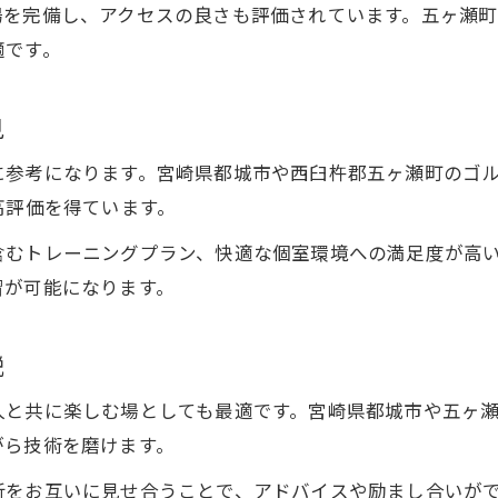
ゴルフ練習場でスキルアップを目指す方法
場を完備し、アクセスの良さも評価されています。五ヶ瀬
適です。
健康維持にも役立つゴルフ練習場の魅力
ゴルフ練習場の継続利用で実感する効果
見
ゴルフ練習場利用で日常に楽しさをプラス
効率よく上達できるゴルフ練習場活用法
に参考になります。宮崎県都城市や西臼杵郡五ヶ瀬町のゴ
高評価を得ています。
充実設備で効果実感ゴルフ練習を徹底解説
ゴルフ練習場の最新設備が上達をサポート
含むトレーニングプラン、快適な個室環境への満足度が高
快適な個別ブースで集中できる練習環境
習が可能になります。
ゴルフ練習場の施設充実度をチェックしよう
最新技術搭載のゴルフ練習場の使い方
説
ゴルフ練習場で得られる実践的な効果とは
人と共に楽しむ場としても最適です。宮崎県都城市や五ヶ
がら技術を磨けます。
析をお互いに見せ合うことで、アドバイスや励まし合いが