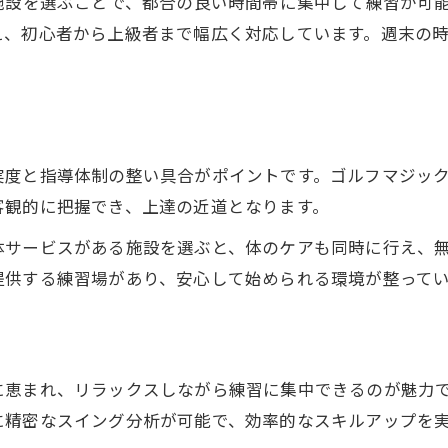
施設を選ぶことで、都合の良い時間帯に集中して練習が可
理想のゴルフ練習場選びで差をつける秘訣
え、初心者から上級者まで幅広く対応しています。週末の
長続きするゴルフ練習場の選び方のコツ
都城ゴルフ練習場の比較で見えるメリット
コスパ重視のゴルフ練習場選びポイント
レッスン充実のゴルフ練習場活用法を紹介
実度と指導体制の整い具合がポイントです。ゴルフマジッ
ゴルフ練習場の施設設備を徹底チェック
客観的に把握でき、上達の近道となります。
天候を問わない最新練習方法の魅力とは
体サービスがある施設を選ぶと、体のケアも同時に行え、
全天候型ゴルフ練習場の活用術を徹底解説
提供する練習場があり、安心して始められる環境が整って
ゴルフ練習場で雨の日も快適に練習する方法
最新シミュレーター完備の練習場の利点
ゴルフ練習場で時間を問わず練習できる理由
に恵まれ、リラックスしながら練習に集中できるのが魅力
インドアゴルフ練習場の活用事例を紹介
に精密なスイング分析が可能で、効率的なスキルアップを
ゴルフライフ向上へ導く練習場活用術