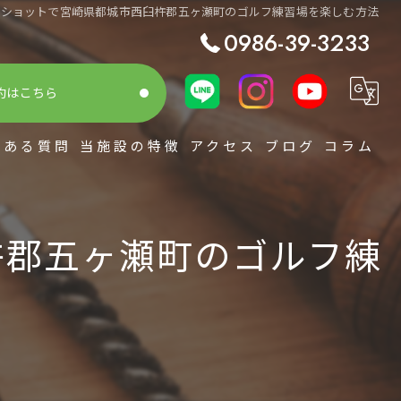
クショットで宮崎県都城市西臼杵郡五ヶ瀬町のゴルフ練習場を楽しむ方法
0986-39-3233
約はこちら
くある質問
当施設の特徴
アクセス
ブログ
コラム
シミュレーション
杵郡五ヶ瀬町のゴルフ練
スコアアップ
初心者
整体
レッスン