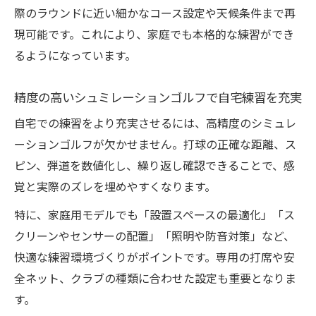
自宅で楽しむためのシュミレーションゴル
際のラウンドに近い細かなコース設定や天候条件まで再
フ機材解説
現可能です。これにより、家庭でも本格的な練習ができ
シュミレーションゴルフに不可欠な設備と
るようになっています。
注意点
精度の高いシュミレーションゴルフで自宅練習を充実
防音や床材など快適な自作環境の整え方
自宅での練習をより充実させるには、高精度のシミュレ
シュミレーションゴルフ導入時に重要な比較ポ
ーションゴルフが欠かせません。打球の正確な距離、ス
イント
ピン、弾道を数値化し、繰り返し確認できることで、感
シュミレーションゴルフ導入前に確認すべ
覚と実際のズレを埋めやすくなります。
き性能比較
精度や機能で選ぶシュミレーションゴルフ
特に、家庭用モデルでも「設置スペースの最適化」「ス
の比較方法
クリーンやセンサーの配置」「照明や防音対策」など、
快適な練習環境づくりがポイントです。専用の打席や安
家庭用と業務用のシュミレーションゴルフ
全ネット、クラブの種類に合わせた設定も重要となりま
スペック違い
す。
導入コストと長期運用のバランスを考える