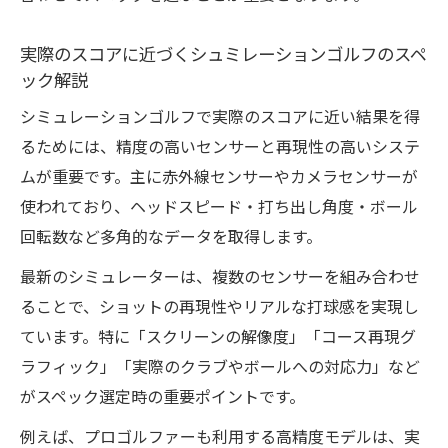
するリアル体験
実際のコースを再現するシュミレーション
実際のスコアに近づくシュミレーションゴルフのスペ
ゴルフの特徴
ック解説
自宅用シュミレーションゴルフの精度と再
シミュレーションゴルフで実際のスコアに近い結果を得
現性を比較
るためには、精度の高いセンサーと再現性の高いシステ
リアル感を高めるシュミレーションゴルフ
ムが重要です。主に赤外線センサーやカメラセンサーが
の選び方
使われており、ヘッドスピード・打ち出し角度・ボール
最新スペック搭載のシュミレーションゴル
回転数など多角的なデータを取得します。
フの魅力
最新のシミュレーターは、複数のセンサーを組み合わせ
自作ゴルフ環境を叶える必要なスペックと設備
ることで、ショットの再現性やリアルな打球感を実現し
シュミレーションゴルフ自作に必要な基本
ています。特に「スクリーンの解像度」「コース再現グ
スペック一覧
ラフィック」「実際のクラブやボールへの対応力」など
がスペック選定時の重要ポイントです。
快適練習を実現するシュミレーションゴル
フの設備選び
例えば、プロゴルファーも利用する高精度モデルは、実