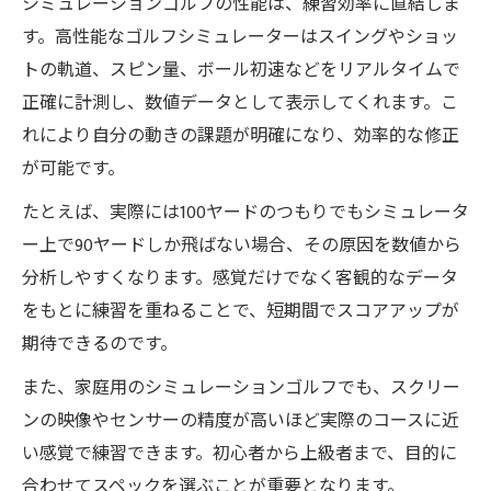
シミュレーションゴルフの性能は、練習効率に直結しま
方
す。高性能なゴルフシミュレーターはスイングやショッ
自宅に最適なシュミレーションゴルフの設
トの軌道、スピン量、ボール初速などをリアルタイムで
置条件を解説
正確に計測し、数値データとして表示してくれます。こ
シュミレーションゴルフ設置に必要な広さ
れにより自分の動きの課題が明確になり、効率的な修正
とスペックのポイント
が可能です。
シュミレーションゴルフ導入時の空間活用
たとえば、実際には100ヤードのつもりでもシミュレータ
方法と注意点
ー上で90ヤードしか飛ばない場合、その原因を数値から
設置スペース別シュミレーションゴルフの
分析しやすくなります。感覚だけでなく客観的なデータ
選び方ガイド
をもとに練習を重ねることで、短期間でスコアアップが
省スペースでも楽しめるシュミレーション
期待できるのです。
ゴルフの工夫
また、家庭用のシミュレーションゴルフでも、スクリー
精度とリアル感に優れた自宅用シュミレーショ
ンの映像やセンサーの精度が高いほど実際のコースに近
ンゴルフとは
い感覚で練習できます。初心者から上級者まで、目的に
精度重視のシュミレーションゴルフが実現
合わせてスペックを選ぶことが重要となります。