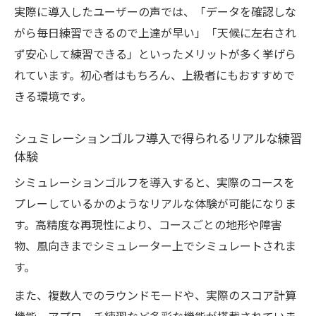
ポイント
実際に導入したユーザーの声では、「データを確認しな
がら毎日練習できるので上達が早い」「天候に左右され
ユーザー目線で選ぶシュミレーションゴル
ず安心して練習できる」といったメリットが多く挙げら
フのポイント
れています。初心者はもちろん、上級者にもおすすめで
家族で楽しめる仕様のシュミレーションゴルフ
きる環境です。
解説
家族で使えるシュミレーションゴルフ仕様
シュミレーションゴルフ導入で得られるリアルな練習
の魅力
体験
安全に配慮したシュミレーションゴルフの
シミュレーションゴルフを導入すると、実際のコースを
選び方
プレーしているかのようなリアルな体験が可能になりま
多人数で楽しめるシュミレーションゴルフ
す。高精度な再現性により、コースごとの地形や障害
のポイント
物、風向きまでシミュレーター上でシミュレートされま
お子様と一緒に楽しめるシュミレーション
す。
ゴルフ環境
また、複数人でのラウンドモードや、実際のスコア計算
来客時にも活躍するシュミレーションゴル