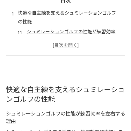
目次
快適な自主練を支えるシュミレーションゴルフ
の性能
シュミレーションゴルフの性能が練習効率
を左右する理由
実際のスコアに近づくシュミレーションゴ
ルフのスペック解説
精度の高いシュミレーションゴルフで自宅
練習を充実
シュミレーションゴルフ導入で得られるリ
快適な自主練を支えるシュミレーショ
アルな練習体験
ンゴルフの性能
家庭用シュミレーションゴルフの性能比較
シュミレーションゴルフの性能が練習効率を左右する
と選び方
理由
設置空間に合うシュミレーションゴルフの選び