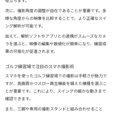
役立ちます。
ゴルフ練習場でカメラを使った上達チェッ
ク法
次に、撮影角度の調整が自在であることが重要です。多
スイング解析アプリで効果的に自分を分析
様な角度からの映像を比較することで、より正確なスイ
する
ング解析が可能です。
ゴルフ練習場で役立つ動作比較の撮影テク
加えて、解析ソフトやアプリとの連携がスムーズなカメ
ニック
ラを選ぶと、映像の編集や数値化が簡単になり、練習成
アプリ連携でスイング改善をサポートする
果の可視化が促進されます。
方法
練習場カメラの撮影角度で上達を加速させ
ゴルフ練習場で注目のスマホ撮影術
る
スマホを使ったゴルフ練習場での撮影は手軽さが魅力で
アプリと連携した効率的な撮影環境へ
すが、高画質かつスロー再生機能を備えた機種を選ぶこ
とが重要です。これにより、スイングの細かな動きまで
ゴルフ練習場で便利なカメラアプリの選び
確認できます。
方
スイング解析アプリとカメラの最適な使い
また、三脚や専用の撮影スタンドと組み合わせること