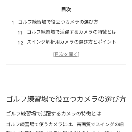
目次
ゴルフ練習場で役立つカメラの選び方
ゴルフ練習場で活躍するカメラの特徴とは
スイング解析用カメラの選び方とポイント
ゴルフ練習場で注目のスマホ撮影術
ゴルフ用撮影スタンドの活用方法を解説
ゴルフ練習場で便利なアプリ連携撮影術
スイング解析に最適な撮影方法を知ろう
ゴルフ練習場でスイング解析を始めるコツ
ゴルフ練習場で役立つカメラの選び方
超スロー撮影でスイングを徹底分析する方
法
ゴルフ練習場で活躍するカメラの特徴とは
ゴルフスイング解析カメラの活用ポイント
ゴルフ練習場で使うカメラには、高画質でスイングの細
練習場で使えるゴルフスイングアプリの選