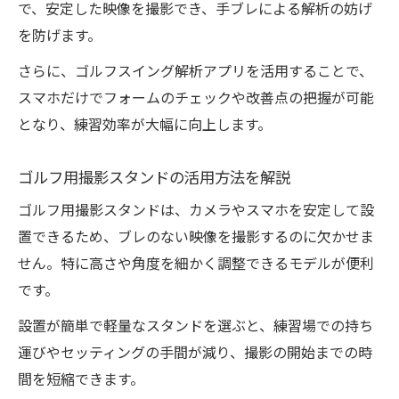
方
で、安定した映像を撮影でき、手ブレによる解析の妨げ
ゴルフ練習場でおすすめの動画編集ワザ
を防げます。
撮影した映像をアプリで効率的に管理する
さらに、ゴルフスイング解析アプリを活用することで、
方法
スマホだけでフォームのチェックや改善点の把握が可能
ゴルフ用カメラとアプリの連携ポイント解
となり、練習効率が大幅に向上します。
説
ゴルフ用撮影スタンドの活用方法を解説
軽量カメラで実現するラウンド記録術
ゴルフ練習場で使える軽量カメラの選択基
ゴルフ用撮影スタンドは、カメラやスマホを安定して設
準
置できるため、ブレのない映像を撮影するのに欠かせま
せん。特に高さや角度を細かく調整できるモデルが便利
スマホ連携で手軽にゴルフラウンドを記録
です。
ウェアラブルカメラで自然な撮影を叶える
方法
設置が簡単で軽量なスタンドを選ぶと、練習場での持ち
運びやセッティングの手間が減り、撮影の開始までの時
ゴルフ練習場で役立つ携帯性重視のカメラ
間を短縮できます。
活用法