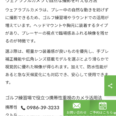
ウェアラブルカメラで自然な撮影を叶える方法
ウェアラブルカメラは、プレー中の自然な動きを妨げず
に撮影できるため、ゴルフ練習場やラウンドでの活用が
増えています。ヘッドマウントや胸元に装着するタイプ
があり、プレーヤーの視点で臨場感あふれる映像を残せ
るのが特徴です。
選ぶ際は、軽量かつ装着感が良いものを優先し、手ブレ
補正機能や広角レンズ搭載モデルを選ぶとより滑らかで
視覚的に優れた映像が得られます。加えて、防水性能が
あると急な天候変化にも対応でき、安心して使用できま
す。
ゴルフ練習場で役立つ携帯性重視のカメラ活用法
0986-39-3233
携帯性を重視したカメラの活用法としては、まずコンパ
お問い合わせ
ご予約はこちら
クトな機種を選び、専用ケースやストラップを利用して