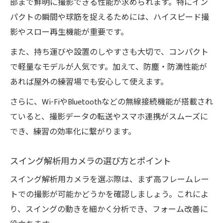
部まで鮮明に撮影できる性能が求められます。特にイン
択法
パクトの瞬間や球筋を捉えるためには、ハイスピード撮
ハイスピード映像でスイングを見直す実践
影やスロー再生機能が重要です。
法
また、持ち運びや設置のしやすさも大切で、コンパクト
ゴルフ撮影を快適にする機材の特徴
で軽量なモデルが人気です。加えて、防塵・防滴性能が
ゴルフ練習場向け軽量カメラのメリットと
あれば屋外の練習場でも安心して使えます。
選び方
さらに、Wi-FiやBluetoothなどの無線接続機能が搭載され
ウェアラブルカメラで快適なゴルフ撮影を
ていると、撮影データの転送やスマホ連携がスムーズに
実現
でき、練習の効率化に繋がります。
ゴルフ練習場で便利な撮影スタンドの活用
術
スイング解析用カメラの選び方とポイント
スマホで手軽にラウンド撮影するポイント
スイング解析用カメラを選ぶ際は、まず高フレームレー
ゴルフ練習場で役立つ機材の最新トレンド
トでの撮影が可能かどうかを確認しましょう。これによ
上達に欠かせない練習場カメラ活用術
り、スイングの動きを細かく分析でき、フォーム改善に