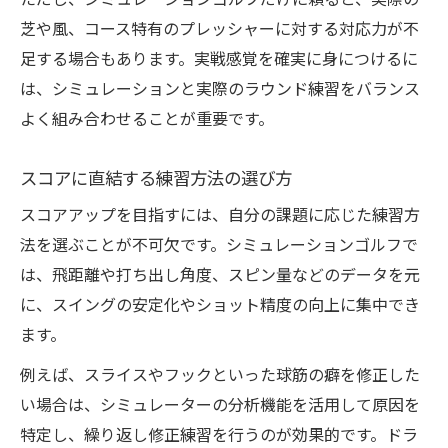
ただし、シミュレーションゴルフだけに頼ると、実際の
精度
芝や風、コース特有のプレッシャーに対する対応力が不
数値で可視化するスコア改善の手順
足する場合もあります。実戦感覚を確実に身につけるに
シミュレーションゴルフスコア実際の活用
は、シミュレーションと実際のラウンド練習をバランス
法
よく組み合わせることが重要です。
弱点克服に役立つシュミレーションゴルフ
練習法
スコアに直結する練習方法の選び方
実戦で役立つ技巧の具体的トレーニング
スコアアップを目指すには、自分の課題に応じた練習方
打ちっぱなしとの違いと賢い使い分け方を考え
法を選ぶことが不可欠です。シミュレーションゴルフで
る
は、飛距離や打ち出し角度、スピン量などのデータを元
シュミレーションゴルフ打ちっぱなし比較
に、スイングの安定化やショット精度の向上に集中でき
の要点
ます。
練習効果を高める賢い使い分けの方法
例えば、スライスやフックといった球筋の癖を修正した
シミュレーションゴルフと打ちっぱなしど
い場合は、シミュレーターの分析機能を活用して原因を
っちが向いているか
特定し、繰り返し修正練習を行うのが効果的です。ドラ