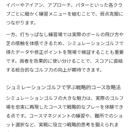
イバーやアイアン、アプローチ、パターといった各クラ
目的別に選ぶシミュレーションゴルフ技巧
ブごとに細かく練習メニューを組むことで、弱点克服に
練習
つながります。
シュミレーションゴルフ練習にならない理
由と注意点
一方、打ちっぱなし練習場では実際のボールの飛び方や
飛距離やスライスの悩みを数値で克服する方法
芝の感触を体感できるため、シミュレーションゴルフで
得たデータや修正ポイントを現場で検証することも重要
シュミレーションゴルフ飛距離正確に測る
です。両者を効果的に使い分けることで、スコアに直結
コツ
する総合的なゴルフ力の向上が期待できます。
スライス改善へ役立つシュミレーションゴ
ルフ練習法
シュミレーションゴルフで学ぶ戦略的コース攻略法
弾道データで弱点を把握する実践ポイント
シミュレーションゴルフの大きな魅力は、実際のゴルフ
飛距離アップに直結する練習の工夫
場を忠実に再現したコースで戦略的なプレーを体験でき
シュミレーションゴルフでスライス克服の
る点です。コースマネジメントの練習や、難所でのショ
実例紹介
ット選択など、実戦に役立つ戦略的思考を鍛えられま
100切りへの現実的な道筋と練習効率のヒント