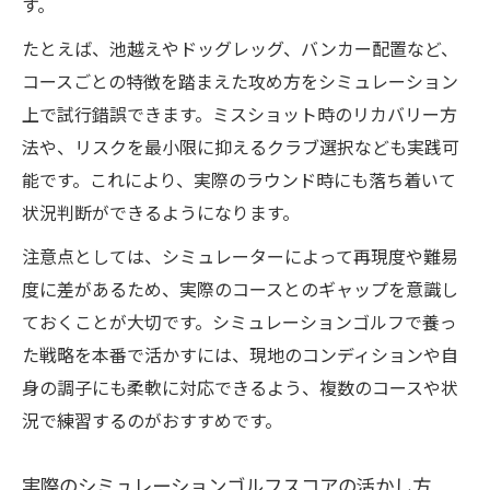
す。
シュミレーションゴルフで100切りを目指す
たとえば、池越えやドッグレッグ、バンカー配置など、
現実的ステップ
コースごとの特徴を踏まえた攻め方をシミュレーション
練習効率を高めるシュミレーションゴルフ
上で試行錯誤できます。ミスショット時のリカバリー方
技巧活用術
法や、リスクを最小限に抑えるクラブ選択なども実践可
スコア100切りに必要な練習期間とコツ
能です。これにより、実際のラウンド時にも落ち着いて
継続しやすい練習環境の選び方と工夫
状況判断ができるようになります。
シュミレーションゴルフで100切り達成の体
注意点としては、シミュレーターによって再現度や難易
験談
度に差があるため、実際のコースとのギャップを意識し
ておくことが大切です。シミュレーションゴルフで養っ
た戦略を本番で活かすには、現地のコンディションや自
身の調子にも柔軟に対応できるよう、複数のコースや状
況で練習するのがおすすめです。
実際のシミュレーションゴルフスコアの活かし方