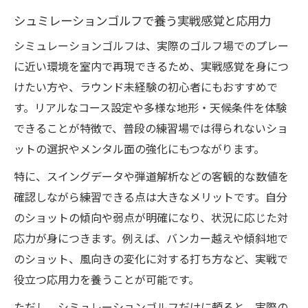
の対策
シュミレーションゴルフで養う実戦感覚と応用力
不安を自信に変えるシュミレーションゴルフ練
シミュレーションゴルフは、実際のゴルフ場でのプレー
習法
に近い環境を室内で再現できるため、実戦感覚を身につ
シュミレーションゴルフで不安を解消する
けたい方や、ラウンド未経験の初心者にもおすすめで
練習の工夫
す。リアルなコース設定や多様な地形・天候条件を体験
シミュレーションゴルフ練習方法で得る安
できることが特徴で、普段の練習場では得られないショ
心感
ットの選択やメンタル面の強化にもつながります。
恥ずかしくないスコアを目指すポイントと
特に、スイングデータや弾道解析などの客観的な数値を
コツ
確認しながら練習できる点は大きなメリットです。自分
シュミレーションゴルフ下手になる不安の
のショットの傾向や弱点が明確になり、状況に応じた対
真実
応力が身につきます。例えば、バンカー越えや傾斜地で
実戦でも通用する自信を育てる練習法
のショット、風向きの変化に対する打ち方など、実戦で
スコア改善へ導く技巧磨きのコツを徹底解説
役立つ応用力を養うことが可能です。
シュミレーションゴルフで磨くショットの