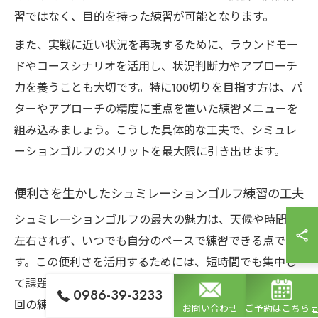
習ではなく、目的を持った練習が可能となります。
また、実戦に近い状況を再現するために、ラウンドモー
ドやコースシナリオを活用し、状況判断力やアプローチ
力を養うことも大切です。特に100切りを目指す方は、パ
ターやアプローチの精度に重点を置いた練習メニューを
組み込みましょう。こうした具体的な工夫で、シミュレ
ーションゴルフのメリットを最大限に引き出せます。
便利さを生かしたシュミレーションゴルフ練習の工夫
シュミレーションゴルフの最大の魅力は、天候や時間に
左右されず、いつでも自分のペースで練習できる点で
す。この便利さを活用するためには、短時間でも集中し
て課題に取り組むことがポイントとなります。例えば、1
0986-39-3233
回の練習ごとにテーマを設定し、「ドライバーの飛距離
お問い合わせ
ご予約はこちら