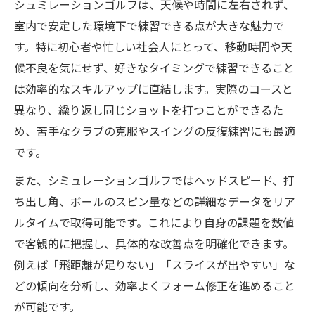
シュミレーションゴルフは、天候や時間に左右されず、
スコアアップを目指すなら便利な練習法を検証
室内で安定した環境下で練習できる点が大きな魅力で
シュミレーションゴルフでスコアアップす
す。特に初心者や忙しい社会人にとって、移動時間や天
る実践練習法
候不良を気にせず、好きなタイミングで練習できること
スコア向上に効くシュミレーションゴルフ
は効率的なスキルアップに直結します。実際のコースと
の便利ポイント
異なり、繰り返し同じショットを打つことができるた
初心者も安心のシュミレーションゴルフ練
め、苦手なクラブの克服やスイングの反復練習にも最適
習方法を紹介
です。
スコアアップの壁を越えるシュミレーショ
また、シミュレーションゴルフではヘッドスピード、打
ンゴルフ活用術
ち出し角、ボールのスピン量などの詳細なデータをリア
便利な練習法でシュミレーションゴルフ上
ルタイムで取得可能です。これにより自身の課題を数値
達を実感
で客観的に把握し、具体的な改善点を明確化できます。
実戦力を高めるシミュレーション練習の効果と
例えば「飛距離が足りない」「スライスが出やすい」な
は
どの傾向を分析し、効率よくフォーム修正を進めること
シュミレーションゴルフで実戦力が養われ
が可能です。