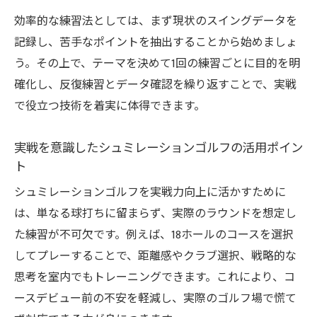
る理由
効率的な練習法としては、まず現状のスイングデータを
実戦を想定したシュミレーションゴルフ練
記録し、苦手なポイントを抽出することから始めましょ
習の工夫
う。その上で、テーマを決めて1回の練習ごとに目的を明
スコア実際への影響を分析するシュミレー
確化し、反復練習とデータ確認を繰り返すことで、実戦
ションゴルフ
で役立つ技術を着実に体得できます。
便利さと実戦力アップを両立する練習設計
のヒント
実戦を意識したシュミレーションゴルフの活用ポイン
ト
シュミレーションゴルフ練習で本番に強く
なる方法
シュミレーションゴルフを実戦力向上に活かすために
打ちっぱなしと比較する室内ゴルフ練習のメリ
は、単なる球打ちに留まらず、実際のラウンドを想定し
ット
た練習が不可欠です。例えば、18ホールのコースを選択
してプレーすることで、距離感やクラブ選択、戦略的な
シュミレーションゴルフと打ちっぱなしの
思考を室内でもトレーニングできます。これにより、コ
違いを徹底比較
ースデビュー前の不安を軽減し、実際のゴルフ場で慌て
室内練習で得られるシュミレーションゴル