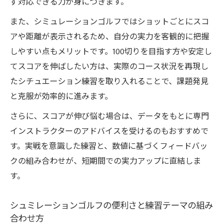
ず対応できる力が身につきます。
フの利点とは
また、シミュレーションゴルフではショットごとにスコ
シュミレーションゴルフvs打ちっぱなしで
アや距離が表示されるため、自分の実力を客観的に把握
練習効率検証
しやすい点もメリットです。100切りを目指す方や安定し
天候に左右されないシュミレーションゴル
てスコアを伸ばしたい方は、実際のコース状況を再現し
フの便利さ
たシチュエーション練習を取り入れることで、課題発見
打ちっぱなしより効率的？シュミレーショ
と克服が効率的に進みます。
ンゴルフ活用法
さらに、スコアが伸び悩む場合は、データをもとに専門
便利さだけじゃない実際の上達ノウハウ解説
インストラクターのアドバイスを受けるのもおすすめで
シュミレーションゴルフで上手くなる具体
す。実戦を意識した練習と、数値に基づくフィードバッ
的なコツ
クの組み合わせが、短期間での実力アップに直結しま
便利さを生かしたシュミレーションゴルフ
す。
練習の工夫
シュミレーションゴルフで下手になる原因
シュミレーションゴルフの便利さと練習テーマの組み
と対策
合わせ方