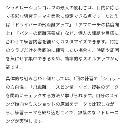
実際に役立つシュミレーションゴルフの上
シュミレーションゴルフの最大の便利さは、目的に応じ
達法
て多彩な練習テーマを柔軟に設定できる点です。たとえ
自宅練習で伸び悩まないシュミレーション
ば「ドライバーの飛距離アップ」「アプローチの精度向
ゴルフ術
上」「パターの距離感養成」など、個人の課題や目標に
100切り達成に近づく練習効率と費用対効果
合わせて練習内容を細かくカスタマイズできます。特定
シュミレーションゴルフで100切りに挑戦す
のクラブだけを徹底的に練習したい場合も、時間や周囲
る効率練習
を気にせず集中できるため、効率的なスキルアップが可
能です。
費用対効果で考えるシュミレーションゴル
フ活用術
具体的な組み合わせ例としては、1回の練習で「ショット
シュミレーションゴルフ練習でスコア実際
の方向性」「飛距離」「スピン量」など、複数のデータ
を改善するコツ
を同時にチェックする方法が挙げられます。自分のスイ
ング傾向やミスショットの原因をデータで比較しなが
100切り達成へシュミレーションゴルフの練
ら、練習テーマを絞り込むことで、無駄のないトレーニ
習戦略
ングが実現します。
練習コスト最適化に効くシュミレーション