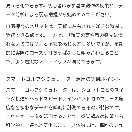
シュミレーションゴルフと打ちっぱなしの
見える化できます。初心者はまず基本動作の反復と、デ
上達効果比較
ータ分析による弱点把握から始めてみてください。
現実感の違いと通信型練習の活かし方
自宅練習のメリットは、天候に左右されず好きな時間に
シュミレーションゴルフの弱点と利用時の
継続できる点です。一方で、「現実の芝や風の感覚に慣
工夫
れないのでは？」と不安を感じる方も多いですが、定期
打ちっぱなしとの併用で効果を最大化する
的に実際のコースや打ちっぱなしと組み合わせること
方法
で、より着実なスコアアップが期待できます。
スマートゴルフシミュレーター利用者の実
体験
スマートゴルフシミュレーター活用の実践ポイント
アプリ連携型シュミレーションゴルフの活用術
スマートゴルフシミュレーターは、ショットごとのスイ
シュミレーションゴルフとスマートゴルフ
ング軌道やヘッドスピード、インパクト時のフェース角
アプリ連携法
度など多彩なデータを瞬時に計測できるのが特徴です。
これらのデータを活用することで、感覚頼みの練習から
データ計測を活かすゴルフ練習アプリの選
科学的な上達へと変化します。具体的には、毎回のショ
び方