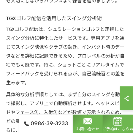
も大切にしながらバランスよく練習を進めましょう。
TGXゴルフ配信を活用したスイング分析術
TGXゴルフ配信は、シュミレーションゴルフと連携した
スイング分析に特化したサービスです。専用アプリを通
じてスイング映像やクラブの動き、インパクト時のデー
タなどを詳細に記録できるため、プロレベルの分析が自
宅でも可能です。特に、ショットごとにリアルタイムで
フィードバックを受けられる点が、自己流練習との差を
生みます。
具体的な分析手順としては、まず自分のスイングを動画
で撮影し、アプリ上で自動解析させます。ヘッドスピー
ドやフェース角、入射角などが数値で表示されるため、
どの部分に改善余地があるかを一目で把握できます。さ
0986-39-3233
らに、過去のスイングとの比較や、他のユーザーとのデ
お問い合わせ
ご予約はこちら