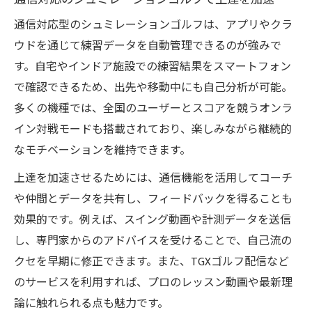
実戦力アップにつながる通信ゴルフ練習の秘訣
通信対応型のシュミレーションゴルフは、アプリやクラ
通信型シュミレーションゴルフで実戦力を
ウドを通じて練習データを自動管理できるのが強みで
強化
す。自宅やインドア施設での練習結果をスマートフォン
データ計測と実践練習の組み合わせ方
で確認できるため、出先や移動中にも自己分析が可能。
スマートゴルフアプリを活用した反省と成
多くの機種では、全国のユーザーとスコアを競うオンラ
長術
イン対戦モードも搭載されており、楽しみながら継続的
なモチベーションを維持できます。
通信安定性が練習効果に与える影響
継続しやすい通信ゴルフ練習環境の選び方
上達を加速させるためには、通信機能を活用してコーチ
や仲間とデータを共有し、フィードバックを得ることも
効果的です。例えば、スイング動画や計測データを送信
し、専門家からのアドバイスを受けることで、自己流の
クセを早期に修正できます。また、TGXゴルフ配信など
のサービスを利用すれば、プロのレッスン動画や最新理
論に触れられる点も魅力です。