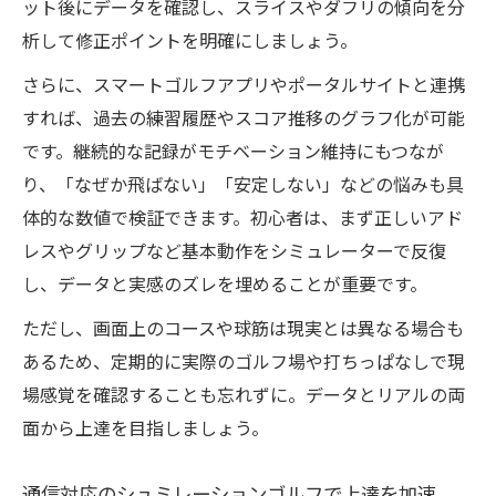
ット後にデータを確認し、スライスやダフリの傾向を分
アプリで見える自分の課題と改善ポイント
析して修正ポイントを明確にしましょう。
TGXゴルフ配信を活用したスイング分析術
さらに、スマートゴルフアプリやポータルサイトと連携
スマートゴルフポータルサイト活用のコツ
すれば、過去の練習履歴やスコア推移のグラフ化が可能
データ計測でスコア改善を叶える新時代の練習
です。継続的な記録がモチベーション維持にもつなが
法
り、「なぜか飛ばない」「安定しない」などの悩みも具
シュミレーションゴルフで実現する最新デ
体的な数値で検証できます。初心者は、まず正しいアド
ータ練習法
レスやグリップなど基本動作をシミュレーターで反復
スコア改善のためのスマートゴルフシミュ
し、データと実感のズレを埋めることが重要です。
レーター利用術
ただし、画面上のコースや球筋は現実とは異なる場合も
可視化データで弱点を克服する実践例
あるため、定期的に実際のゴルフ場や打ちっぱなしで現
通信型シュミレーションゴルフの計測精度
場感覚を確認することも忘れずに。データとリアルの両
を検証
面から上達を目指しましょう。
ゴルフシミュレーター自宅環境での練習効
果
通信対応のシュミレーションゴルフで上達を加速