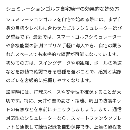
自宅練習とゴルフシミュレーターの違いを
シュミレーションゴルフ自宅練習の効果的な始め方
検証
シュミレーションゴルフを自宅で始める際には、まず自
恥ずかしくないスコア実現へ通信型練習の魅力
身の目標やレベルに合わせたゴルフシミュレーター選び
シュミレーションゴルフ通信でスコア安定
が重要です。最近では、スマートゴルフシミュレーター
を目指す方法
や多機能型の計測アプリが手軽に導入でき、自宅の限ら
初心者向け通信型ゴルフ練習のメリットと
れたスペースでも本格的な練習が可能になっています。
注意点
初めての方は、スイングデータや飛距離、ボールの軌道
恥ずかしくないスコア基準と練習プランの
などを数値で確認できる機種を選ぶことで、感覚と実際
立て方
のズレを客観的に把握しやすくなります。
スマートゴルフアプリでスコア管理を効率
設置時には、打球スペースや安全性を確保することが大
化
切です。特に、天井や壁の高さ・距離、周囲の防護ネッ
通信型練習で得られるデータ活用のコツ
トの有無などを事前にチェックしましょう。また、通信
打ちっぱなしとシュミレーションゴルフの違い
対応型のシミュレーターなら、スマートフォンやタブレ
を検証
ットと連携して練習記録を自動保存でき、上達の過程を