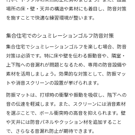
行い、トラブルの未然防止に努めましょう。また、設置
シュミレーションゴルフと打ちっ放しの防
場所の床・壁・天井の構造や素材にも着目し、防音対策
音比較
を施すことで快適な練習環境が整います。
費用を抑えるシュミレーションゴルフ防音
対策
集合住宅でのシュミレーションゴルフ防音対策
防音対策で家族も安心のゴルフ練習を実現
集合住宅でシュミレーションゴルフを楽しむ場合、防音
快適な自宅練習を実現する防音テクニック
対策は必須です。特に床や壁を伝わる振動音や、隣室・
シュミレーションゴルフで快適な練習環境
上下階への音漏れが問題となるため、専用の防音設備や
作り
素材を活用しましょう。効果的な対策として、防振マッ
トや消音スクリーンの設置が挙げられます。
部屋の広さ別シュミレーションゴルフ静音
法
防振マットは、打球時の衝撃や振動を吸収し、階下への
シュミレーションゴルフ設置時の吸音材選
音の伝達を軽減します。また、スクリーンには消音素材
び方
を選ぶことで、ボール衝突時の高音を抑えられます。壁
や天井には防音パネルやクッション材を追加すること
自宅ゴルフ練習場に最適な床防音の工夫
で、さらなる音漏れ防止が期待できます。
安心して楽しめるインドアゴルフの音対策