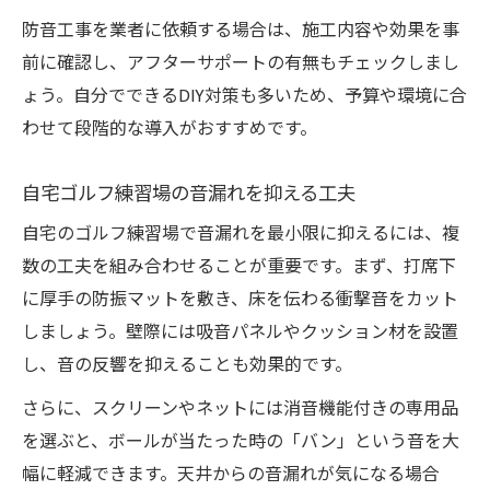
騒音が気になる方への室内ゴルフ防音ポイント
防音工事を業者に依頼する場合は、施工内容や効果を事
前に確認し、アフターサポートの有無もチェックしまし
シュミレーションゴルフ騒音の発生源を知
ょう。自分でできるDIY対策も多いため、予算や環境に合
る
わせて段階的な導入がおすすめです。
室内ゴルフの音問題と防音の重要性を解説
マンションで役立つシュミレーションゴル
自宅ゴルフ練習場の音漏れを抑える工夫
フ防音法
自宅のゴルフ練習場で音漏れを最小限に抑えるには、複
シュミレーションゴルフ欠点と防音対策の
数の工夫を組み合わせることが重要です。まず、打席下
両立術
に厚手の防振マットを敷き、床を伝わる衝撃音をカット
ボール音を抑えるシュミレーションゴルフ
しましょう。壁際には吸音パネルやクッション材を設置
技
し、音の反響を抑えることも効果的です。
壁や床を活かした効果的な音対策のコツ
さらに、スクリーンやネットには消音機能付きの専用品
壁クッション設置でシュミレーションゴル
を選ぶと、ボールが当たった時の「バン」という音を大
フ静音化
幅に軽減できます。天井からの音漏れが気になる場合