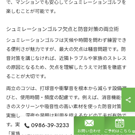
で、マンションでも安心してシュミレーションゴルフを
楽しむことが可能です。
シュミレーションゴルフ欠点と防音対策の両立術
シュミレーションゴルフは天候や時間を問わず練習でき
る便利さが魅力ですが、最大の欠点は騒音問題です。防
音対策を講じなければ、近隣トラブルや家族のストレス
の原因となるため、欠点を理解したうえで対策を徹底す
ることが大切です。
両立のコツは、打球音や衝撃音を根本から減らす設備選
びと、使用時間・頻度の配慮です。例えば、消音機能付
きのスクリーンや吸音性の高い素材を使った防音対策を
実施し、深夜や早朝は利用を控えるなどの工夫が有効で
す。実際にこれらの対策を取り入れたユーザーからは
0986-39-3233
お問い合わせ
ご予約はこちら
「家族や隣人に迷惑をかけず安心して練習できるように