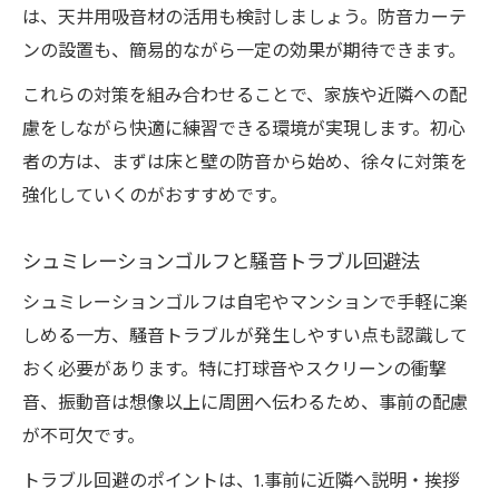
床の振動を抑える防振マットの活用ポイン
は、天井用吸音材の活用も検討しましょう。防音カーテ
ト
ンの設置も、簡易的ながら一定の効果が期待できます。
シュミレーションゴルフと吸音材の選び方
これらの対策を組み合わせることで、家族や近隣への配
天井を活かしたインドアゴルフ防音施工例
慮をしながら快適に練習できる環境が実現します。初心
自宅ゴルフ練習場の壁面対策で快適度アッ
者の方は、まずは床と壁の防音から始め、徐々に対策を
プ
強化していくのがおすすめです。
シュミレーションゴルフと騒音トラブル回避法
シュミレーションゴルフは自宅やマンションで手軽に楽
しめる一方、騒音トラブルが発生しやすい点も認識して
おく必要があります。特に打球音やスクリーンの衝撃
音、振動音は想像以上に周囲へ伝わるため、事前の配慮
が不可欠です。
トラブル回避のポイントは、1.事前に近隣へ説明・挨拶