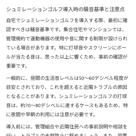
インドアゴルフ練習時の背景音を軽減する方法
シュミレーションゴルフ導入時の騒音基準と注意点
シュミレーションゴルフ専用の防音材活用
自宅でシュミレーションゴルフを導入する際、最初に確
術
認すべきは騒音基準です。集合住宅やマンションでは、
打球音を抑えるための吸音パネルの効果
管理規約で運動機器の使用や音に関する制限が設けられ
背景音対策におすすめの消音スクリーン選
ている場合があります。特に打球音やスクリーンにボー
び
ルが当たる音は、思った以上に響くため、事前の確認が
防振マットで伝わる音を最小限に抑える方
重要です。
法
一般的に、昼間の生活音レベルは50～60デシベル程度が
家の中でゴルフうるさい悩みを解決する方
目安とされており、これを超えると近隣トラブルの原因
法
となることがあります。シュミレーションゴルフの打球
防音重視のシュミレーションゴルフ活用術
音は、約70～80デシベルに達するケースもあるため、特
シュミレーションゴルフ導入前の防音計画
に夜間や早朝の利用には注意が必要です。
の立て方
導入前には、管理組合や近隣住民への事前説明や相談を
室内ゴルフ壁クッションの効果的な設置例