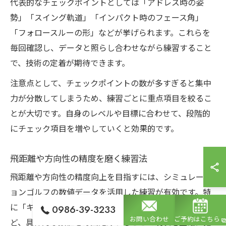
代表的なチェックポイントとしては「アドレス時の姿
勢」「スイング軌道」「インパクト時のフェース角」
「フォロースルーの形」などが挙げられます。これらを
毎回確認し、データと照らし合わせながら練習すること
で、技術の定着が期待できます。
注意点として、チェックポイントの数が多すぎると集中
力が分散してしまうため、練習ごとに重点項目を絞るこ
とが大切です。自身のレベルや目標に合わせて、段階的
にチェック項目を増やしていくと効果的です。
飛距離や方向性の精度を磨く練習法
飛距離や方向性の精度向上を目指すには、シミュレーシ
ョンゴルフの数値データを活用した練習が有効です。特
に「キャリー」「トータル飛距離」「左右のブレ幅」な
0986-39-3233
お問い合わせ
ご予約はこちら
ど、具体的な数値を毎回記録することで現状を正確に把