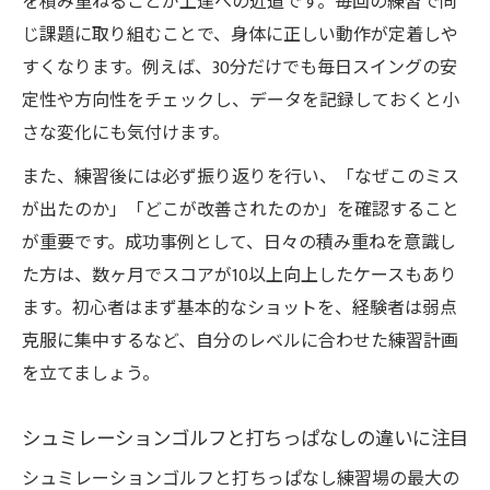
を積み重ねることが上達への近道です。毎回の練習で同
数値データを活かすスイング改善のステッ
じ課題に取り組むことで、身体に正しい動作が定着しや
プ
すくなります。例えば、30分だけでも毎日スイングの安
自分に合った練習方法を見つけるポイント
定性や方向性をチェックし、データを記録しておくと小
さな変化にも気付けます。
また、練習後には必ず振り返りを行い、「なぜこのミス
が出たのか」「どこが改善されたのか」を確認すること
が重要です。成功事例として、日々の積み重ねを意識し
た方は、数ヶ月でスコアが10以上向上したケースもあり
ます。初心者はまず基本的なショットを、経験者は弱点
克服に集中するなど、自分のレベルに合わせた練習計画
を立てましょう。
シュミレーションゴルフと打ちっぱなしの違いに注目
シュミレーションゴルフと打ちっぱなし練習場の最大の