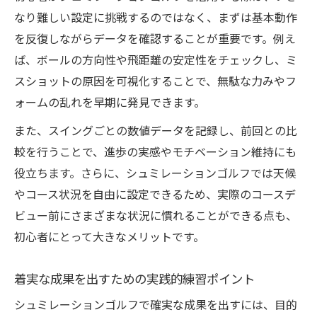
なり難しい設定に挑戦するのではなく、まずは基本動作
暗黙のルールにも強くなるシュミレーショ
を反復しながらデータを確認することが重要です。例え
ンゴルフ活用
ば、ボールの方向性や飛距離の安定性をチェックし、ミ
スコアアップを目指すならデータ活用が鍵
スショットの原因を可視化することで、無駄な力みやフ
シュミレーションゴルフでスコアアップを
ォームの乱れを早期に発見できます。
実現する方法
また、スイングごとの数値データを記録し、前回との比
データ分析から見えるスコア改善の近道
較を行うことで、進歩の実感やモチベーション維持にも
実際のラウンドに活きるデータ活用術の基
役立ちます。さらに、シュミレーションゴルフでは天候
本
やコース状況を自由に設定できるため、実際のコースデ
100切りも夢ではないシュミレーションゴル
ビュー前にさまざまな状況に慣れることができる点も、
フ活用法
初心者にとって大きなメリットです。
スコアアップに直結する練習データの使い
方
着実な成果を出すための実践的練習ポイント
効果的な練習のコツをシュミレーションで掴む
シュミレーションゴルフで確実な成果を出すには、目的