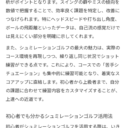
析がポイントとなります。スイングの癖やミスの傾向を
スコアアップに役立つシュミレーションゴ
数値で把握することで、効率良く課題を特定し、改善に
ルフのデータ分析
つなげられます。特にヘッドスピードや打ち出し角度、
飛距離やスライスも数値化する練習のコツ
ボールの飛距離といったデータは、自己流の感覚だけで
データ比較で分かる実際のコースとの違い
は見えにくい部分を明確に示してくれます。
練習方法の見直しにデータをどう活かすか
また、シュミレーションゴルフの最大の魅力は、実際の
シュミレーションゴルフ練習が下手になる
コース環境を再現しつつ、繰り返し同じ状況でショット
原因とは
練習ができる点です。これにより、コースでの「苦手シ
実際のコースへ自信を持てる練習環境とは
チュエーション」も集中的に練習可能となり、着実なス
シュミレーションゴルフで実戦力を高める
コアアップに直結します。初心者から上級者まで、自分
ポイント
の課題に合わせて練習内容をカスタマイズすることが、
実際のコース対応力を鍛える練習法の工夫
上達への近道です。
スコアが実際に繋がる練習環境の条件
初心者でも分かるシュミレーションゴルフ活用法
データを活用したコース攻略のシミュレー
ション方法
初心者がシュミレーションゴルフを活用する際は、いき