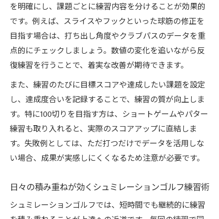
シュミレーションゴルフで効率的な練習を
を明確にし、課題ごとに練習内容を分けることが効果的
行う秘訣
です。例えば、スライスやフックといった球筋の修正を
効果的な練習方法はシミュレーションで見
目指す場合は、打ち出し角度やクラブパスのデータを重
極める
点的にチェックしましょう。数値の変化を追いながら反
練習の質を高めるためのチェックポイント
復練習を行うことで、着実な改善が期待できます。
飛距離や方向性の精度を磨く練習法
また、練習のたびに目標スコアや達成したい課題を設定
シュミレーションゴルフで苦手克服のコツ
し、達成度合いを記録することで、練習の質が向上しま
をつかむ
す。特に100切りを目指す方は、ショートゲームやパター
感覚と数値の両面から強化するスイング改善術
練習も取り入れると、実際のスコアアップに直結しま
す。失敗例としては、ただ打つだけでデータを活用しな
シュミレーションゴルフで感覚と数値を両
い場合、成果が実感しにくくなるため注意が必要です。
立する方法
スイングの癖を数値で客観的に分析する意
日々の積み重ねが効くシュミレーションゴルフ練習術
義
シュミレーションゴルフでは、短時間でも継続的に練習
感覚だけに頼らない着実なフォーム修正法