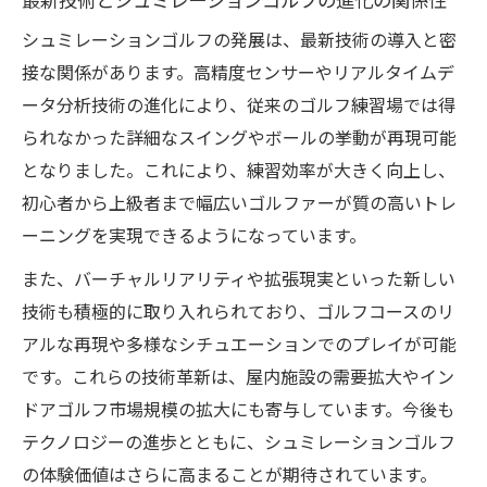
最新技術とシュミレーションゴルフの進化の関係性
シュミレーションゴルフの導入が生む新たな価
シュミレーションゴルフの発展は、最新技術の導入と密
値
接な関係があります。高精度センサーやリアルタイムデ
導入がもたらすシュミレーションゴルフの
ータ分析技術の進化により、従来のゴルフ練習場では得
ビジネスメリット
られなかった詳細なスイングやボールの挙動が再現可能
利用者満足度を高めるシュミレーションゴ
となりました。これにより、練習効率が大きく向上し、
ルフの活用法
初心者から上級者まで幅広いゴルファーが質の高いトレ
シュミレーションゴルフで広がる練習環境
ーニングを実現できるようになっています。
の選択肢
また、バーチャルリアリティや拡張現実といった新しい
最新導入事例から見るシュミレーションゴ
技術も積極的に取り入れられており、ゴルフコースのリ
ルフの付加価値
アルな再現や多様なシチュエーションでのプレイが可能
ゴルフ業界におけるシュミレーションゴル
です。これらの技術革新は、屋内施設の需要拡大やイン
フの役割変化
ドアゴルフ市場規模の拡大にも寄与しています。今後も
効率的な練習を支えるシュミレーションゴルフ
テクノロジーの進歩とともに、シュミレーションゴルフ
の魅力
の体験価値はさらに高まることが期待されています。