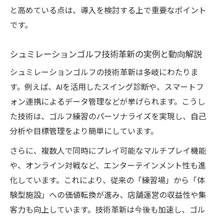
将来の成長を支えるシュミレーションゴル
と高めている点は、導入を検討する上で重要なポイント
フの市場動向
です。
店舗数ランキングと導入トレンドの新しい
流れ
シュミレーションゴルフ技術革新の実例と動向解説
体験談でわかる練習効果と満足度の実際
シュミレーションゴルフの技術革新は多岐にわたりま
シュミレーションゴルフ体験者の練習効果
す。例えば、AIを活用したスイング診断や、スマートフ
の声
ォン連携によるデータ管理などが挙げられます。こうし
た技術は、ゴルフ練習のパーソナライズを実現し、自己
満足度を左右するシュミレーションゴルフ
分析や目標管理をより簡単にしています。
導入事例
口コミで見えるシュミレーションゴルフの
さらに、複数人で同時にプレイ可能なマルチプレイ機能
実力と課題
や、オンライン対戦など、エンターテインメント性も進
化しています。これにより、従来の「練習場」から「体
利用者が実感したシュミレーションゴルフ
験型施設」への価値転換が進み、店舗運営の収益性や集
の魅力
客力も向上しています。技術革新は今後も加速し、ゴル
導入後の変化を語る体験談から学ぶポイン