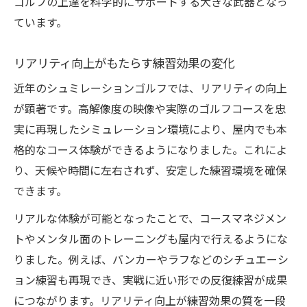
ゴルフの上達を科学的にサポートする大きな武器となっ
営の工夫点
ています。
費用対効果で考えるシュミレーションゴル
フ導入ポイント
リアリティ向上がもたらす練習効果の変化
シュミレーションゴルフと市場規模から見
近年のシュミレーションゴルフでは、リアリティの向上
る収益性
が顕著です。高解像度の映像や実際のゴルフコースを忠
儲からないリスクを抑えるシュミレーショ
実に再現したシミュレーション環境により、屋内でも本
ンゴルフ戦略
格的なコース体験ができるようになりました。これによ
市場規模の拡大が後押しする将来性を探る
り、天候や時間に左右されず、安定した練習環境を確保
インドアゴルフ市場規模から見える発展の
できます。
可能性
リアルな体験が可能となったことで、コースマネジメン
ゴルフ市場規模推移に見るシュミレーショ
トやメンタル面のトレーニングも屋内で行えるようにな
ンゴルフの注目点
りました。例えば、バンカーやラフなどのシチュエーシ
市場拡大とともに変わるシュミレーション
ョン練習も再現でき、実戦に近い形での反復練習が成果
ゴルフ需要
につながります。リアリティ向上が練習効果の質を一段