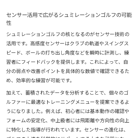
データ分析で実現するシュミレーションゴ
ルフ練習効率化
センサー活用で広がるシュミレーションゴルフの可能
性
時間を有効活用できるシュミレーションゴ
ルフの特徴
シュミレーションゴルフの核となるのがセンサー技術の
苦手克服に役立つシュミレーションゴルフ
活用です。高感度センサーはクラブの軌道やスイングス
の具体的活用法
ピード、ボールの打ち出し角度などを瞬時に計測し、練
習者にフィードバックを提供します。これによって、自
スコアアップを後押しするシュミレーショ
分の弱点や改善ポイントを具体的な数値で確認できるた
ンゴルフの強み
め、効率的な練習が可能です。
初心者も安心できるシュミレーションゴル
フの練習環境
加えて、蓄積されたデータを分析することで、個々のゴ
収益性に焦点を当てた導入戦略の要点
ルファーに最適なトレーニングメニューを提案できるよ
うになりました。例えば、初心者には基本動作の確認や
シュミレーションゴルフ導入で収益向上を
フォームの安定化、中上級者には飛距離や方向性の向上
目指す方法
に特化した指導が行われています。センサーの進化は、
収益化に重要なシュミレーションゴルフ運