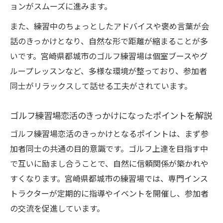
ョンがスムーズに進みます。
方
また、練習中のちょっとしたアドバイスや褒め言葉が会
効率よく恋活を進めるためのゴルフ活用術
話のきっかけとなり、自然な形で距離が縮まることが多
ゴルフ練習場恋活で時間を有効活用する秘
いです。宮崎県都城市のゴルフ練習場は個室ブースやグ
訣
ループレッスンなど、多様な環境が整っており、参加者
効率的に出会えるゴルフ練習場恋活の方法
同士がリラックスして話せる工夫がされています。
ゴルフ練習場恋活で無駄なく相手と交流す
るコツ
ゴルフ練習場恋活のきっかけになったポイントを解説
仕事帰りに活かせるゴルフ練習場恋活の工
ゴルフ練習場恋活のきっかけとなるポイントは、まず参
夫
加者同士の共通の目的意識です。ゴルフ上達を目指す中
ゴルフ練習場恋活で忙しい人も両立できる
で互いに励まし合うことで、自然に信頼関係が築かれや
理由
すくなります。宮崎県都城市の練習場では、専門インス
気負わず参加できるゴルフ練習場での出会い方
トラクターが定期的に指導やイベントを開催し、参加者
ゴルフ練習場恋活で気軽に始める出会いの
の交流を促進しています。
コツ