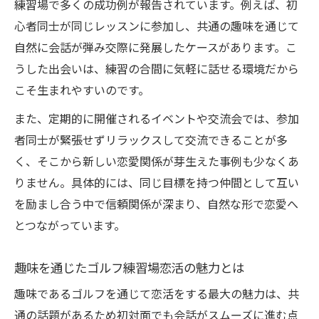
練習場で多くの成功例が報告されています。例えば、初
方
心者同士が同じレッスンに参加し、共通の趣味を通じて
ゴルフ練習場恋活が緊張せず参加できるポ
自然に会話が弾み交際に発展したケースがあります。こ
イント
うした出会いは、練習の合間に気軽に話せる環境だから
自然な出会いをゴルフ練習場恋活で実現す
こそ生まれやすいのです。
るコツ
また、定期的に開催されるイベントや交流会では、参加
ゴルフ練習場恋活で気軽に交流できる仕組
者同士が緊張せずリラックスして交流できることが多
みとは
く、そこから新しい恋愛関係が芽生えた事例も少なくあ
共通の趣味が出会いのきっかけになる理由
りません。具体的には、同じ目標を持つ仲間として互い
ゴルフ練習場恋活が共通点を生む最大の要
を励まし合う中で信頼関係が深まり、自然な形で恋愛へ
素
とつながっています。
共通の趣味がゴルフ練習場恋活で活きる理
由
趣味を通じたゴルフ練習場恋活の魅力とは
ゴルフ練習場恋活で話題に困らないポイン
趣味であるゴルフを通じて恋活をする最大の魅力は、共
ト
通の話題があるため初対面でも会話がスムーズに進む点