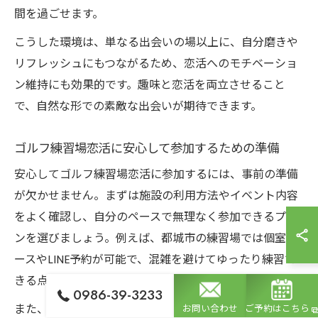
間を過ごせます。
こうした環境は、単なる出会いの場以上に、自分磨きや
リフレッシュにもつながるため、恋活へのモチベーショ
ン維持にも効果的です。趣味と恋活を両立させること
で、自然な形での素敵な出会いが期待できます。
ゴルフ練習場恋活に安心して参加するための準備
安心してゴルフ練習場恋活に参加するには、事前の準備
が欠かせません。まずは施設の利用方法やイベント内容
をよく確認し、自分のペースで無理なく参加できるプラ
ンを選びましょう。例えば、都城市の練習場では個室ブ
ースやLINE予約が可能で、混雑を避けてゆったり練習で
きる点が安心材料です。
0986-39-3233
また、服装や持ち物の準備も重要で、動きやすい服装や
お問い合わせ
ご予約はこちら