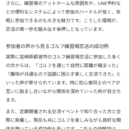
さらに、練習場のアットホームな雰囲気や、LINE予約な
緊張しないゴルフ練習場恋活の参加方法を
どの便利なシステムによって参加のハードルが低く、気
紹介
軽に参加できるのも大きな魅力です。こうした環境が、
ゴルフ練習場恋活で自然体を保つポイント
恋活の第一歩を踏み出す後押しとなっています。
気負わずに楽しめるゴルフ練習場恋活の魅
力
参加者の声から見るゴルフ練習場恋活の成功例
ゴルフ練習場恋活に安心して参加するため
実際に宮崎県都城市のゴルフ練習場恋活に参加した多く
の準備
の方からは、「ゴルフを通じて自然に距離が縮まった」
「趣味が共通なので話題に困らず楽しく交流できた」と
いった声が寄せられています。特に初心者同士のペアが
互いに励まし合いながら関係を深めていった例が目立ち
ます。
また、定期開催される交流イベントで知り合った方と交
際に発展し、現在も共にゴルフを楽しみながら良好な関