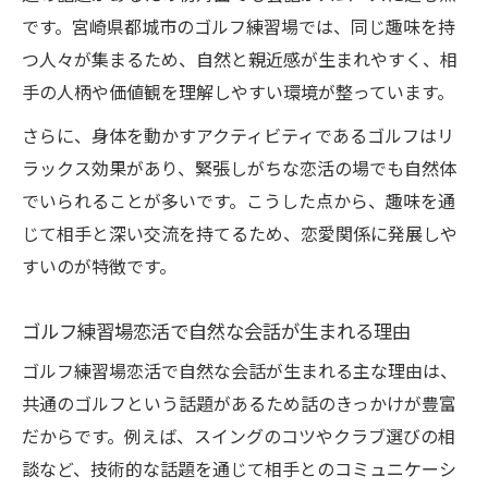
ゴルフ練習場恋活で自然なコミュニケーシ
です。宮崎県都城市のゴルフ練習場では、同じ趣味を持
ョンを実現
つ人々が集まるため、自然と親近感が生まれやすく、相
手の人柄や価値観を理解しやすい環境が整っています。
趣味を共有できるゴルフ練習場恋活のメリ
ット
さらに、身体を動かすアクティビティであるゴルフはリ
ゴルフ練習場利用で異性と距離が近づく秘訣
ラックス効果があり、緊張しがちな恋活の場でも自然体
ゴルフ練習場恋活で距離を縮めるコツを伝
でいられることが多いです。こうした点から、趣味を通
授
じて相手と深い交流を持てるため、恋愛関係に発展しや
すいのが特徴です。
一緒に練習することで深まるゴルフ練習場
恋活
ゴルフ練習場恋活で自然な会話が生まれる理由
会話が弾むゴルフ練習場恋活の工夫とは何
ゴルフ練習場恋活で自然な会話が生まれる主な理由は、
か
共通のゴルフという話題があるため話のきっかけが豊富
ゴルフ練習場恋活で自然と親近感が生まれ
だからです。例えば、スイングのコツやクラブ選びの相
る瞬間
談など、技術的な話題を通じて相手とのコミュニケーシ
ゴルフ練習場恋活で実践したい距離の縮め