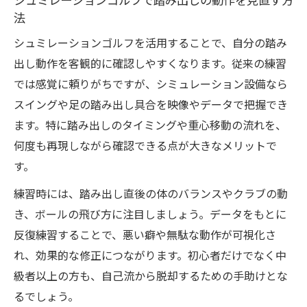
シュミレーションゴルフで踏み出しの動作を見直す方
一歩目で変わるスイングと飛距離の秘訣
法
一歩目改善でスイングに変化をもたらすポ
シュミレーションゴルフを活用することで、自分の踏み
イント
出し動作を客観的に確認しやすくなります。従来の練習
シュミレーションゴルフで飛距離アップを
では感覚に頼りがちですが、シミュレーション設備なら
目指すコツ
スイングや足の踏み出し具合を映像やデータで把握でき
踏み出しの工夫が安定したスイングを生む
ます。特に踏み出しのタイミングや重心移動の流れを、
理由
何度も再現しながら確認できる点が大きなメリットで
スイング効率を上げる踏み出し練習法とは
す。
シュミレーションゴルフで一歩目を意識し
練習時には、踏み出し直後の体のバランスやクラブの動
た練習法
き、ボールの飛び方に注目しましょう。データをもとに
シュミレーションゴルフ練習で動作分析を極め
反復練習することで、悪い癖や無駄な動作が可視化さ
る
れ、効果的な修正につながります。初心者だけでなく中
動作分析機能で踏み出し癖を把握する方法
級者以上の方も、自己流から脱却するための手助けとな
シュミレーションゴルフが可能にする動作
るでしょう。