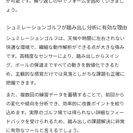
が可能です。繰り返しの中でフォームを固めていきまし
効率重視ならシュミレーションゴルフがおすす
ょう。
め
短時間で踏み出し効果を実感する練習法
シュミレーションゴルフが踏み出し分析に有効な理由
効率的な踏み出し改善に役立つ機能とは
シュミレーションゴルフは、天候や時間に左右されない
シュミレーションゴルフで無駄なく上達す
快適な環境で、繊細な動作解析ができる点が大きな強み
るコツ
です。高精度なセンサーにより、踏み出しからスイン
グ、ボールの弾道まですべての動きを数値化できるた
踏み出し課題に効率よくアプローチする考
め、主観的な感覚だけでは見落としがちな課題も正確に
え方
把握できます。
シュミレーションゴルフを活用した時短ト
レーニング
また、複数回の練習データを蓄積することで、前回から
の変化や傾向を分析でき、効率的に改善ポイントを絞り
踏み出しに悩む方こそ得られる技術向上のヒン
込めます。実際のゴルフ場では得られない詳細なフィー
ト
ドバックを受けられるため、踏み出しの課題解決に非常
踏み出し苦手意識を克服するシュミレーシ
に有効なツールと言えるでしょう。
ョンゴルフ活用法