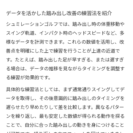
データの活用術
データを活かした踏み出し改善の練習法を紹介
踏み出し改善のための分析ポイントを解説
シュミレーションゴルフでは、踏み出し時の体重移動や
データを駆使したシュミレーションゴルフ
スイング軌道、インパクト時のヘッドスピードなど、多
練習の流れ
様なデータを計測できます。これらの数値を活用し、改
シュミレーションゴルフで動作の微調整を
善点を明確にした上で練習を行うことが上達の近道で
実践する方法
す。たとえば、踏み出した足が早すぎる、または遅すぎ
データ計測から学ぶ踏み出し上達アプローチ
る場合は、データの推移を見ながらタイミングを調整す
シュミレーションゴルフで踏み出しデータ
る練習が効果的です。
を正確に計測
具体的な練習法としては、まず通常通りスイングしてデ
計測値を活かした踏み出し動作の改善手順
ータを取得し、その後意識的に踏み出しのタイミングを
データ分析が導く踏み出し上達の近道とは
遅らせたり早めたりして差を比較します。異なるパター
シュミレーションゴルフの数値で見る踏み
ンを繰り返し、最も安定した数値が得られる動作を探る
出しの変化
ことで、自分に合った踏み出しの動きを身につけること
踏み出し上達へデータを活用した練習法