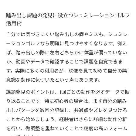
課題発見から改善まで一貫したサポート方
踏み出し課題の発見に役立つシュミレーションゴルフ
法
活用術
技術向上につながる踏み出し練習の秘訣を
自分では気づきにくい踏み出しの癖やミスも、シュミレ
紹介
ーションゴルフなら明確に見つけやすくなります。例え
シュミレーションゴルフで自分の踏み出し
ば、踏み出しの際に左右どちらかに体重が偏っていない
を見直す重要性
か、動画やデータで確認することで課題を自覚できま
悩みを成長に変える踏み出し上達アドバイ
す。実際に多くの利用者が、映像を見て初めて自分の無
ス
意識な動作に気づいたという声もあります。
課題発見のポイントは、1回ごとの動作を必ずデータで振
り返ることです。特に初心者の場合は、まず自分の踏み
出しパターンを数回分記録し、共通点やズレを見つける
ことから始めましょう。経験者はさらに詳細な動作分析
を行い、微調整を重ねていくことで精度の高いフォーム