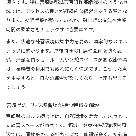
適さです。特に宮崎県都城市東臼杵郡諸塚村のような地
都城ゴルフ練習場で設備面を比較するポイ
域では、アクセスの良さが継続的な練習を支える鍵とな
ント
ります。交通手段が整っているか、駐車場の有無や営業
効率重視の方へおすすめしたい練習方法とは
時間の柔軟さもチェックすべき要素です。
ゴルフ練習場で効率的に上達するコツ
また、快適な練習環境は集中力を高め、効率的なスキル
打ち放題プランが活きる練習の進め方
アップに繋がります。屋根付きの打席や風雨を防ぐ設
時間を有効活用できるゴルフ練習法解説
備、清潔なロッカールームや休憩スペースがある練習場
は、長時間の利用でも疲れにくく快適です。こうした点
初心者も安心のゴルフレッスンの活用術
を重視すると、日々の練習が楽しくなり、上達も早まる
データ分析を活かした練習場の使い方
でしょう。
初心者から上級者まで満足できる練習環境の特
徴
宮崎県のゴルフ練習場が持つ特徴を解説
ゴルフ練習場が用意する多彩な練習環境
宮崎県のゴルフ練習場は、自然環境を活かした広々とし
初心者歓迎の親しみやすいゴルフ練習場
た練習スペースが特徴です。都城市や東臼杵郡諸塚村周
上級者も納得の本格的な設備をチェック
辺では、開放感のある打ちっぱなし施設が多く、初心者