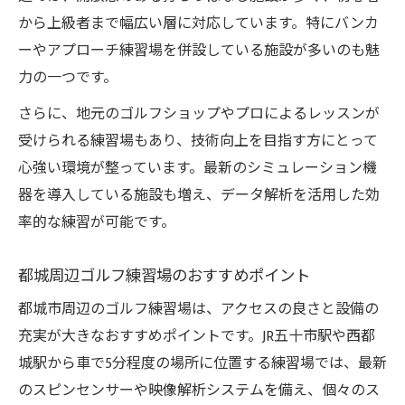
ゴルフ練習場で家族利用が快適な理由
から上級者まで幅広い層に対応しています。特にバンカ
アプローチ・バンカー練習の充実度とは
ーやアプローチ練習場を併設している施設が多いのも魅
打ち放題や最新設備を活用した練習体験ガイド
力の一つです。
打ち放題でゴルフ練習場を満喫する方法
さらに、地元のゴルフショップやプロによるレッスンが
最新設備を活かした練習体験のすすめ
受けられる練習場もあり、技術向上を目指す方にとって
心強い環境が整っています。最新のシミュレーション機
ゴルフ練習場でスイング解析を体験しよう
器を導入している施設も増え、データ解析を活用した効
打ちっ放し環境が上達に与えるメリット
率的な練習が可能です。
ゴルフ練習場のレンタルクラブ活用法
アクセス重視で選ぶ都城周辺ゴルフ練習場事情
都城周辺ゴルフ練習場のおすすめポイント
ゴルフ練習場を選ぶ際のアクセス条件
都城市周辺のゴルフ練習場は、アクセスの良さと設備の
仕事帰りに通いやすい練習場の特徴
充実が大きなおすすめポイントです。JR五十市駅や西都
都城エリアで便利なゴルフ練習場を探す
城駅から車で5分程度の場所に位置する練習場では、最新
駐車場や営業時間も要チェックポイント
のスピンセンサーや映像解析システムを備え、個々のス