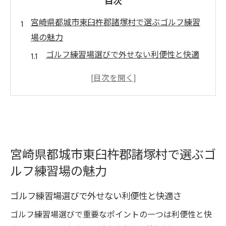
目次
宮崎県都城市東臼杵郡諸塚村で選ぶゴルフ練習
場の魅力
ゴルフ練習場選びで外せない利便性と快適
さ
宮崎県のゴルフ練習場が持つ特徴を解説
都城周辺ゴルフ練習場のおすすめポイント
ゴルフ練習場で得られる上達サポートとは
打ちっ放し設備が充実した練習場の探し方
宮崎県都城市東臼杵郡諸塚村で選ぶゴ
ゴルフスキル向上なら設備充実の練習場が最適
ルフ練習場の魅力
最新機器が揃うゴルフ練習場の選び方
打席やスイング解析の充実が上達の鍵
ゴルフ練習場選びで外せない利便性と快適さ
バンカー練習やアプローチ練習の魅力
ゴルフ練習場選びで重要なポイントの一つは利便性と快
ゴルフ練習場で体験できる効果的な練習法