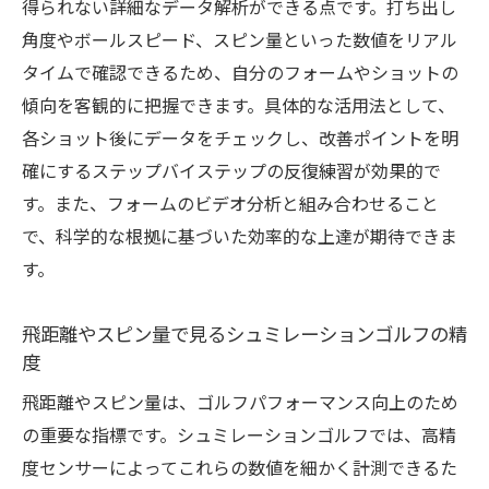
得られない詳細なデータ解析ができる点です。打ち出し
シュミレーションゴルフと実際のコース環
角度やボールスピード、スピン量といった数値をリアル
境の違いを分析
タイムで確認できるため、自分のフォームやショットの
科学的視点から見るシュミレーションゴル
傾向を客観的に把握できます。具体的な活用法として、
フの精度特性
各ショット後にデータをチェックし、改善ポイントを明
インドア練習で得られるシュミレーション
確にするステップバイステップの反復練習が効果的で
ゴルフのメリット
す。また、フォームのビデオ分析と組み合わせること
フォーム分析で理解するシュミレーション
で、科学的な根拠に基づいた効率的な上達が期待できま
ゴルフと実践の差
す。
現実と比較したシュミレーションゴルフの
飛距離再現性
飛距離やスピン量で見るシュミレーションゴルフの精
度
実際のゴルフに役立つシュミレーションゴ
ルフの応用法
飛距離やスピン量は、ゴルフパフォーマンス向上のため
の重要な指標です。シュミレーションゴルフでは、高精
飛距離の正確性が上達に与える影響
度センサーによってこれらの数値を細かく計測できるた
シュミレーションゴルフで飛距離正確性を