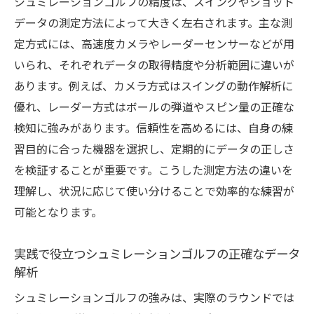
シュミレーションゴルフの精度は、スイングやショット
データ分析が導く効率的な練習法とは
データの測定方法によって大きく左右されます。主な測
シュミレーションゴルフの練習効率を高め
定方式には、高速度カメラやレーダーセンサーなどが用
るデータ活用術
いられ、それぞれデータの取得精度や分析範囲に違いが
フォーム改善に活きるシュミレーションゴ
あります。例えば、カメラ方式はスイングの動作解析に
ルフの分析手法
優れ、レーダー方式はボールの弾道やスピン量の正確な
リアルタイムで実感するシュミレーション
検知に強みがあります。信頼性を高めるには、自身の練
ゴルフ練習効果
習目的に合った機器を選択し、定期的にデータの正しさ
スイングデータから導く成長戦略と上達の
を検証することが重要です。こうした測定方法の違いを
コツ
理解し、状況に応じて使い分けることで効率的な練習が
可能となります。
PDCAサイクルを回すシュミレーションゴル
フ練習法
実践で役立つシュミレーションゴルフの正確なデータ
シュミレーションゴルフのデータ分析で弱
解析
点を克服
シュミレーションゴルフの強みは、実際のラウンドでは
実際のゴルフとの違いを科学的に解説