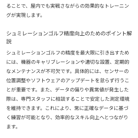
ることで、屋内でも実戦さながらの効果的なトレーニン
インドア環境で実現する継続的なシュミレ
グが実現します。
ーションゴルフ
自宅でも使えるシュミレーションゴルフの
シュミレーションゴルフ精度向上のためのポイント解
実用性
説
トレンド機器を活用した効率的な練習方法
シュミレーションゴルフの精度を最大限に引き出すため
精度を実感できるシュミレーションゴルフ
には、機器のキャリブレーションや適切な設置、定期的
機器比較
なメンテナンスが不可欠です。具体的には、センサーの
練習効果を最大化するための分析視点
位置調整やソフトウェアのアップデートを怠らず行うこ
シュミレーションゴルフの練習効果を最大
とが重要です。また、データの偏りや異常値が発生した
化するコツ
際は、専門スタッフに相談することで安定した測定環境
データ分析で明確にするシュミレーション
を維持できます。これにより、常に正確なデータに基づ
ゴルフの課題
く練習が可能となり、効率的なスキル向上へとつながり
ます。
練習後の振り返りに役立つシュミレーショ
ンゴルフ分析