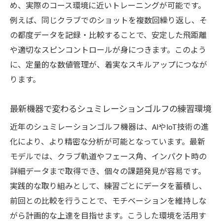
め、実際のコース環境に近いトレーニングが可能です。
体感する方法
例えば、同じクラブでのショットを複数回繰り返し、そ
飛距離計測の精度が上達に直結する理由
の都度データを記録・比較することで、安定した飛距離
シュミレーションゴルフと飛距離データの
や適切なスピンコントロールが身につきます。このよう
関係性
に、定量的な数値管理が、着実なスキルアップにつなが
正確な飛距離測定で見える自分の成長ポイ
ります。
ント
練習効果を高める飛距離データの活用テク
最新機器で変わるシュミレーションゴルフの練習環境
ニック
近年のシュミレーションゴルフ機器は、AIやIoT技術の進
精度重視のシュミレーションゴルフ活用法
化により、より精密な分析が可能となっています。最新
継続練習に活きる最新機器の活用術
モデルでは、クラブ軌道やフェース角、インパクト時の
最新技術がシュミレーションゴルフ練習を
詳細データまで取得でき、個々の課題発見が容易です。
進化させる
実践的な取り組みとして、練習ごとにデータを蓄積し、
前回との比較を行うことで、モチベーションを維持しな
高精度シュミレーションゴルフ機器の選び
がら計画的な上達を目指せます。こうした環境を活用す
方と特徴