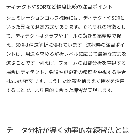
ディテクトやSDRなど精度比較の注目ポイント
スイングや飛距離の変化を数字で追う活用
シュミレーションゴルフ機器には、ディテクトやSDRと
術
いった異なる測定方式があります。それぞれの特徴とし
シュミレーションゴルフ精度で得られる成
て、ディテクトはクラブやボールの動きを高精度で捉
長実感
え、SDRは弾道解析に優れています。選択時の注目ポイ
練習効果向上のための科学的分析の導入例
ントは、用途や求める解析レベルに応じて最適な方式を
精度重視で選ぶゴルフシミュレーター比較
選ぶことです。例えば、フォームの細部分析を重視する
シュミレーションゴルフ精度で選ぶ機器の
場合はディテクト、弾道や飛距離の精度を重視する場合
比較ポイント
はSDRが有効です。こうした比較を踏まえて機器を活用
各種ゴルフシミュレーターの精度と特徴を
することで、より目的に合った練習が実現します。
徹底検証
自宅設置も可能なシュミレーションゴルフ
機器の実力
練習目的別に選ぶゴルフシミュレーターの
データ分析が導く効率的な練習法とは