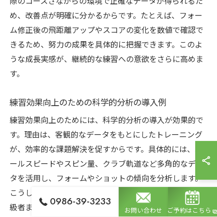
際のコースさながらの環境で正確なデータが得られるた
め、改善点が明確に分かるからです。たとえば、フォー
ム修正後の飛距離アップやスコアの変化を数値で確認で
きるため、努力の成果を具体的に把握できます。このよ
うな成長実感が、継続的な練習への意欲をさらに高めま
す。
練習効果向上のための科学的分析の導入例
練習効果向上のためには、科学的分析の導入が効果的で
す。理由は、客観的なデータをもとにしたトレーニング
が、効率的な課題解決を促すからです。具体的には、ボ
ールスピードやスピン量、クラブ軌道など多角的なデー
タを活用し、フォームやショットの傾向を分析します。
こうした科学的手法を取り入れることで、初心者から上
0986-39-3233
級者まで自分に合った練習メニューを設計でき、無駄の
お問い合わせ
ご予約はこちら