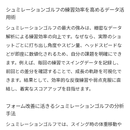
選択基準
シュミレーションゴルフの練習効率を高めるデータ活
価格帯ごとに見るシュミレーションゴルフ
用術
精度の違い
シュミレーションゴルフの最大の強みは、緻密なデータ
精度と操作性で差が出るゴルフシミュレー
解析による練習効率の向上です。なぜなら、実際のショ
ター比較
ットごとに打ち出し角度やスピン量、ヘッドスピードな
自分の成長を実感できる練習環境の作り方
どが即座に数値化されるため、自分の課題を明確にでき
シュミレーションゴルフで成長を実感する
ます。例えば、毎回の練習でスイングデータを記録し、
仕組みづくり
前回との差分を確認することで、成長の軌跡を可視化で
モチベーション維持に役立つ練習環境の工
きます。結果として、効率的な反復練習や弱点克服に直
夫
結し、着実なスコアアップを目指せます。
定期的なデータ振り返りで見える自分の進
歩
フォーム改善に活きるシュミレーションゴルフの分析
健康維持にもつながるシュミレーションゴ
手法
ルフの活用法
シュミレーションゴルフでは、スイング時の体重移動や