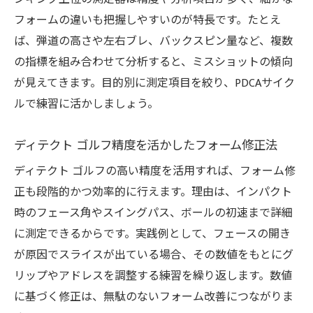
み
フォームの違いも把握しやすいのが特長です。たとえ
数値に基づく評価が成長を後押しする理由
ば、弾道の高さや左右ブレ、バックスピン量など、複数
シュミレーションゴルフで継続的な上達を
の指標を組み合わせて分析すると、ミスショットの傾向
目指す
が見えてきます。目的別に測定項目を絞り、PDCAサイク
科学的根拠を活かした練習の実践ポイント
ルで練習に活かしましょう。
シュミレーションゴルフの測定データで根
拠ある練習
ディテクト ゴルフ精度を活かしたフォーム修正法
科学的分析によるフォーム改善の進め方
ディテクト ゴルフの高い精度を活用すれば、フォーム修
データに基づいた弾道改善トレーニングの
正も段階的かつ効率的に行えます。理由は、インパクト
実践法
時のフェース角やスイングパス、ボールの初速まで詳細
シュミレーションゴルフで再現性を高める
に測定できるからです。実践例として、フェースの開き
コツ
が原因でスライスが出ている場合、その数値をもとにグ
測定結果から導くオリジナルドリルの作り
リップやアドレスを調整する練習を繰り返します。数値
方
に基づく修正は、無駄のないフォーム改善につながりま