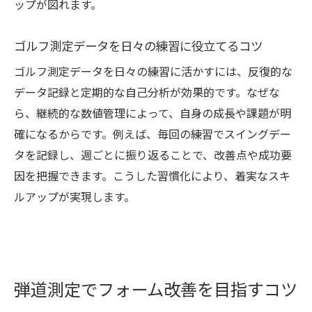
ップが図れます。
測定結果の蓄積と分析が導く上達ロードマ
ップ
ゴルフ測定データを日々の練習に役立てるコツ
ゴルフシミュレーター比較とデータ活用の
ゴルフ測定データを日々の練習に活かすには、反復的な
実践例
データ記録と定期的な自己分析が効果的です。なぜな
日々の練習に役立つ測定データの管理術
ら、継続的な数値管理によって、自身の成長や課題が明
弾道測定器を使った客観的なスキル評価法
確になるからです。例えば、毎回の練習でスイングデー
シュミレーションゴルフでPDCAを回す分析
タを記録し、週ごとに振り返ることで、改善点や成功要
手法
因を把握できます。こうした習慣化により、着実なスキ
新時代のゴルフ練習は数値管理が鍵となる
ルアップが実現します。
シュミレーションゴルフで始める数値管理
型トレーニング
ゴルフシミュレーター価格や機能の違いを
理解する
弾道測定でフォーム改善を目指すコツ
測定データの記録が上達スピードを加速さ