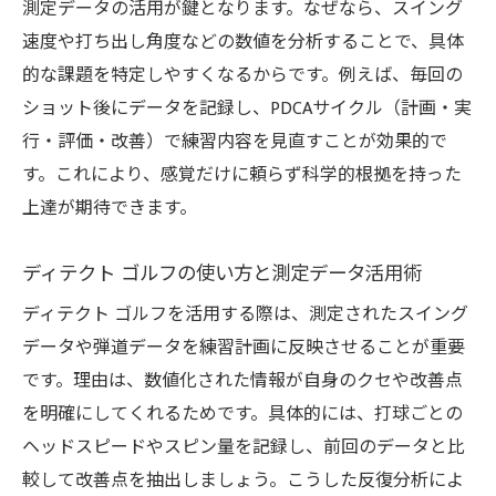
測定データの活用が鍵となります。なぜなら、スイング
弾道測定でフォーム改善を目指すコツ
速度や打ち出し角度などの数値を分析することで、具体
シュミレーションゴルフで弾道測定しフォ
的な課題を特定しやすくなるからです。例えば、毎回の
ームを客観視
ショット後にデータを記録し、PDCAサイクル（計画・実
弾道測定器ランキングを活用したデータ分
行・評価・改善）で練習内容を見直すことが効果的で
析のコツ
す。これにより、感覚だけに頼らず科学的根拠を持った
ディテクト ゴルフ精度を活かしたフォーム
上達が期待できます。
修正法
スカイトラック精度に基づく具体的改善ア
ディテクト ゴルフの使い方と測定データ活用術
プローチ
ディテクト ゴルフを活用する際は、測定されたスイング
弾道データ解析で見えるミスの傾向と対処
データや弾道データを練習計画に反映させることが重要
法
です。理由は、数値化された情報が自身のクセや改善点
測定データを反映した効果的な練習サイク
を明確にしてくれるためです。具体的には、打球ごとの
ル
ヘッドスピードやスピン量を記録し、前回のデータと比
精度高い測定が導くスキルアップ戦略
較して改善点を抽出しましょう。こうした反復分析によ