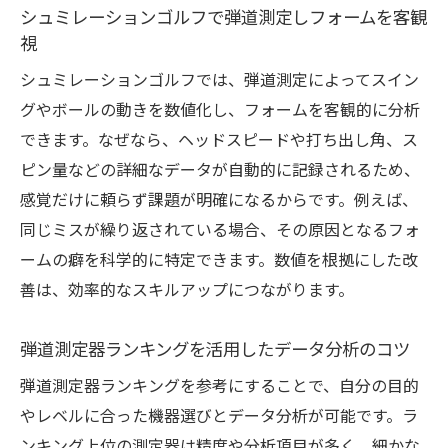
シュミレーションゴルフで弾道測定しフォームを客観
せる理由
視
最新弾道測定器ランキングに注目するメリ
シュミレーションゴルフでは、弾道測定によってスイン
ット
グやボールの動きを数値化し、フォームを客観的に分析
数値目標を設定し練習の質を高める工夫
できます。なぜなら、ヘッドスピードや打ち出し角、ス
シュミレーションゴルフのデータ管理術を
ピン量などの詳細なデータが自動的に記録されるため、
解説
感覚だけに頼らず課題が明確になるからです。例えば、
シミュレーションでPDCAサイクルを回す方法
同じミスが繰り返されている場合、その原因となるフォ
シュミレーションゴルフで実践するPDCAサ
ームの癖を科学的に特定できます。数値を根拠にした改
イクル
善は、効率的なスキルアップにつながります。
測定データを活かした計画と実行のステッ
弾道測定器ランキングを活用したデータ分析のコツ
プ
ゴルフ練習の改善点抽出と軌道修正のコツ
弾道測定器ランキングを参考にすることで、自分の目的
やレベルに合った機器選びとデータ分析が可能です。ラ
PDCAを意識したデータ管理と効率化の仕組
ンキング上位の測定器は精度や分析項目が多く、細かな