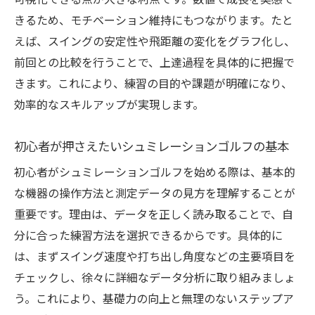
可視化できる点が大きな利点です。数値で成長を実感で
つ理由
きるため、モチベーション維持にもつながります。たと
インドア練習で体力向上とスキルアップを
えば、スイングの安定性や飛距離の変化をグラフ化し、
両立
前回との比較を行うことで、上達過程を具体的に把握で
ゴルフシミュレーターとフィットネス効果
きます。これにより、練習の目的や課題が明確になり、
の関係
効率的なスキルアップが実現します。
日常的な運動習慣化に役立つシュミレーシ
初心者が押さえたいシュミレーションゴルフの基本
ョンゴルフ
データ測定を通じたモチベーション維持の
初心者がシュミレーションゴルフを始める際は、基本的
秘訣
な機器の操作方法と測定データの見方を理解することが
重要です。理由は、データを正しく読み取ることで、自
健康目的で活用するシュミレーションゴル
分に合った練習方法を選択できるからです。具体的に
フ練習法
は、まずスイング速度や打ち出し角度などの主要項目を
測定データ分析なら効率的な上達が可能に
チェックし、徐々に詳細なデータ分析に取り組みましょ
シュミレーションゴルフのデータ分析で見
う。これにより、基礎力の向上と無理のないステップア
える成長曲線