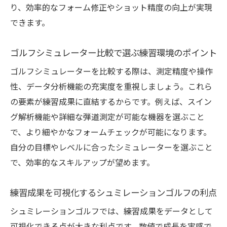
り、効率的なフォーム修正やショット精度の向上が実現
シュミレーションゴルフで精度高い測定を
できます。
実現する要素
ゴルフ弾道測定器で得られる詳細データの
ゴルフシミュレーター比較で選ぶ練習環境のポイント
活用方法
ゴルフシミュレーターを比較する際は、測定精度や操作
ディテクト ゴルフ精度が練習効率に与える
性、データ分析機能の充実度を重視しましょう。これら
影響
の要素が練習成果に直結するからです。例えば、スイン
高精度シミュレーターの比較ポイントと選
グ解析機能や詳細な弾道測定が可能な機器を選ぶこと
び方
で、より細やかなフォームチェックが可能になります。
測定結果を細分化しスキルアップを加速さ
自分の目標やレベルに合ったシミュレーターを選ぶこと
せる技術
で、効率的なスキルアップが望めます。
シュミレーションゴルフで科学的に伸ばす
上達戦略
練習成果を可視化するシュミレーションゴルフの利点
ゴルフシミュレーター利用で健康維持も実現
シュミレーションゴルフでは、練習成果をデータとして
シュミレーションゴルフが健康維持に役立