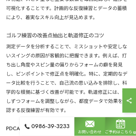
可視化することです。計画的な反復練習とデータの蓄積
により、着実なスキル向上が見込めます。
ゴルフ練習の改善点抽出と軌道修正のコツ
測定データを分析することで、ミスショットや安定しな
いスイングの原因が客観的に把握できます。例えば、打
ち出し角度やスピン量の偏りからフォームの癖を発見
し、ピンポイントで修正点を明確化。特に、定期的なデ
ータ比較を行うことで、自己流の思い込みを排除し、科
学的な根拠に基づく改善が可能です。軌道修正には、少
しずつフォームを調整しながら、都度データで効果を確
認する反復練習が有効です。
0986-39-3233
PDCAを意識したデータ管理と効率化の仕組み
お問い合わせ
ご予約はこちら