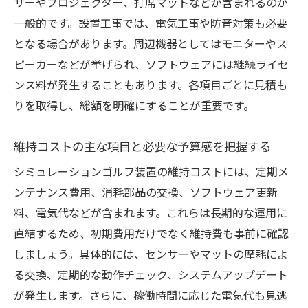
サーやプロジェクター、打席マットなどが含まれるのが
シュミレーションゴルフの費用対効果を徹
一般的です。設置工事では、電気工事や防音対策も必要
底検証
となる場合があります。周辺機器としてはモニターやス
価格だけでなく維持コストも考慮した投資
ピーカーなどが挙げられ、ソフトウェアには継続ライセ
判断
ンス料が発生することもあります。各項目ごとに見積も
練習効果とコストパフォーマンスの関係性
りを取得し、総額を明確にすることが重要です。
を解説
家庭用ゴルフシミュレーターのコスパを比
維持コストの主な項目と必要な予算感を把握する
較する
シミュレーションゴルフ装置の維持コストには、定期メ
設置費用と実際の利用頻度から見る効果測
ンテナンス費用、消耗部品の交換、ソフトウェア更新
定
料、電気代などが含まれます。これらは長期的な運用に
装置選びで失敗しないコスト評価のポイン
直結するため、初期費用だけでなく維持費も事前に確認
ト
しましょう。具体的には、センサーやマットの摩耗によ
る交換、定期的な動作チェック、システムアップデート
自宅導入時に知りたい価格と設置条件
が発生します。さらに、稼働時間に応じた電気代も見逃
ゴルフシミュレーター自宅導入時の価格相