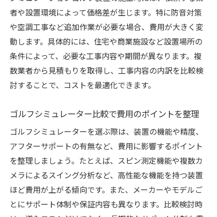
者や設置環境によって価格差が生じます。特に防音対策
電気代・消耗品などランニングコストの実
や空調工事など追加作業が必要な場合、費用が大きく変
際
動します。具体的には、住宅や商業施設など設置場所の
故障リスクと修理費用の備え方を考える
条件によって、必要な工事内容や期間が異なります。複
長期運用を見据えたコスト管理術とは
数業者から見積もりを取得し、工事内容の内訳を比較検
料金比較でわかる維持コストの最適化方法
討することで、コストを最適化できます。
導入前に押さえておくべきポイント
シュミレーションゴルフ導入前の費用調査
ゴルフシミュレーター比較で費用のポイントを整理
が重要
ゴルフシミュレーターを選ぶ際は、装置の機能や精度、
見落としがちな設置条件と工事費用の注意
アフターサポートの有無など、費用に影響するポイント
点
を整理しましょう。たとえば、スピン測定機能や複数カ
装置選びは比較と実用性がカギとなる理由
メラによるスイング分析など、高性能な機能を持つ装置
練習にならないリスク回避のための選定基
ほど費用が上がる傾向です。また、メーカーやモデルご
準
とにサポート体制や保証内容も異なります。比較検討時