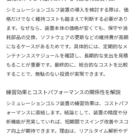
費用対効果を意識した投資判断の基準を解
シミュレーションゴルフ装置の導入を検討する際は、価
説
格だけでなく維持コストも踏まえて判断する必要があり
コストダウンの工夫とおすすめの節約ポイ
ます。なぜなら、装置本体の価格が安くても、保守や消
ント
耗部品の交換、ソフトウェアの更新などの維持費が高額
になるケースがあるためです。具体的には、定期的なメ
実際の導入事例から学ぶ費用管理法
ンテナンススケジュールを確認し、長期的な支出を見積
設備投資の成功は計画的な比較検討から始
もることが重要です。最終的に、総合的なコストを比較
まる
することで、無駄のない投資が実現できます。
練習効果とコストパフォーマンスの関係性を解説
シミュレーションゴルフ装置の練習効果は、コストパフ
ォーマンスに直結します。結論として、装置の精度や分
析機能が充実していれば、短期間でスイング改善やスコ
ア向上が期待できます。理由は、リアルタイム解析やデ