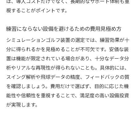
は、導入コストだけでなく、長期的なサポート体制も重
導入後の維持コストを事前に把握しておこ
視することがポイントです。
う
費用対効果を高める選び方のポイント
練習にならない設備を避けるための費用見極め方
耐用年数やメンテナンス費用の実際
シミュレーションゴルフ装置の選定では、練習効果が十
シュミレーションゴルフの耐用年数と費用
分に得られるかを見極めることが不可欠です。安価な装
目安
置は機能が限定されている場合があり、十分なデータ分
装置ごとのメンテナンス費用を比較しよう
析やリアルな再現性が得られないことも。具体的には、
長く使うための維持管理とそのコストとは
スイング解析や飛球データの精度、フィードバックの質
故障時のサポートと修理費の違いを知る
を確認しましょう。費用だけで選ばず、目的に応じた機
家庭用装置と業務用装置の費用差を解説
能性や信頼性を重視することで、満足度の高い設備投資
耐用年数で選ぶシュミレーションゴルフの
が実現します。
ポイント
比較で見極める最適なゴルフ練習環境
シュミレーションゴルフ装置の比較ポイン