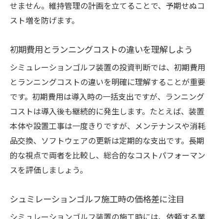
せません。維持管理の計画を立てることで、予期せぬコ
場を解説
スト増を防げます。
自宅設置に最適なシュミレーションゴルフ
装置とは
初期費用とランニングコストの違いを理解しよう
施工条件やスペース選びのポイントを押さ
シミュレーションゴルフ装置の投資判断では、初期費用
えよう
とランニングコストの違いを明確に理解することが重要
家庭用と業務用の装置価格の違いに注意
です。初期費用は導入時の一括支出ですが、ランニング
自宅用ゴルフシュミレーターおすすめの選
コストは導入後も継続的に発生します。たとえば、装置
び方
本体や設置工事は一度きりですが、メンテナンスや消耗
設置費用とメンテナンスも考慮した総合判
品交換、ソフトウェアの更新は定期的な支出です。長期
断
的な視点で両者を比較し、総合的なコストパフォーマン
長期維持に必要なコストの内訳とは
スを評価しましょう。
シュミレーションゴルフの維持費を項目別
に解説
シュミレーションゴルフ施工時の価格差に注目
メンテナンス費用の相場と節約のポイント
シミュレーションゴルフ装置の施工時には、依頼する業