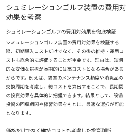
トを解説
シュミレーションゴルフ装置の費用対
費用・メンテナンスの観点で最適環境を選
効果を考察
ぶコツ
シュミレーションゴルフの費用対効果を徹底検証
練習効果とコストのバランスを見極める方
シミュレーションゴルフ装置の費用対効果を検証する
法
際、初期導入コストだけでなく、その後の維持・運用コ
設置場所ごとのおすすめシミュレーターを
ストも総合的に評価することが重要です。理由は、短期
紹介
的な安価な選択が長期的には高コストとなる場合がある
複数メーカーの特徴と価格を比較して検討
からです。例えば、装置のメンテナンス頻度や消耗品の
失敗しないための装置選びチェックリスト
交換周期を考慮し、総コストを算出することで、長期間
賢い設備投資へ導く費用計画のコツ
の投資効果を具体的に把握できます。結果として、設備
シュミレーションゴルフ導入時の予算計画
投資の回収期間や練習効果をもとに、最適な選択が可能
の立て方
となります。
維持コストを踏まえた長期的な資金計画の
重要性
価格だけでなく維持コストも考慮した投資判断