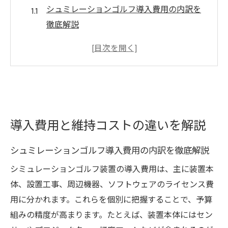
シュミレーションゴルフ導入費用の内訳を
徹底解説
維持コストの主な項目と必要な予算感を把
握する
初期費用とランニングコストの違いを理解
しよう
シュミレーションゴルフ施工時の価格差に
注目
導入費用と維持コストの違いを解説
ゴルフシミュレーター比較で費用のポイン
シュミレーションゴルフ導入費用の内訳を徹底解説
トを整理
シミュレーションゴルフ装置の導入費用は、主に装置本
練習にならない設備を避けるための費用見
体、設置工事、周辺機器、ソフトウェアのライセンス費
極め方
用に分かれます。これらを個別に把握することで、予算
シュミレーションゴルフ装置の費用対効果を考
組みの精度が高まります。たとえば、装置本体にはセン
察