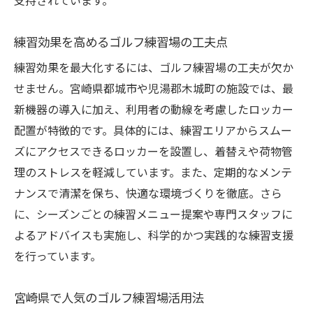
支持されています。
練習効率を上げるゴルフ練習場のポイント
スキルアップに繋がる最新練習場の活用例
練習効果を高めるゴルフ練習場の工夫点
ゴルフ練習場の設備比較で自分に合う環境
練習効果を最大化するには、ゴルフ練習場の工夫が欠か
選び
せません。宮崎県都城市や児湯郡木城町の施設では、最
目標に合わせたゴルフ練習場活用計画
新機器の導入に加え、利用者の動線を考慮したロッカー
練習場選択でスキルアップを叶える秘訣
配置が特徴的です。具体的には、練習エリアからスムー
ズにアクセスできるロッカーを設置し、着替えや荷物管
この地域で理想のゴルフ練習場を見つけるヒン
理のストレスを軽減しています。また、定期的なメンテ
ト
ナンスで清潔を保ち、快適な環境づくりを徹底。さら
ゴルフ練習場の口コミ活用で失敗しない探
に、シーズンごとの練習メニュー提案や専門スタッフに
し方
よるアドバイスも実施し、科学的かつ実践的な練習支援
都城周辺の練習場を比較する際の着眼点
を行っています。
地域密着型ゴルフ練習場を見抜くポイント
快適なゴルフ練習場選びの最終チェック項
宮崎県で人気のゴルフ練習場活用法
目