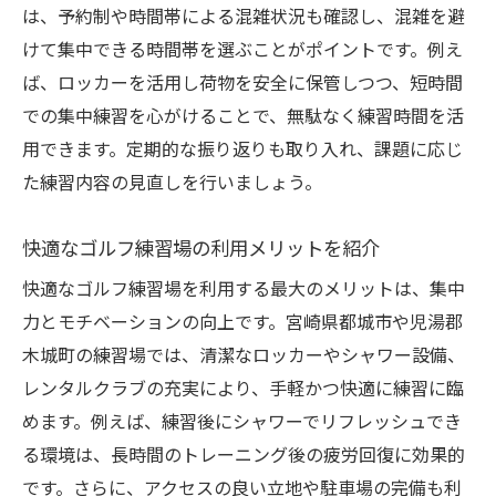
ポイント
は、予約制や時間帯による混雑状況も確認し、混雑を避
けて集中できる時間帯を選ぶことがポイントです。例え
ゴルフ練習場を選ぶ際の地域密着型の視点
ば、ロッカーを活用し荷物を安全に保管しつつ、短時間
都城市で快適なゴルフ練習場選びの基準
での集中練習を心がけることで、無駄なく練習時間を活
児湯郡木城町で充実した練習場特徴とは
用できます。定期的な振り返りも取り入れ、課題に応じ
地元で通いやすいゴルフ練習場の見極め方
た練習内容の見直しを行いましょう。
アクセスと設備両面から練習場を比較
地域特性を活かしたゴルフ練習場活用術
快適なゴルフ練習場の利用メリットを紹介
ゴルフ練習場の設備が充実している理由とは
快適なゴルフ練習場を利用する最大のメリットは、集中
ゴルフ練習場の最新設備が選ばれる理由
力とモチベーションの向上です。宮崎県都城市や児湯郡
利用者目線で進化するゴルフ練習場設備
木城町の練習場では、清潔なロッカーやシャワー設備、
レンタルクラブの充実により、手軽かつ快適に練習に臨
快適なゴルフ練習場が提供するサービス例
めます。例えば、練習後にシャワーでリフレッシュでき
ロッカーやシャワーの充実が練習効率化に
る環境は、長時間のトレーニング後の疲労回復に効果的
貢献
です。さらに、アクセスの良い立地や駐車場の完備も利