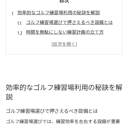
目次
効率的なゴルフ練習場利用の秘訣を解説
ゴルフ練習場選びで押さえるべき設備とは
時間を無駄にしない練習計画の立て方
快適なゴルフ練習場の利用メリットを紹介
都城エリアで注目のゴルフ練習場特徴
練習効果を高めるゴルフ練習場の工夫点
宮崎県で人気のゴルフ練習場活用法
ロッカー活用で快適に練習できる方法
効率的なゴルフ練習場利用の秘訣を解
ゴルフ練習場ロッカーの選び方ガイド
説
荷物管理が楽になるロッカー活用術
練習前後の動線を意識したロッカー利用法
ゴルフ練習場選びで押さえるべき設備とは
ゴルフ練習場で使いやすさ重視のロッカー
ゴルフ練習場選びでは、練習効率を左右する設備が重要