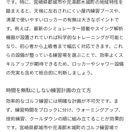
活用
です。特に、宮崎県都城市や児湯郡木城町の地域特性を
ロッカーで快適な着替え環境を整えるコツ
踏まえると、天候に左右されにくい屋内練習ブースや、
清潔で使いやすいロッカーの有無は大きなポイントで
ロッカー利用でゴルフ練習場をさらに快適
す。例えば、最新のシミュレーター搭載やスイング解析
に
機器が設置されていれば科学的なトレーニングが可能と
初心者が安心して通える練習場選びのコツ
なり、初心者から上級者まで幅広く対応できます。これ
ゴルフ練習場初心者に優しいサービス解説
らの設備が整っている練習場を選ぶことで、効率よくス
不安を解消するゴルフ練習場の選び方
キルアップが期待できるため、ロッカーやシャワー設備
初心者歓迎のゴルフ練習場の特徴を紹介
の充実も含めて総合的に判断しましょう。
ゴルフ練習場で安心して始めるためのポイ
ント
時間を無駄にしない練習計画の立て方
都城近郊で初心者におすすめの練習場条件
効率的なゴルフ練習には明確な計画が不可欠です。ま
ゴルフ練習場選びで迷わないチェックリス
ず、練習時間をブロックに分け、ウォーミングアップ、
ト
技術練習、クールダウンの順に組み立てることが効果的
宮崎県都城市児湯郡木城町で練習環境を整える
です。宮崎県都城市や児湯郡木城町のゴルフ練習場で