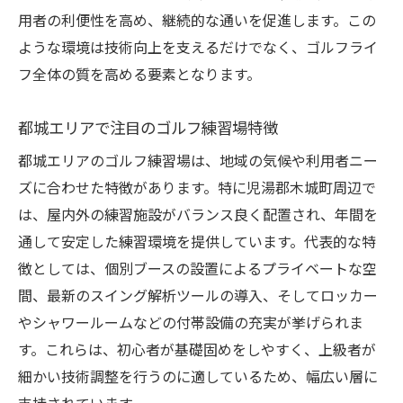
設備の充実度で選ぶゴルフ練習場の魅力
用者の利便性を高め、継続的な通いを促進します。この
ゴルフ練習場で注目される最新設備とは
ような環境は技術向上を支えるだけでなく、ゴルフライ
ロッカーやシャワーで差がつく快適ゴルフ体験
フ全体の質を高める要素となります。
ゴルフ練習場でのロッカーとシャワー活用
法
都城エリアで注目のゴルフ練習場特徴
快適さを支えるゴルフ練習場の付帯設備
都城エリアのゴルフ練習場は、地域の気候や利用者ニー
練習後にリフレッシュできる設備のポイン
ズに合わせた特徴があります。特に児湯郡木城町周辺で
ト
は、屋内外の練習施設がバランス良く配置され、年間を
ロッカー利用で身支度もスマートに完了
通して安定した練習環境を提供しています。代表的な特
徴としては、個別ブースの設置によるプライベートな空
ゴルフ練習場選びはシャワーの有無も重視
間、最新のスイング解析ツールの導入、そしてロッカー
付帯設備が生む快適なゴルフ練習環境
やシャワールームなどの付帯設備の充実が挙げられま
スキル向上を目指す方への練習場選択術
す。これらは、初心者が基礎固めをしやすく、上級者が
ゴルフ練習場選びで技術向上を実現するコ
細かい技術調整を行うのに適しているため、幅広い層に
ツ