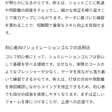
ゴルフ術
が明らかになるからです。例えば、ショットごとに軌道
や飛距離の誤差をチェックし、細かな修正を繰り返すこ
自宅でできるシミュレーションゴルフの始め方
とで実力アップにつながります。データに基づいた練習
自宅で手軽に始めるシュミレーションゴル
を重ねることで、短期間で着実なスキル向上を目指せま
フ練習法
す。
自宅設置型シミュレーションゴルフの特徴
と注意点
初心者向けシュミレーションゴルフの活用法
自宅練習でスコア向上を目指すポイント
ゴルフ初心者にとって、シュミレーションゴルフは安心
初心者におすすめの自宅シュミレーション
して基礎を学べる環境です。なぜなら、実際のコースの
ゴルフ活用法
ようなプレッシャーが少なく、データを見ながら落ち着
シミュレーションゴルフ機器の選び方と実
いて練習できるからです。例えば、打球の方向や飛距離
用性
を毎回確認しながらスイングを修正できるため、初心者
自宅練習で得られる効果とその検証
でも自分の成長を実感しやすくなります。まずは正しい
初心者必見シミュレーションゴルフの上達術
フォームを身につけることが、上達への近道です。
初心者向けシュミレーションゴルフの基本