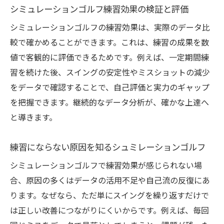
シミュレーションゴルフ練習効果の検証と評価
動作解説
上達を加速するシミュレーションゴルフの
シミュレーションゴルフの練習効果は、実際のデータ比
コツ
較で確かめることができます。これは、練習の成果を数
値で客観的に評価できるためです。例えば、一定期間練
シミュレーションゴルフ初心者が失敗しや
習を続けた後、スイングの安定性やミスショットの減少
すい点
をデータで確認することで、自己評価と実力のギャップ
データ解析を活用した効果的な上達法
を把握できます。継続的なデータ分析が、確かな上達へ
シュミレーションゴルフで基礎力を身につ
と導きます。
ける方法
初心者向け練習メニューと実践ポイント
練習にならない原因を知るシュミレーションゴルフ
シミュレーションゴルフで飛距離を正確に測定
シミュレーションゴルフで練習効果が感じられない場
するコツ
合、原因の多くはデータの活用不足や自己流の反復にあ
飛距離を正確に測るシュミレーションゴル
ります。なぜなら、ただ単にスイングを繰り返すだけで
フのテクニック
は正しい改善につながりにくいからです。例えば、毎回
シミュレーションゴルフの飛距離誤差とそ