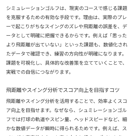
シミュレーションゴルフは、現実のコースで感じる課題
効果的なシュミレーションゴルフの使い方
を克服するための有効な手段です。理由は、実際のプレ
とは
ーで起こりがちなスイングのズレや飛距離の誤差を、デ
練習にならない理由の真相に迫る
ータとして明確に把握できるからです。例えば「思った
自分に合った練習法で成果を出すポイント
より飛距離が出ていない」といった課題も、数値化され
最新シミュレーションゴルフで効率的に上手く
たデータで確認でき、練習の方向性が明確になります。
なる方法
課題を可視化し、具体的な改善策を立てていくことで、
最新技術を活かしたシュミレーションゴル
実戦での自信につながります。
フ上達法
効率的な練習を可能にする機器の選び方
飛距離やスイング分析でスコア向上を目指すコツ
最新シミュレーションゴルフのメリットと
飛距離やスイング分析を活用することで、効率よくスコ
特徴
ア向上を目指せます。なぜなら、シュミレーションゴル
効果的なデータ活用でスキルアップを目指
フでは打球の軌道やスピン量、ヘッドスピードなど、細
す
かな数値データが瞬時に得られるためです。例えば、ス