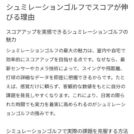
シュミレーションゴルフでスコアが伸
シミュレーションゴルフのスコア算出方法
びる理由
を解説
現実とのギャップを埋めるための練習法
スコアアップを実感できるシュミレーションゴルフの
シミュレーションゴルフと現実のスコア活
魅力
用術
シュミレーションゴルフの最大の魅力は、室内や自宅で
実際のラウンドに活かすシュミレーション
効率的にスコアアップを目指せる点です。なぜなら、最
ゴルフ
新センサーやカメラ技術によって、スイングや飛距離、
シミュレーションゴルフは練習にならないのか
打球の詳細なデータを即座に把握できるからです。たと
検証
えば、感覚だけに頼らず、客観的な数値をもとに自分の
シュミレーションゴルフは本当に練習にな
課題を発見しやすくなります。これにより、日常の限ら
るのか徹底検証
れた時間でも実力を着実に高められるのがシュミレーシ
ョンゴルフの強みです。
練習にならないと悩む人の課題と解決策
実践的な練習に活かすシミュレーションゴ
シミュレーションゴルフで実際の課題を克服する方法
ルフの工夫