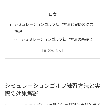
目次
シミュレーションゴルフ練習方法と実際の効果
解説
シュミレーションゴルフ練習方法の基礎と
実践的ポイント
シミュレーションゴルフで効率的に上達す
る秘訣
初心者向けシュミレーションゴルフの活用
法
シミュレーションゴルフ練習効果の検証と
シミュレーションゴルフ練習方法と実
評価
際の効果解説
練習にならない原因を知るシュミレーショ