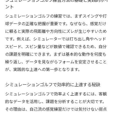
シュミレーションゴルフ練習方法の基礎と実践的ポイ
ンゴルフ
ント
データ活用で変わるシュミレーションゴル
シュミレーションゴルフの練習では、まずスイングや打
フ
球データの正確な把握が重要です。なぜなら、感覚だけ
シュミレーションゴルフでスコアが伸びる理由
に頼ると実際の飛距離や方向性にズレが生じやすいため
スコアアップを実感できるシュミレーショ
です。例えば、シミュレーターでは打ち出し角やヘッド
ンゴルフの魅力
スピード、スピン量などが数値で確認できるため、自分
シミュレーションゴルフで実際の課題を克
の課題を明確にできます。まずは基本的な動作を何度も
服する方法
繰り返し、データを見ながらフォームを安定させること
飛距離やスイング分析でスコア向上を目指
が、実践的な上達への第一歩となります。
すコツ
スコアに直結するシュミレーションゴルフ
シミュレーションゴルフで効率的に上達する秘訣
の効果
シミュレーションゴルフで効率よく上達するには、客観
実際のゴルフとスコアの違いを徹底分析
的なデータを活用し、課題を分析することが大切です。
初心者がスコアを伸ばすシュミレーション
その理由は、自己流の感覚練習だけでは気付けない弱点