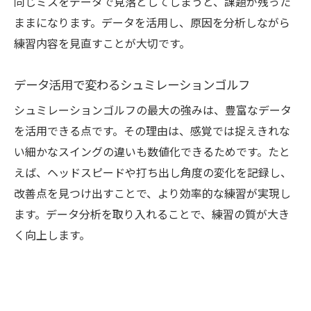
同じミスをデータで見落としてしまうと、課題が残った
の対策
ままになります。データを活用し、原因を分析しながら
飛距離測定に役立つセンサーとデータ解析
練習内容を見直すことが大切です。
法
実際の飛距離とシミュレーションの違いと
データ活用で変わるシュミレーションゴルフ
は
シュミレーションゴルフの最大の強みは、豊富なデータ
飛距離向上を目指す練習方法とポイント
を活用できる点です。その理由は、感覚では捉えきれな
シュミレーションゴルフで飛距離精度を高
い細かなスイングの違いも数値化できるためです。たと
める秘訣
えば、ヘッドスピードや打ち出し角度の変化を記録し、
改善点を見つけ出すことで、より効率的な練習が実現し
実際のスコアとシミュレーションゴルフの違い
ます。データ分析を取り入れることで、練習の質が大き
を徹底解説
く向上します。
実際のスコアとシュミレーションゴルフの
差を比較
スコア誤差が生じるシュミレーションゴル
フの特徴