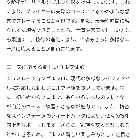
快適な環境で楽しむゴルフ体験
グ解析が、リアルなゴルフ体験を提供しています。これ
室内でのゴルフがもたらす利便性
により、プレイヤーは実際のコースにいるかのような感
覚でプレーすることが可能です。また、天候や時間に縛
天候に関係なく楽しめるゴルフの魅力
られずに練習できることから、仕事や家庭で忙しい方に
精密解析でスイングを改善する方法
も最適です。技術の進化により、今後もさらに多様なニ
シュミレーションゴルフでのスイング解析
ーズに応えることが期待されます。
スイングを改善する最新技術の活用法
シュミレーションゴルフが可能にする精密
ニーズに応える新しいゴルフ体験
解析
シュミレーションゴルフは、現代の多様なライフスタイ
効果的なスイング改善のための解析技術
ルに対応した新しいゴルフ体験を提供しています。特
シュミレーションゴルフでスイング向上を
に、初心者からプロまで、あらゆるレベルのプレイヤー
目指す
が自分のペースで練習できる点が魅力です。また、精密
精密解析によるスイングの改善ポイント
なスイングデータのフィードバックにより、個々の技術
シュミレーションゴルフで得られるリアルな体
向上をサポートします。さらに、家族や友人と楽しむこ
験
とができるため、ゴルフの新しい楽しみ方として注目さ