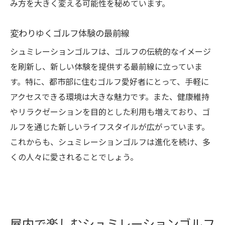
み方を大きく変える可能性を秘めています。
ニーズに応えるシュミレーションゴルフの魅力
多様なニーズに応えるシュミレーションゴ
変わりゆくゴルフ体験の最前線
ルフ
シュミレーションゴルフは、ゴルフの伝統的なイメージ
シュミレーションゴルフの魅力を再発見
を刷新し、新しい体験を提供する最前線に立っていま
ニーズに応じたゴルフ体験の提供
す。特に、都市部に住むゴルフ愛好者にとって、手軽に
シュミレーションゴルフが満たすニーズと
アクセスできる環境は大きな魅力です。また、健康維持
は
やリラクゼーションを目的とした利用も増えており、ゴ
幅広いニーズに対応可能なゴルフ体験
ルフを通じた新しいライフスタイルが広がっています。
ニーズを反映したゴルフの魅力
これからも、シュミレーションゴルフは進化を続け、多
シュミレーションゴルフでスキルを向上させる
くの人々に愛されることでしょう。
方法
シュミレーションゴルフでスキルを磨く
効果的なスキル向上法を活用
シュミレーションゴルフでスキルアップを
屋内で楽しむシュミレーションゴルフ