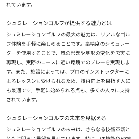
れています。
リアルさを追求したシュミレーションゴル
フ
シュミレーションゴルフが提供する魅力とは
仮想世界で実感するゴルフの臨場感
シュミレーションゴルフの最大の魅力は、リアルなゴル
リアルなゴルフ体験を実現する技術
フ体験を手軽に楽しめることです。高精度のシミュレー
シュミレーションゴルフのリアルな体感と
ターを使用することで、風の影響や地形の変化を忠実に
は
再現し、実際のコースに近い環境でのプレーを実現しま
仮想と現実が融合するゴルフ体験
す。また、施設によっては、プロのインストラクターに
リアルな感触を提供するシュミレーション
よるレッスンも受けられるため、技術向上を目指す人に
技術
も最適です。手軽に始められる点も、多くの人々に支持
天候に左右されないゴルフ練習法
されています。
天候不問のゴルフ練習の新常識
全天候型のゴルフ練習方法とは
シュミレーションゴルフの未来を見据える
天候を気にせずゴルフ練習する方法
シュミレーションゴルフの未来は、さらなる技術革新と
シュミレーションゴルフで季節を問わない