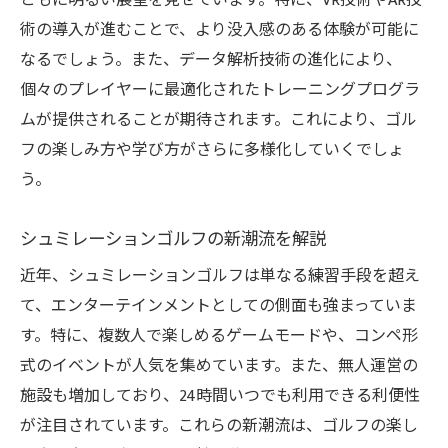
ともに明るい展望を見せています。特に、VR技術やAR技
練習
術の導入が進むことで、より没入感のある体験が可能に
なるでしょう。また、データ解析技術の進化により、
天候に依存しない練習法の利点
個々のプレイヤーに最適化されたトレーニングプログラ
天候の影響を受けない練習スタイル
ムが提供されることが期待されます。これにより、ゴル
シュミレーションゴルフが提供する新しい楽し
フの楽しみ方や学び方がさらに多様化していくでしょ
み方
う。
新しいゴルフの楽しみ方を発見
シュミレーションゴルフで広がる楽しみ
シュミレーションゴルフの新潮流を解説
多様な楽しみ方が可能なシュミレーション
近年、シュミレーションゴルフは単なる練習手段を超え
ゴルフ
て、エンターテインメントとしての側面も強まっていま
シュミレーションゴルフで体験する新たな
す。特に、複数人で楽しめるゲームモードや、コンペ形
楽しみ
式のイベントが人気を集めています。また、無人運営の
多様なプレースタイルを楽しむ
施設も増加しており、24時間いつでも利用できる利便性
新しいゴルフの楽しみ方とは
が注目されています。これらの新潮流は、ゴルフの楽し