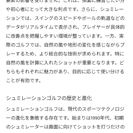
要素の影響を受けません。これは、頻繁に練習したい方
様々なシミュレーションコースを攻略
や初心者にとって大きな利点です。さらに、シュミレー
ルールに縛られない自由な体験
ションでは、スイングのスピードやボールの軌道などの
パーソナルゴールに合わせた楽しみ方
データがリアルタイムで表示され、プレイヤーが具体的
に改善点を把握しやすい環境が整っています。一方、実
多様なスタイルを可能にする最新技術
際のゴルフでは、自然の風や地形の変化を感じながらプ
科学的アプローチで腕を磨くシュミレーション
レーするため、より総合的な技術が求められます。特に
ゴルフの実力
自然の風を計算に入れたショットが重要となります。ど
データに基づくトレーニングの効果
ちらもそれぞれに魅力があり、目的に応じて使い分ける
専門家による分析とアドバイス
ことが有効です。
フィジカルとメンタルの両面でのアプロー
チ
シュミレーションゴルフの歴史と進化
トレーニングプランのカスタマイズ方法
シュミレーションゴルフは、現代のスポーツテクノロジ
科学的根拠に基づくスキル向上法
ーの進化を象徴する存在です。始まりは1990年代、初期
結果を出すための継続的な取り組み
のシュミレーターは画面に向けてショットを打つだけの