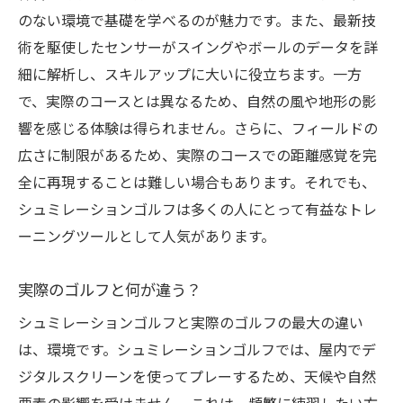
継続的な練習で強くなる精神力
のない環境で基礎を学べるのが魅力です。また、最新技
シュミレーションゴルフでゴルフライフを新次
術を駆使したセンサーがスイングやボールのデータを詳
元へ
細に解析し、スキルアップに大いに役立ちます。一方
新しいゴルフ仲間と出会うチャンス
で、実際のコースとは異なるため、自然の風や地形の影
ゴルフを通じた新しいライフスタイルの提
響を感じる体験は得られません。さらに、フィールドの
案
広さに制限があるため、実際のコースでの距離感覚を完
家族とのコミュニケーションを深める場
全に再現することは難しい場合もあります。それでも、
シュミレーションゴルフは多くの人にとって有益なトレ
趣味としてのゴルフの幅を広げる
ーニングツールとして人気があります。
コンペティションを通じた自己成長
ゴルフと健康の関係を見直す
実際のゴルフと何が違う？
自由なスタイルで楽しむシュミレーションゴル
シュミレーションゴルフと実際のゴルフの最大の違い
フの世界
は、環境です。シュミレーションゴルフでは、屋内でデ
自分だけのプレースタイルを見つける
ジタルスクリーンを使ってプレーするため、天候や自然
友人や家族と楽しむ新しいレジャー