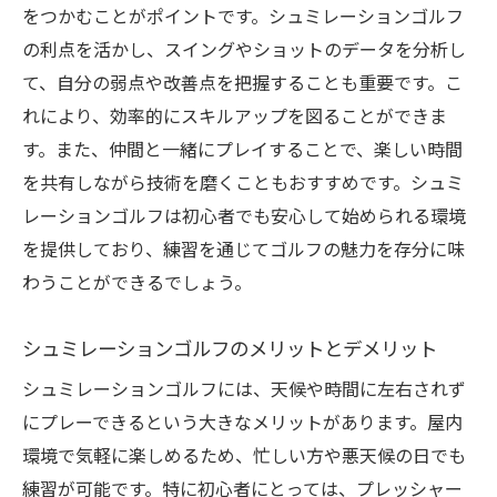
をつかむことがポイントです。シュミレーションゴルフ
季節や時間を問わずいつでもプレー可能
の利点を活かし、スイングやショットのデータを分析し
旅行気分で世界中のコースを体験
て、自分の弱点や改善点を把握することも重要です。こ
時間のないビジネスパーソンにも最適
れにより、効率的にスキルアップを図ることができま
家族や友人と楽しむためのプラン
す。また、仲間と一緒にプレイすることで、楽しい時間
室内だからこそできる新しいゴルフの楽し
を共有しながら技術を磨くこともおすすめです。シュミ
み方
レーションゴルフは初心者でも安心して始められる環境
スキルアップに最適！シュミレーションゴルフ
を提供しており、練習を通じてゴルフの魅力を存分に味
のメリット
わうことができるでしょう。
スイング解析で弱点を見つける
シュミレーションゴルフのメリットとデメリット
データに基づく効率的な練習法
シュミレーションゴルフには、天候や時間に左右されず
自分のペースで進めるスキルアップ
にプレーできるという大きなメリットがあります。屋内
コーチングを受けることで得られる成果
環境で気軽に楽しめるため、忙しい方や悪天候の日でも
リアルタイムでのフィードバックの重要性
練習が可能です。特に初心者にとっては、プレッシャー