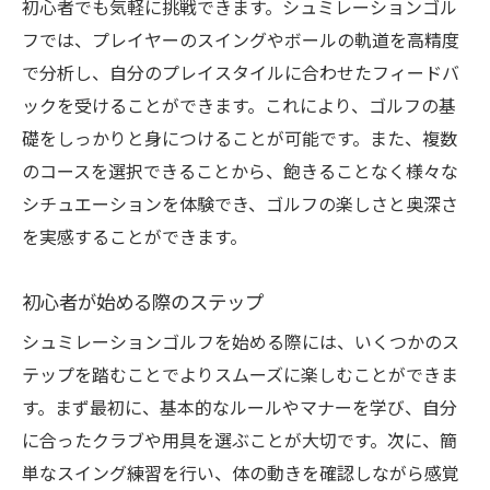
最新の感覚デバイスでリアルな体験を
初心者でも気軽に挑戦できます。シュミレーションゴル
技術的に向上するためのトレーニング法
フでは、プレイヤーのスイングやボールの軌道を高精度
で分析し、自分のプレイスタイルに合わせたフィードバ
自宅で楽しむための最新機器
ックを受けることができます。これにより、ゴルフの基
初心者でも安心！シュミレーションゴルフの始
礎をしっかりと身につけることが可能です。また、複数
め方
のコースを選択できることから、飽きることなく様々な
初心者向けの基本ルールとマナー
シチュエーションを体験でき、ゴルフの楽しさと奥深さ
必要な道具とその選び方
を実感することができます。
初めてのシュミレーションラウンドに挑戦
上達のための簡単な練習法
初心者が始める際のステップ
初心者が陥りやすいミスとその回避法
シュミレーションゴルフを始める際には、いくつかのス
初心者におすすめの施設選び
テップを踏むことでよりスムーズに楽しむことができま
天候に左右されないシュミレーションゴルフの
す。まず最初に、基本的なルールやマナーを学び、自分
楽しみ方
に合ったクラブや用具を選ぶことが大切です。次に、簡
単なスイング練習を行い、体の動きを確認しながら感覚
雨の日も安心！インドアで楽しむゴルフ