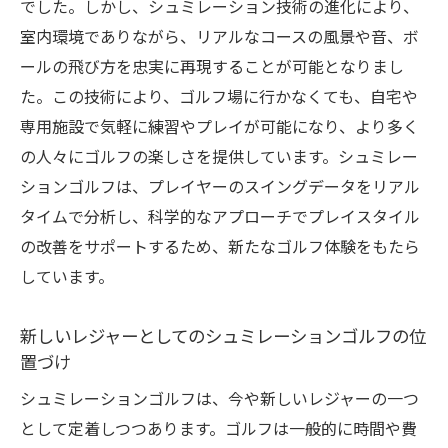
でした。しかし、シュミレーション技術の進化により、
リアルタイムデータ分析でスキルアップを
室内環境でありながら、リアルなコースの風景や音、ボ
サポート
ールの飛び方を忠実に再現することが可能となりまし
高精度シミュレーションがもたらすリアル
た。この技術により、ゴルフ場に行かなくても、自宅や
なコース体験
専用施設で気軽に練習やプレイが可能になり、より多く
ユーザーインターフェースの進化とその影
の人々にゴルフの楽しさを提供しています。シュミレー
響
ションゴルフは、プレイヤーのスイングデータをリアル
デジタル技術の進歩が生む新しいプレイス
タイムで分析し、科学的なアプローチでプレイスタイル
タイル
の改善をサポートするため、新たなゴルフ体験をもたら
しています。
シュミレーターの進化によるゴルフ学習の
可能性
新しいレジャーとしてのシュミレーションゴルフの位
多忙な現代人に最適なシュミレーションゴルフ
置づけ
が支持されるわけ
シュミレーションゴルフは、今や新しいレジャーの一つ
時間を有効活用できるゴルフの新しい形
として定着しつつあります。ゴルフは一般的に時間や費
天候に左右されない安定したプレイ環境