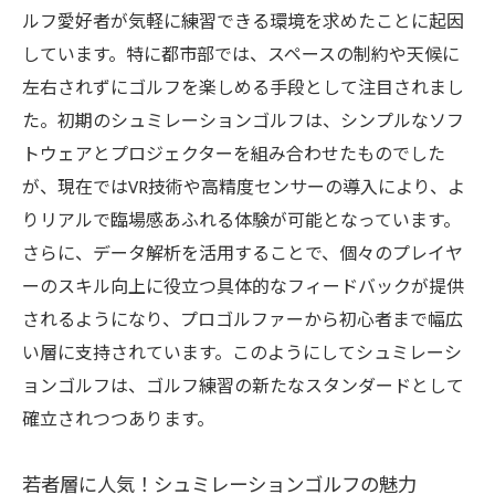
ルフ愛好者が気軽に練習できる環境を求めたことに起因
リアルなサウンドがもたらす没入感
しています。特に都市部では、スペースの制約や天候に
練習効率を高めるフィードバック機能
左右されずにゴルフを楽しめる手段として注目されまし
シュミレーションゴルフが提供する新しい
た。初期のシュミレーションゴルフは、シンプルなソフ
体験価値
トウェアとプロジェクターを組み合わせたものでした
手軽に楽しめるシュミレーションゴルフの利便
が、現在ではVR技術や高精度センサーの導入により、よ
性を探る
りリアルで臨場感あふれる体験が可能となっています。
施設の予約システムとアクセスの利便性
さらに、データ解析を活用することで、個々のプレイヤ
ーのスキル向上に役立つ具体的なフィードバックが提供
初心者でも安心してプレイできる環境
されるようになり、プロゴルファーから初心者まで幅広
短時間で完結するゲームモードの魅力
い層に支持されています。このようにしてシュミレーシ
家族や友人と楽しめるマルチプレイヤーモ
ョンゴルフは、ゴルフ練習の新たなスタンダードとして
ード
確立されつつあります。
手軽さがもたらす新しいゴルフの楽しみ方
シュミレーションゴルフのコストパフォー
若者層に人気！シュミレーションゴルフの魅力