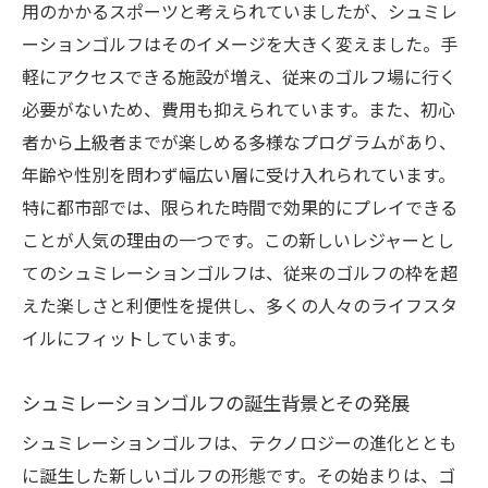
用のかかるスポーツと考えられていましたが、シュミレ
都市部での手軽なゴルフ体験の提供
ーションゴルフはそのイメージを大きく変えました。手
ストレス発散に最適なシュミレーションゴ
軽にアクセスできる施設が増え、従来のゴルフ場に行く
ルフ
必要がないため、費用も抑えられています。また、初心
健康維持に役立つシュミレーションゴルフ
者から上級者までが楽しめる多様なプログラムがあり、
の効果
年齢や性別を問わず幅広い層に受け入れられています。
コミュニティ形成にも役立つシュミレーシ
特に都市部では、限られた時間で効果的にプレイできる
ョンゴルフ
ことが人気の理由の一つです。この新しいレジャーとし
てのシュミレーションゴルフは、従来のゴルフの枠を超
シュミレーションゴルフがもたらすリアルな体
えた楽しさと利便性を提供し、多くの人々のライフスタ
験とその進化
イルにフィットしています。
実際のゴルフ場を再現するシミュレーター
の技術
シュミレーションゴルフの誕生背景とその発展
ゴルフ初心者からプロまでのニーズに応え
シュミレーションゴルフは、テクノロジーの進化ととも
るシステム
に誕生した新しいゴルフの形態です。その始まりは、ゴ
高度なグラフィックスによる臨場感の追求