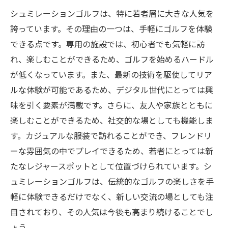
マンス
シュミレーションゴルフは、特に若者層に大きな人気を
初心者からプロまで楽しめるシュミレーション
誇っています。その理由の一つは、手軽にゴルフを体験
ゴルフの広がり
できる点です。専用の施設では、初心者でも気軽に訪
初心者向けトレーニングモードの充実
れ、楽しむことができるため、ゴルフを始めるハードル
プロも納得の高精度シミュレーション
が低くなっています。また、最新の技術を駆使してリア
多様なニーズに応えるカスタマイズ機能
ルな体験が可能であるため、デジタル世代にとっては興
味を引く要素が満載です。さらに、友人や家族とともに
ジュニア向けレッスンプログラムの提供
楽しむことができるため、社交的な場としても機能しま
プロ選手によるシュミレーションゴルフの
す。カジュアルな服装で訪れることができ、フレンドリ
活用事例
ーな雰囲気の中でプレイできるため、若者にとっては新
競技としてのシュミレーションゴルフの可
たなレジャースポットとして位置づけられています。シ
能性
ュミレーションゴルフは、伝統的なゴルフの楽しさを手
シュミレーションゴルフの最新トレンドを完全
軽に体験できるだけでなく、新しい交流の場としても注
解説
目されており、その人気は今後も高まり続けることでし
今注目のテクノロジーとその影響