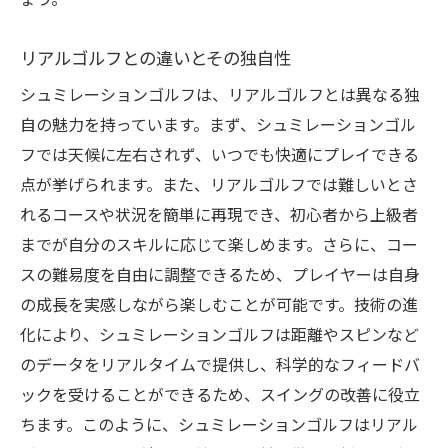
ょう。
最新機器の導入事例とその効果
人気のゴルフコースを体験できるシュミレ
リアルゴルフとの違いとその独自性
ーター
シュミレーションゴルフは、リアルゴルフとは異なる独
様々なイベントでのシュミレーションゴル
自の魅力を持っています。まず、シュミレーションゴル
フの活用
フでは天候に左右されず、いつでも快適にプレイできる
トレンドを先取りした新しいプレイ方法
点が挙げられます。また、リアルゴルフでは難しいとさ
れるコースや状況を簡単に再現でき、初心者から上級者
業界の未来を見据えた展望と課題
までが自分のスキルに応じて楽しめます。さらに、コー
シュミレーションゴルフが生み出す新しいゴル
スの難易度を自由に調整できるため、プレイヤーは自身
フの楽しみ方
の成長を実感しながら楽しむことが可能です。技術の進
新しいゴルフ文化の形成とその影響
化により、シュミレーションゴルフは距離やスピンなど
ゲーム感覚で楽しむ新しいゴルフ体験
のデータをリアルタイムで提供し、科学的なフィードバ
コミュニケーションを深めるツールとして
ックを受けることができるため、スイングの改善に役立
の役割
ちます。このように、シュミレーションゴルフはリアル
ライフスタイルに合わせたゴルフの楽しみ