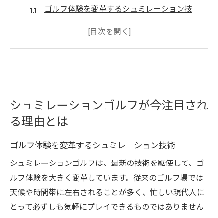
ゴルフ体験を変革するシュミレーション技
術
新しいレジャーとしてのシュミレーション
ゴルフの位置づけ
シュミレーションゴルフの誕生背景とその
発展
若者層に人気！シュミレーションゴルフの
シュミレーションゴルフが今注目され
魅力
る理由とは
リアルゴルフとの違いとその独自性
ゴルフ体験を変革するシュミレーション技術
環境に配慮したゴルフの新しいスタイル
シュミレーションゴルフは、最新の技術を駆使して、ゴ
技術革新が生み出すシュミレーションゴルフの
ルフ体験を大きく変革しています。従来のゴルフ場では
新たな魅力
天候や時間帯に左右されることが多く、忙しい現代人に
VRやARを活用した臨場感あふれるゴルフ体
とって必ずしも気軽にプレイできるものではありません
験