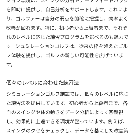
ション環境は、スイングの分析やデータフィードバック
快適なゴルフ環境の提供
を即時に提供し、自己分析をサポートします。これによ
シュミレーションゴルフで叶える理想のゴルフ
り、ゴルファーは自分の弱点を的確に把握し、効率よく
ライフ
改善が図れます。特に、初心者から上級者まで、それぞ
シミュレーションでのゴルフライフの可能
れのレベルに応じた練習プログラムを選べるのも魅力で
性
す。シュミレーションゴルフは、従来の枠を超えたゴル
夢のゴルフライフスタイルを実現
フ体験を提供し、ゴルフの新しい可能性を広げていま
時間を活かした効率的なゴルフ練習
す。
理想のゴルフスキルを手に入れる
家族や友人と楽しむゴルフの新しい形
個々のレベルに合わせた練習法
長期的なゴルフライフプランの提案
シミュレーションゴルフ施設では、個々のレベルに応じ
た練習法を提供しています。初心者から上級者まで、各
自のスイングや体の動きをデータ分析によって客観視
し、効果的に上達できる環境が整っています。例えば、
スイングのクセをチェックし、データを基にした改善策