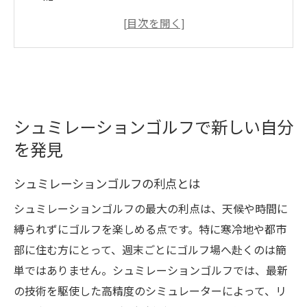
実際のコースを体験できるシミュレーショ
ンの魅力
ゴルフの新しい楽しみ方を探して
個々のレベルに合わせた練習法
シミュレーションゴルフで自己分析
シュミレーションゴルフで新しい自分
技術向上に最適なシュミレーションゴルフの活
を発見
用法
自分のスイングを客観的に分析する
シュミレーションゴルフの利点とは
スコアを改善するためのシミュレーション
シュミレーションゴルフの最大の利点は、天候や時間に
の利用
縛られずにゴルフを楽しめる点です。特に寒冷地や都市
精密機器でのデータ収集と分析
部に住む方にとって、週末ごとにゴルフ場へ赴くのは簡
フィードバックを生かした練習法
単ではありません。シュミレーションゴルフでは、最新
効率的な時間の使い方
の技術を駆使した高精度のシミュレーターによって、リ