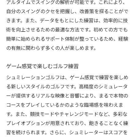
アルタイムでスイングの解析が可能です。これにより、
シミュレーターが提供する具体的な改善策
自分のスイングのクセを把握し、改善策を探ることがで
天候を気にせずに楽しむシュミレーションゴル
きます。また、データをもとにした練習は、効率的に技
フの魅力
術を向上させるための最適な方法です。初めての方でも
全天候型の快適さ
簡単に始められるサポート体制が整っているため、経験
室内でのゴルフの利点
の有無に関わらず多くの人が楽しめます。
天候に左右されない練習環境
年間を通じて楽しむ方法
ゲーム感覚で楽しむゴルフ練習
シミュレーションゴルフの持続可能な練習
シュミレーションゴルフは、ゲーム感覚で練習を楽しめ
家庭でも楽しめるゴルフ環境
る新しいスタイルのゴルフです。高精度のシミュレータ
初心者必見！シュミレーションゴルフでの上達
ーが提供するリアルな映像と音響により、まるで本物の
法
コースをプレイしているかのような臨場感を味わえま
す。また、競技モードやチャレンジモードなど、多彩な
初めての方にも安心のサポート体制
プレイオプションが用意されており、飽きることなく練
基本から学べるシミュレーションゴルフ
習を続けられます。さらに、シュミレーターはスコアを
初心者におすすめの練習メニュー