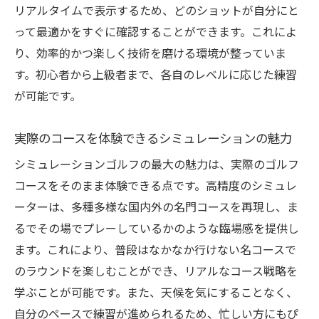
リアルタイムで表示するため、どのショットが自分にと
自信を持ってゴルフを始める方法
って最適かをすぐに確認することができます。これによ
初心者でも楽しめる練習法
り、効率的かつ楽しく技術を磨ける環境が整っていま
プロのフィードバックを活用する
す。初心者から上級者まで、各自のレベルに応じた練習
お手頃価格で最新のシュミレーションゴルフ体
が可能です。
験を
実際のコースを体験できるシミュレーションの魅力
コストパフォーマンスが良い理由
価格以上の価値を感じる瞬間
シミュレーションゴルフの最大の魅力は、実際のゴルフ
コースをそのまま体験できる点です。高精度のシミュレ
予算に合わせたプランの選択肢
ーターは、多種多様な国内外の名門コースを再現し、ま
特典満載のシュミレーションゴルフ体験
るでその場でプレーしているかのような臨場感を提供し
費用対効果の高いゴルフトレーニング
ます。これにより、普段はなかなか行けない名コースで
お得に楽しむゴルフの新しい形
のラウンドを楽しむことができ、リアルなコース戦略を
シュミレーションゴルフを活用した効果的なス
学ぶことが可能です。また、天候を気にすることなく、
イング改善
自分のペースで練習が進められるため、忙しい方にもぴ