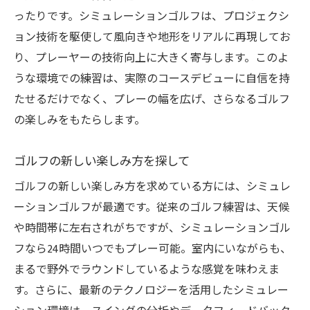
リアルタイムでのスイング解析
ったりです。シミュレーションゴルフは、プロジェクシ
専門家によるスイングチェック
ョン技術を駆使して風向きや地形をリアルに再現してお
データに基づく練習メニューの調整
り、プレーヤーの技術向上に大きく寄与します。このよ
うな環境での練習は、実際のコースデビューに自信を持
フォーム改善に向けた練習法
たせるだけでなく、プレーの幅を広げ、さらなるゴルフ
精密な技術向上を目指して
の楽しみをもたらします。
継続的なスイング改善の方法
快適なプレーを約束するシュミレーションゴル
ゴルフの新しい楽しみ方を探して
フ施設の特徴
ゴルフの新しい楽しみ方を求めている方には、シミュレ
最新テクノロジーの導入
ーションゴルフが最適です。従来のゴルフ練習は、天候
プライベート空間での集中練習
や時間帯に左右されがちですが、シミュレーションゴル
プレーヤーフレンドリーな施設設計
フなら24時間いつでもプレー可能。室内にいながらも、
利用者に優しいサポート体制
まるで野外でラウンドしているような感覚を味わえま
様々なニーズに応える充実した設備
す。さらに、最新のテクノロジーを活用したシミュレー