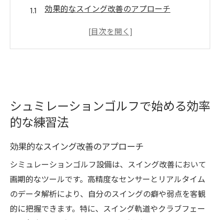
効果的なスイング改善のアプローチ
カスタマイズ可能なトレーニングプラン
デジタルデータを活用したパフォーマンス
向上
シュミレーションゴルフでのフィードバッ
クの重要性
シュミレーションゴルフで始める効率
実践に役立つ練習法の紹介
的な練習法
限られた時間で成果を出す方法
天候を気にせず楽しむシュミレーションゴルフ
効果的なスイング改善のアプローチ
の魅力
シミュレーションゴルフ設備は、スイング改善において
全天候型練習のメリット
画期的なツールです。高精度なセンサーとリアルタイム
季節や時間に縛られないゴルフの楽しみ方
のデータ解析により、自分のスイングの癖や弱点を客観
室内環境での快適なプレー体験
的に把握できます。特に、スイング軌道やクラブフェー