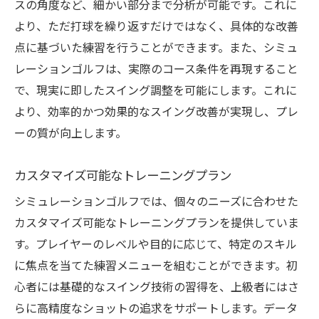
天気に左右されない練習の重要性
スの角度など、細かい部分まで分析が可能です。これに
ストレスフリーなゴルフ体験の実現
より、ただ打球を繰り返すだけではなく、具体的な改善
点に基づいた練習を行うことができます。また、シミュ
継続的な練習でのスキル向上
レーションゴルフは、実際のコース条件を再現すること
リアルなコース体験が可能なシュミレーション
で、現実に即したスイング調整を可能にします。これに
ゴルフとは
より、効率的かつ効果的なスイング改善が実現し、プレ
バーチャルゴルフコースの再現性
ーの質が向上します。
世界の名コースを自宅で体験
リアルなグリーンとラフの表現
カスタマイズ可能なトレーニングプラン
実際のコース戦略を学ぶ方法
シミュレーションゴルフでは、個々のニーズに合わせた
コース管理のデジタル化の利点
カスタマイズ可能なトレーニングプランを提供していま
挑戦的なホールでのスキルアップ
す。プレイヤーのレベルや目的に応じて、特定のスキル
初心者必見シュミレーションゴルフでスキルア
に焦点を当てた練習メニューを組むことができます。初
ップする方法
心者には基礎的なスイング技術の習得を、上級者にはさ
らに高精度なショットの追求をサポートします。データ
初心者向け基本スキルの習得