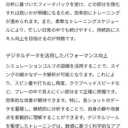
分析に基づいたフィードバックを受け、どの部分を強化
シュミレーターを活用した基礎トレーニン
すれば良いかが明確になるため、効率的にトレーニング
グ
が進められます。また、柔軟なトレーニングスケジュー
ゲーム感覚で楽しく学ぶゴルフ
ルにより、忙しい日常の中でも続けやすく、持続的にス
失敗を恐れずに繰り返し練習
キル向上を目指せるのが特徴です。
フィードバックがもたらす成長
プロに学ぶシュミレーショントレーニング
デジタルデータを活用したパフォーマンス向上
スイング分析が可能なシュミレーションゴルフ
シミュレーションゴルフの設備を活用することで、スイ
設備の実力
ングの細かなデータ解析が可能となります。これによ
精密なスイング解析技術
り、スピン量や打ち出し角度、クラブヘッドスピードな
リアルタイムでの結果フィードバック
ど、プレーの中で見えにくい部分まで正確に把握でき、
効率的な改善が期待できます。特に、各ショットのデー
個別指導に匹敵するデジタルアシスト
タを蓄積し、継続的に分析することで、自身の癖や改善
スイングデータを基にしたトレーニング計
点を客観的に理解することができます。デジタルツール
画
を駆使したトレーニングは、数値に基づく科学的なアプ