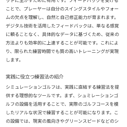
ットに生かすために有用です。フィードバックを受ける
環境の影響を受けない安心感
ことで、プレーヤーは自分のスイングスタイルやフォー
一年中快適に練習できる設備
ムの欠点を理解し、自然と自己修正能力が育まれます。
気候に左右されないスキル開発
デジタル技術を活用したフィードバックは、単なる感覚
に頼ることなく、具体的なデータに基づくため、従来の
持続的な練習環境の重要性
方法よりも効率的に上達することが可能です。これによ
シュミレーションゴルフ設備で新たなゴルフの
り、限られた練習時間でも質の高いトレーニングが実現
楽しみ方を発見
します。
新しいゴルフの楽しみ方の提案
家族や友人と楽しむシュミレーションゴル
実践に役立つ練習法の紹介
フ
シミュレーションゴルフは、実践に直結する練習法を提
コミュニティが広がるネットワークプレー
供する理想的なツールです。まず、シュミレーションゴ
日常の中の非日常体験
ルフの設備を活用することで、実際のゴルフコースを模
新しいゴルフの文化を創造する
したリアルな状況で練習することが可能になります。こ
多様なプレースタイルで楽しむ
の設備では、現実の風向きやグリーンスピードなどのシ