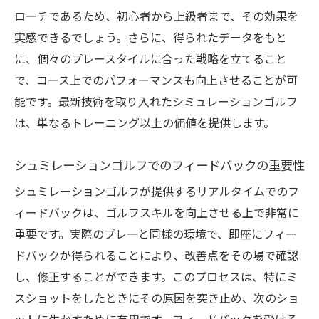
プロレベルの解析を自宅で体験
ローチであるため、初心者から上級者まで、その効果を
データに基づく確かな改善戦略
実感できるでしょう。さらに、得られたデータをもと
シュミレーションゴルフで時間を有効活用する
に、個々のプレースタイルに合った戦略を立てること
テクニック
で、コース上でのパフォーマンスも向上させることが可
短時間で効果を上げる練習法
能です。最新技術を取り入れたシミュレーションゴルフ
スケジュールに合わせた練習計画
は、単なるトレーニング以上の価値を提供します。
仕事帰りにも通いやすい設備
シュミレーションゴルフでのフィードバックの重要性
時間管理がもたらす練習効率化
シュミレーションゴルフが提供するリアルタイムでのフ
目的に応じた練習メニューの選定
ィードバックは、ゴルフスキルを向上させる上で非常に
日常に取り入れやすいゴルフ時間
重要です。実際のプレーと同様の環境で、即座にフィー
全天候型のゴルフ練習シュミレーションゴルフ
ドバックが得られることにより、改善点をその場で確認
の利点
し、修正することができます。このプロセスは、特にミ
雨の日でも練習が可能な理由
スショットをしたときにその原因を突き止め、次のショ
シーズンオフでもスキルを保つ方法