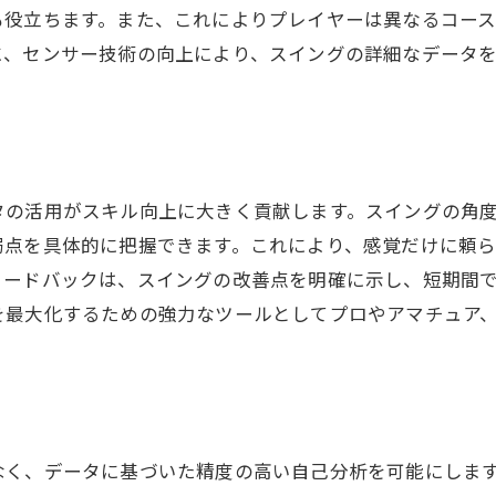
データがもたらす長期的なスキル向上
も役立ちます。また、これによりプレイヤーは異なるコー
ルと仮想の融合シミュレーションゴルフでスイングをどう
に、センサー技術の向上により、スイングの詳細なデータ
バーチャルコースでの実践的な練習
リアルなショット環境がもたらす集中力
クロスフィードバックでのスイング調整
仮想ラウンドによる実戦感覚の向上
タの活用がスキル向上に大きく貢献します。スイングの角
自宅でのトレーニングの可能性
弱点を具体的に把握できます。これにより、感覚だけに頼
ィードバックは、スイングの改善点を明確に示し、短期間
リアルタイムのアドバイスでスキルアップ
を最大化するための強力なツールとしてプロやアマチュア
ミレーションゴルフの利点感覚を超えた具体的なスキル向
感覚とデータの違いを知る
具体的な目標設定とその達成法
スイングの微調整を繰り返す重要性
なく、データに基づいた精度の高い自己分析を可能にしま
コーチングとデータの活用方法