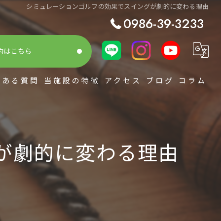
シミュレーションゴルフの効果でスイングが劇的に変わる理由
0986-39-3233
約はこちら
くある質問
当施設の特徴
アクセス
ブログ
コラム
シミュレーション
スコアアップ
が劇的に変わる理由
初心者
整体
レッスン