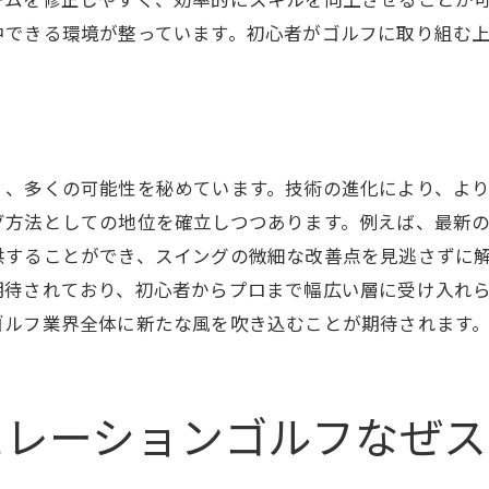
ームを修正しやすく、効率的にスキルを向上させることが
トレンドを捉えた練習方法
中できる環境が整っています。初心者がゴルフに取り組む
持続可能なスキルアップのために
シミュレーションが変えるゴルフの常識
的データがもたらすシュミレーションゴルフでの上達の実
データによる自信の獲得方法
く、多くの可能性を秘めています。技術の進化により、よ
間違いやすい点を修正する方法
方法としての地位を確立しつつあります。例えば、最新の
データが示す成長曲線の見方
供することができ、スイングの微細な改善点を見逃さずに
期待されており、初心者からプロまで幅広い層に受け入れ
スイング改善のための具体策
ゴルフ業界全体に新たな風を吹き込むことが期待されます
日常に取り入れる計画的トレーニング
成果を確認するための自己分析
ュレーションゴルフの効果を体感しようスコアが変わる理
ュレーションゴルフなぜス
実際に効果を感じた体験談
スコア改善のためのデータ活用術