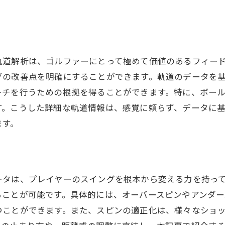
スイングの変化を実感するまで
成功体験の積み重ねがもたらす自信
新たなチャレンジへのステップ
軌道解析は、ゴルファーにとって極めて価値のあるフィー
シミュレーションゴルフが人生を豊かにする理由
グの改善点を明確にすることができます。軌道のデータを
ーチを行うための根拠を得ることができます。特に、ボー
す。こうした詳細な軌道情報は、感覚に頼らず、データに
ます。
ータは、プレイヤーのスイングを根本から変える力を持っ
ることが可能です。具体的には、オーバースピンやアンダー
つことができます。また、スピンの適正化は、様々なショ