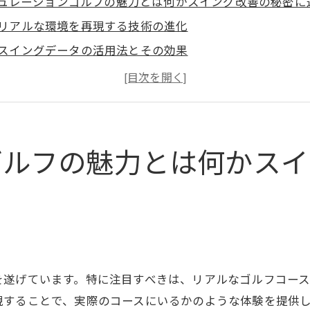
ュレーションゴルフの魅力とは何かスイング改善の秘密に
リアルな環境を再現する技術の進化
スイングデータの活用法とその効果
感覚を超える精度での自己分析
プロのコーチも注目するトレーニング
初心者でも安心して取り組める理由
シミュレーションゴルフの未来展望
ゴルフの魅力とは何かスイ
タで見るシミュレーションゴルフなぜスコアアップに効果
ショットの軌道解析がもたらす効果
スピンデータがスイングを変える
スコア改善のための具体的なフィードバック
データに基づく目標設定と達成法
を遂げています。特に注目すべきは、リアルなゴルフコー
初心者から上級者までの活用例
現することで、実際のコースにいるかのような体験を提供