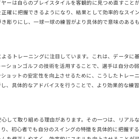
イヤーは自らのプレイスタイルを客観的に見つめ直すこと
自己流を見直すポイント
を正確に把握できるようになり、結果として効率的なスイ
感覚のズレを修正する科学的アプローチ
浮き彫りにし、一球一球の練習がより具体的で意味のある
ングのズレを修正するシュミレーションゴルフの実力
スイングビデオ解析の活用法
データを基にしたフィードバックの重要性
によるトレーニングに注目しています。これは、データに
自分の弱点を知るための手法
レーションゴルフの技術を活用することで、選手は自分の
フィジカルとメンタルのバランス調整
やショットの安定性を向上させるために、こうしたトレー
長所を伸ばすためのトレーニング
析し、具体的なアドバイスを行うことで、より効果的な練
効果的なスイング改善プログラム
ミレーションゴルフでの練習がもたらす未来のゴルフの可
AI技術が導く新たな可能性
安心して取り組める理由があります。その一つは、リアル
デジタルデータがもたらす発見
より、初心者でも自分のスイングの特徴を具体的に把握す
未来のゴルファーに必要なスキルとは