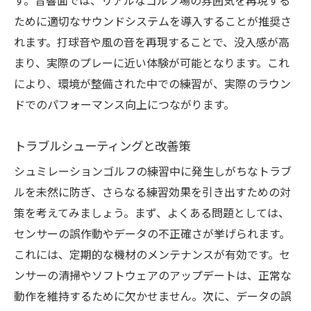
す。音響面では、リアルなゴルフ場の雰囲気を再現する
実際のコースで試すシュミレーション技術
ために適切なサウンドシステムを導入することが推奨さ
シチュエーション別練習メニューの作成
れます。打球音や風の音を再現することで、没入感が高
まり、実際のプレーに近い体験が可能となります。これ
スキル強化のためのフィードバック活用法
により、環境が整備された中での練習が、実際のラウン
スイングの精度を高めるシュミレーションゴル
ドでのパフォーマンス向上につながります。
フの活用術
精密なスイングデータの活用
トラブルシューティングと改善策
ビジュアルフィードバックによる改善策
シュミレーションゴルフの練習中に発生しがちなトラブ
シュミレーションを用いた精度向上法
ルを未然に防ぎ、さらなる練習効果を引き出すための対
高精度センサーによる動作解析
策を考えてみましょう。まず、よくある問題としては、
より正確なスイングを目指すトレーニング
センサーの誤作動やデータの不正確さが挙げられます。
シュミレーションで克服するスイングの課
これには、定期的な機材のメンテナンスが有効です。セ
題
ンサーの清掃やソフトウェアのアップデートは、正常な
動作を維持するために欠かせません。次に、データの誤