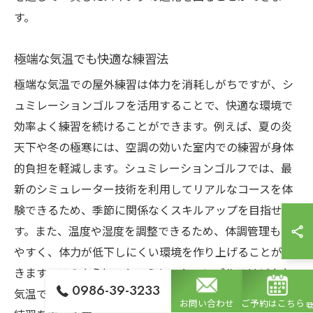
す。
極端な気温でも快適な練習法
極端な気温での屋外練習は体力を消耗しがちですが、シ
ュミレーションゴルフを活用することで、快適な環境で
効率よく練習を続けることができます。例えば、夏の炎
天下や冬の極寒には、空調の効いた室内での練習が身体
的負担を軽減します。シュミレーションゴルフでは、最
新のシミュレーター技術を利用してリアルなコースを体
験できるため、季節に関係なくスキルアップを目指せま
す。また、温度や湿度を調整できるため、体調管理もし
やすく、体力が低下しにくい環境を作り上げることがで
きます。このように、シュミレーションゴルフはどんな
0986-39-3233
気温でもプレイヤーに最適な練習環境を提供し、日々の
お問い合わせ
ご予約はこちら