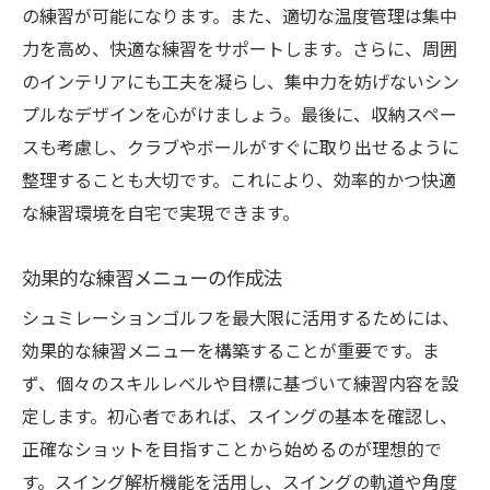
の練習が可能になります。また、適切な温度管理は集中
リアルタイムフィードバックによる改善
力を高め、快適な練習をサポートします。さらに、周囲
反復練習の重要性と効果測定
のインテリアにも工夫を凝らし、集中力を妨げないシン
自宅でのスイング練習のベストプラクティ
プルなデザインを心がけましょう。最後に、収納スペー
ス
スも考慮し、クラブやボールがすぐに取り出せるように
スイングのフォーム修正法
整理することも大切です。これにより、効率的かつ快適
シュミレーションによるスイング習得例
な練習環境を自宅で実現できます。
天候に左右されないシュミレーションゴルフの
メリット
効果的な練習メニューの作成法
雨天時の練習を可能にする環境作り
シュミレーションゴルフを最大限に活用するためには、
四季を問わず楽しめるゴルフ
効果的な練習メニューを構築することが重要です。ま
ず、個々のスキルレベルや目標に基づいて練習内容を設
極端な気温でも快適な練習法
定します。初心者であれば、スイングの基本を確認し、
インドアゴルフの意外な利点
正確なショットを目指すことから始めるのが理想的で
天候を気にせずプレーする心理的効果
す。スイング解析機能を活用し、スイングの軌道や角度