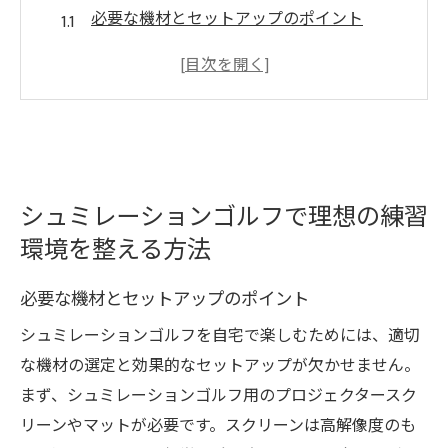
必要な機材とセットアップのポイント
自宅で作る本格的なゴルフ練習スペース
効果的な練習メニューの作成法
環境光や音響の最適化方法
トラブルシューティングと改善策
シュミレーションゴルフの最新技術導入
シュミレーションゴルフで理想の練習
多忙な現代人に最適なシュミレーションゴルフ
環境を整える方法
の魅力
時間効率と場所の自由度
必要な機材とセットアップのポイント
ストレス解消とリフレッシュ
シュミレーションゴルフを自宅で楽しむためには、適切
家族や友人と楽しむ新しいゴルフエクスペ
な機材の選定と効果的なセットアップが欠かせません。
リエンス
まず、シュミレーションゴルフ用のプロジェクタースク
短時間での成果を上げるトレーニング法
リーンやマットが必要です。スクリーンは高解像度のも