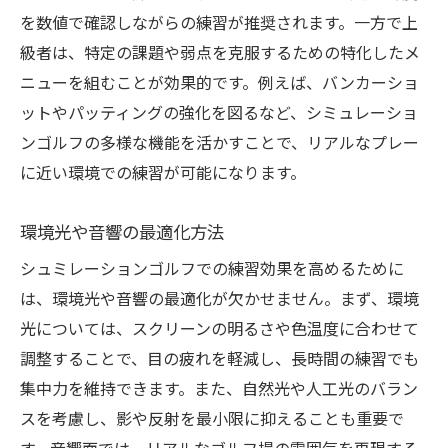
天候不良時の練習効果を高める方法
を数値で確認しながらの練習が推奨されます。一方で上
シュミレーションゴルフで効率よく上達するた
級者は、特定の課題や弱点を克服するための特化したメ
めのポイント
ニューを組むことが効果的です。例えば、バンカーショ
目標設定と進捗管理法
ットやパッティングの強化を図るなど、シミュレーショ
フィードバックを活かした練習改善
ンゴルフの多様な機能を活かすことで、リアルなプレー
タイムマネジメントの工夫
に近い環境での練習が可能になります。
効率的な練習プログラムの構築
環境光や音響の最適化方法
モチベーションを維持する方法
シュミレーションゴルフでの練習効果を高めるために
進化し続けるゴルフスキルの秘訣
は、環境光や音響の最適化が欠かせません。まず、環境
シュミレーションゴルフを活用した実践的なス
光については、スクリーンの明るさや色温度に合わせて
キル強化法
調整することで、目の疲れを軽減し、長時間の練習でも
実戦を意識したシミュレーション練習
集中力を維持できます。また、自然光や人工光のバラン
効果的なプレーストラテジーの構築法
スを考慮し、影や反射を最小限に抑えることも重要で
戦略的な練習で差をつける