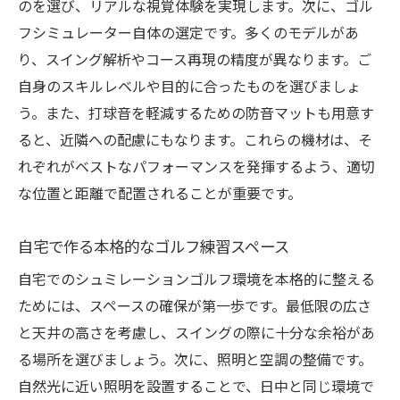
パーソナライズされたフィードバックの重
のを選び、リアルな視覚体験を実現します。次に、ゴル
要性
フシミュレーター自体の選定です。多くのモデルがあ
り、スイング解析やコース再現の精度が異なります。ご
日常生活でのゴルフ技術向上法
自身のスキルレベルや目的に合ったものを選びましょ
初心者から上級者まで対応のシュミレーション
う。また、打球音を軽減するための防音マットも用意す
ゴルフトレーニング
ると、近隣への配慮にもなります。これらの機材は、そ
レベル別トレーニングプランの立案
れぞれがベストなパフォーマンスを発揮するよう、適切
基礎技術の体系的な習得法
な位置と距離で配置されることが重要です。
上級者向けの応用ショット練習
進捗を追跡する方法とツール
自宅で作る本格的なゴルフ練習スペース
効率的な練習のためのメンタル準備
自宅でのシュミレーションゴルフ環境を本格的に整える
継続的なスキルアップの促進方法
ためには、スペースの確保が第一歩です。最低限の広さ
シュミレーションゴルフで実現する効率的なス
と天井の高さを考慮し、スイングの際に十分な余裕があ
イング練習
る場所を選びましょう。次に、照明と空調の整備です。
自然光に近い照明を設置することで、日中と同じ環境で
スイング解析技術の活用法