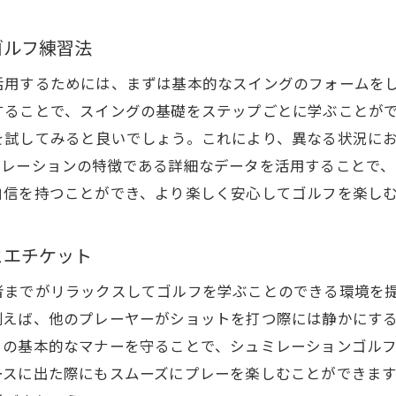
スイング安定性をデータから検証する方法
シュミレーションゴルフで技術を向上させるためのポイ
ゴルフ練習法
ルフの魅力を体感するためのシミュレーション活用術
活用するためには、まずは基本的なスイングのフォームを
シュミレーションゴルフでリアルなコース体験を楽しむ
することで、スイングの基礎をステップごとに学ぶことが
を試してみると良いでしょう。これにより、異なる状況に
シミュレーションでのゲーム感覚を活かした練習法
ミレーションの特徴である詳細なデータを活用することで、
ゴルフの戦略をシミュレーションで学ぶ
自信を持つことができ、より楽しく安心してゴルフを楽し
様々なコース条件を再現したシミュレーションの活用法
シミュレーションで実感するゴルフの奥深さ
とエチケット
ゴルフの魅力を体感するためのシミュレーション活用ポ
者までがリラックスしてゴルフを学ぶことのできる環境を
ッドスピードをシュミレーションゴルフでチェックする
例えば、他のプレーヤーがショットを打つ際には静かにす
ヘッドスピードの重要性とその測定方法
らの基本的なマナーを守ることで、シュミレーションゴル
シュミレーションでのヘッドスピード向上法
ースに出た際にもスムーズにプレーを楽しむことができま
データを活用したヘッドスピード改善のポイント