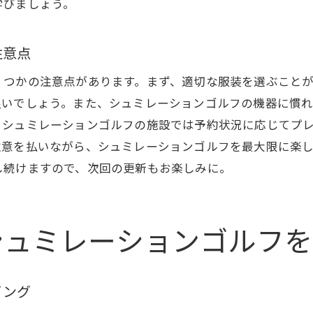
学びましょう。
シュミレーションゴルフで正確にヘッドスピードを測定
ヘッドスピードを上げるための効果的なトレーニング
注意点
シュミレーションを通じたヘッドスピード向上の実践例
くつかの注意点があります。まず、適切な服装を選ぶこと
しみやすい環境でのシュミレーションゴルフのメリット
良いでしょう。また、シュミレーションゴルフの機器に慣
初心者にも優しいシュミレーションゴルフの環境
、シュミレーションゴルフの施設では予約状況に応じてプ
シュミレーションゴルフが提供するリラックス空間
注意を払いながら、シュミレーションゴルフを最大限に楽
シュミレーションゴルフで得られる精神的余裕
し続けますので、次回の更新もお楽しみに。
親しみやすい環境が技術向上に与える影響
家族や友人と楽しむシュミレーションゴルフの魅力
シュミレーションゴルフを
安心してプレーできるシュミレーションのメリット
ュミレーションゴルフで実現する着実な技術改善
着実な技術向上を目指すためのシュミレーション活用法
イング
シュミレーションで技術を段階的に向上させる方法