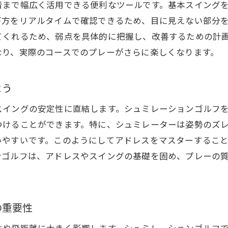
者まで幅広く活用できる便利なツールです。基本スイング
計画的なシュミレーション練習で技術を磨く
び方をリアルタイムで確認できるため、目に見えない部分
シュミレーションゴルフを通じたスキルアップの実例
てくれるため、弱点を具体的に把握し、改善するための計
技術改善に必要なシュミレーションデータ活用法
なり、実際のコースでのプレーがさらに楽しくなります。
目標を達成するためのシュミレーションゴルフ戦略
よう
スイングの安定性に直結します。シュミレーションゴルフ
つけることができます。特に、シュミレーターは姿勢のズ
いやすいです。このようにしてアドレスをマスターするこ
ンゴルフは、アドレスやスイングの基礎を固め、プレーの
の重要性