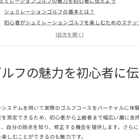
ュミレーションゴルフの魅力を初心者に伝えよう
シュミレーションゴルフの基本とは？
初心者がシュミレーションゴルフを楽しむためのステッ
シュミレーションゴルフの利点とその効果
初心者におすすめのシュミレーションゴルフ練習法
シュミレーションゴルフで学ぶマナーとエチケット
シュミレーションゴルフを始める際の注意点
ゴルフの魅力を初心者に伝
本動作の確認でシュミレーションゴルフを活用する
シュミレーションゴルフで学ぶ基本スイング
正確なアドレスの取り方をマスターしよう
ーシステムを用いて実際のゴルフコースをバーチャルに体
シュミレーションゴルフでの体重移動の重要性
度を測定できるため、初心者から上級者まで幅広い層に支
ボールの打ち出し角度を正確に理解する方法
り、自分の弱点を知り、修正する機会を提供します。さら
シュミレーションで体験するショットの正確性
を楽しむことができるのも魅力です。