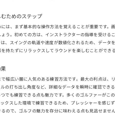
基本動作を磨くためのシュミレーションゴルフ活用法
ち着いた環境でスイングの安定性を高める方法
しむためのステップ
静かな環境でのシュミレーションゴルフのメリット
めには、まず基本的な操作方法を覚えることが重要です。
シュミレーションゴルフでスイングを安定させる技術
しょう。初めての方は、インストラクターの指導を受ける
メンタルを鍛えるためのシュミレーション活用法
では、スイングの軌道や速度が数値化されるため、データ
スイングの安定性を向上させるための練習法
感を持たずにリラックスしてラウンドを楽しむことができ
落ち着いた環境が技術向上に与える影響
シュミレーションゴルフを活用したメンタル強化
効果
イングデータから見える技術向上のヒント
まで幅広い層に人気のある練習方法です。最大の利点は、
データ解析でスイングの弱点を発見する
ールの打ち出し角度など、詳細なデータを瞬時に確認でき
シュミレーションゴルフで得られる重要なデータとは
いつでも練習できる点も魅力です。多くのゴルファーがこ
スイングスピードと打ち出し角度の関係を理解する
ラックスした環境で練習できるため、プレッシャーを感じ
技術向上に役立つシュミレーションデータの活用法
きるので、ゴルフの魅力を存分に味わえる点も見逃せませ