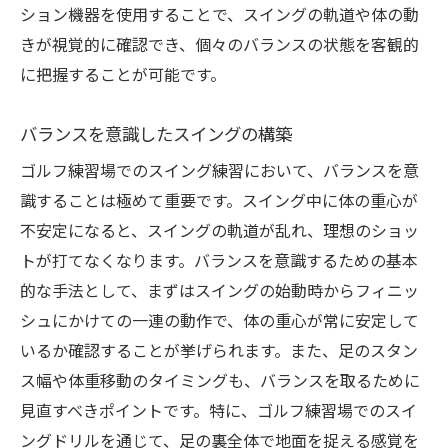
ション機器を使用することで、スイングの軌道や体の動
初心者から上級者までのバランスの重要性
きが視覚的に確認でき、個々のバランスの状態を客観的
バランスがもたらす怪我の予防
に把握することが可能です。
効率的な練習時間の活用
ゴルフ練習場の環境を最大限に活用する
バランスを意識したスイングの構築
ゴルフ練習場でのバランス練習によるスイング
ゴルフ練習場でのスイング練習において、バランスを意
精度の向上法
識することは極めて重要です。スイング中に体の重心が
精度の高いショットを生むバランスの役割
不安定になると、スイングの軌道が乱れ、理想のショッ
バランスが与えるスイングの一貫性
トが打てなくなります。バランスを意識するための基本
的な手法として、まずはスイングの始動時からフィニッ
トレーニングでのポイントに注目
シュにかけての一連の動作で、体の重心が常に安定して
フォーム修正でスイング精度を高める
いるか確認することが挙げられます。また、足のスタン
実践に活かせるバランス技術
ス幅や体重移動のタイミングも、バランスを取るために
スイング精度向上のためのバランス維持
見直すべきポイントです。特に、ゴルフ練習場でのスイ
実戦でも役立つゴルフ練習場でのバランス訓練
ングドリルを通じて、足の裏全体で地面を捉える感覚を