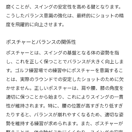
の効果
磨くことが、スイングの安定性を高める鍵となります。
バランス訓練がもたらす実践力
こうしたバランス意識の強化は、最終的にショットの精
試合での安定感を生むバランス
度を飛躍的に向上させます。
メンタルタフネスの向上も期待できる
ポスチャーとバランスの関係性
緊張時のバランス維持法
ポスチャーとは、スイングの基盤となる体の姿勢を指
バランス訓練によるスコア安定化
し、これを正しく保つことでバランスが大きく向上しま
実戦での自信を高める練習法
す。ゴルフ練習場での練習中にポスチャーを意識するこ
ゴルフ練習場でのバランス練習のメリットと方
とは、実際のラウンドでの安定したショットのために欠
法を徹底解析
かせません。正しいポスチャーは、肩や腰、膝の角度を
バランス練習の多様なメリット
適切に保つことから始まり、これによりスイングの一貫
具体的な練習方法の紹介
性が維持されます。特に、腰の位置が高すぎたり低すぎ
バランス向上による持久力の増加
たりすると、バランスが崩れやすくなるため、適切な姿
初心者にも取り組みやすい練習法
勢を維持する練習が求められます。また、ポスチャーが