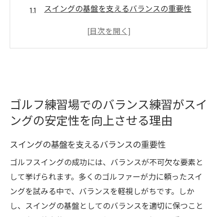
スイングの基盤を支えるバランスの重要性
練習場でのバランスチェック法
バランスを意識したスイングの構築
ポスチャーとバランスの関係性
実践でのバランスの維持方法
柔軟性とバランスの相乗効果
ゴルフ練習場でのバランス練習がスイ
バランス練習がゴルフスコアに与える劇的な影
ングの安定性を向上させる理由
響とは？
スコア改善に繋がるバランス練習の効果
スイングの基盤を支えるバランスの重要性
安定したショットへの近道
ゴルフスイングの成功には、バランスが不可欠な要素と
スイングの一貫性向上の秘訣
して挙げられます。多くのゴルファーが力に頼ったスイ
バランス練習でメンタルも強化
ングを試みる中で、バランスを軽視しがちです。しか
バランスがもたらす自信の向上
し、スイングの基盤としてのバランスを適切に保つこと