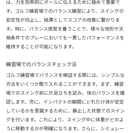
は、力を効率的にボールに伝えるために極めて重要で
バランス改善による疲労軽減
す。ゴルフ練習場でのバランス練習により、スイングの
ゴルフ練習場でのトレーニングでバランスを意
安定性が向上し、結果としてスコアの改善に繋がりま
識する方法
す。特に、バランス感覚を養うことで、様々な地形や天
基本的なバランストレーニングのステップ
候条件でのプレーにおいても一貫したパフォーマンスを
練習場での器具を活用したバランス練習
維持することが可能になります。
バランスボードを使った効果的なトレーニ
ング
練習場でのバランスチェック法
鏡を使った自己チェック方法
ゴルフ練習場でバランスを検証する際には、シンプルな
プロの指導を受けたバランス感覚の強化
方法をいくつか取り入れることができます。まず、練習
バランストレーニングと筋力強化の連携
場でのスイング前に片足立ちを試み、体のバランスを確
なぜゴルフ練習場でのバランス練習が重要なの
認します。次に、インパクトの瞬間にどれだけ体が安定
かを解説
しているかを意識するために、静止した状態でのスイン
グを行います。これにより、スイング中に体重がどのよ
安定したスイングに不可欠な要素
うに移動するかが明確になります。さらに、シミュレー
ゴルフ特有のバランス要求について