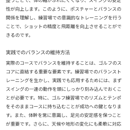
プロゴルファーに学ぶバランス技術
整うことで、体の軸がぶれにくくなり、スイングの安定
性が向上します。このように、ポスチャーとバランスの
バランス練習に適した器具とその活用法
関係を理解し、練習場での意識的なトレーニングを行う
バランスを重視したゴルフ練習場でのトレーニ
ことで、ショットの精度と飛距離を向上させることがで
ングがあなたのゴルフを変える
きるのです。
トレーニングで変わるゴルフスタイル
スコアアップに必要なバランス要素
実践でのバランスの維持方法
バランス改善による技術向上
実際のコースでバランスを維持することは、ゴルフのス
成功例から学ぶバランスの効果
コアに直結する重要な要素です。練習場でのバランスト
ゴルフ生活の質を高めるバランス訓練
レーニングを生かし、実践でも応用するためには、まず
個々のプレースタイルに合ったバランス法
スイングの一連の動作を頭にしっかり刻み込んでおくこ
とが必要です。特に、ゴルフ練習場でのリズムとテンポ
をそのままコースに持ち込むことが成功への鍵となりま
す。また、体幹を常に意識し、足元の安定感を保つこと
が重要です。さらに、天候や地形の変化にも柔軟に対応