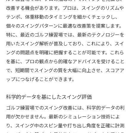
データを活用したパフォーマンス向上法
改善する機会があります。プロは、スイングのリズムや
テンポ、体重移動のタイミングを細かくチェックし、
統計を基にした個別練習のアプローチ
個々のスイングパターンに最適な改善策を提案します。
成果を数値化することによるモチベーショ
特に、最近のゴルフ練習場では、最新のテクノロジーを
ン向上
用いたスイング解析が普及しており、これにより、スイ
ゴルフ練習場でのワンポイントレッスンが楽し
ングの問題点を明確に把握することが可能です。これら
さを倍増
を基に、プロの観点から的確なアドバイスを受けること
新しいスキルを身につける喜び
で、短期間でスイングの質を大幅に向上させ、スコアア
楽しみながら技術を磨く方法
ップにつなげることができます。
レッスンを通じたゴルフの楽しさの再発見
上達の喜びを感じるための工夫
科学的データを基にしたスイング評価
仲間と楽しむレッスンの魅力
ゴルフ練習場でのスイング改善には、科学的データの利
楽しみながら学ぶことの重要性
用が欠かせません。最新のシミュレーション技術によ
り、スイング中のスピン量や打ち出し角度を正確に計測