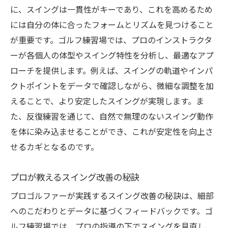
スキルアップを実感するための工夫
に、スイングは一貫性がキーであり、これを高めるため
科学的アプローチでゴルフ練習場がもたらす技
には自分の体に合ったフォームとリズムを見つけること
術向上
が重要です。ゴルフ練習場では、プロのインストラクタ
データ分析による技術向上の具体例
ーが各個人の体型やスイング特性を分析し、最適なアプ
科学的根拠に基づく練習の効果
ローチを提供します。例えば、スイングの軌道やインパ
クトポイントをデータで確認しながら、微細な調整を加
理論と実践を融合したトレーニング
えることで、より安定したスイングが実現します。ま
科学的視点からみたスイング改善の道筋
た、反復練習を通じて、自然で無理のないスイング動作
データ駆動型のトレーニング方法
を体に染み込ませることができ、これが安定性を向上さ
科学的知識を活用した実践的アドバイス
せるカギとなるのです。
ゴルフ練習場でのデータ駆動型トレーニングの
効果
プロが教えるスイング改善の秘訣
データ分析がもたらす練習の変革
プロゴルファーが実践するスイング改善の秘訣は、細部
スイングデータから見える改善ポイント
へのこだわりとデータに基づくフィードバックです。ゴ
数字で見るトレーニングの成果
ルフ練習場では、プロの指導の下でスイングを見直し、