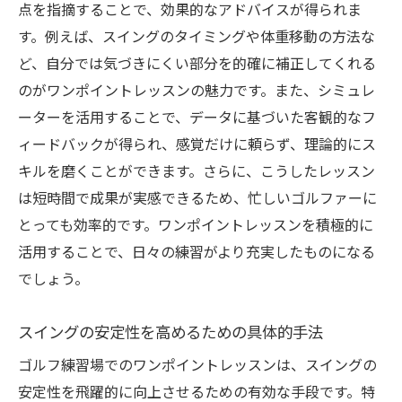
点を指摘することで、効果的なアドバイスが得られま
シミュレーション技術の進化
す。例えば、スイングのタイミングや体重移動の方法な
最新テクノロジーを活用したスイング分析
ど、自分では気づきにくい部分を的確に補正してくれる
デジタルデータによる練習の最適化
のがワンポイントレッスンの魅力です。また、シミュレ
テクノロジーがもたらす練習の革命
ーターを活用することで、データに基づいた客観的なフ
実績を基にしたテクノロジーの導入事例
ィードバックが得られ、感覚だけに頼らず、理論的にス
未来を見据えたゴルフテクノロジーの展望
キルを磨くことができます。さらに、こうしたレッスン
個々のスキルに応じたゴルフ練習場でのレッス
は短時間で成果が実感できるため、忙しいゴルファーに
ンの魅力
とっても効率的です。ワンポイントレッスンを積極的に
活用することで、日々の練習がより充実したものになる
パーソナライズされた練習メニューの作成
でしょう。
個別指導で得られるスキル向上の秘訣
レベル別に応じた効果的なトレーニング
スイングの安定性を高めるための具体的手法
個人の進捗に基づくフィードバック
ゴルフ練習場でのワンポイントレッスンは、スイングの
自分に合った練習スタイルの発見
安定性を飛躍的に向上させるための有効な手段です。特