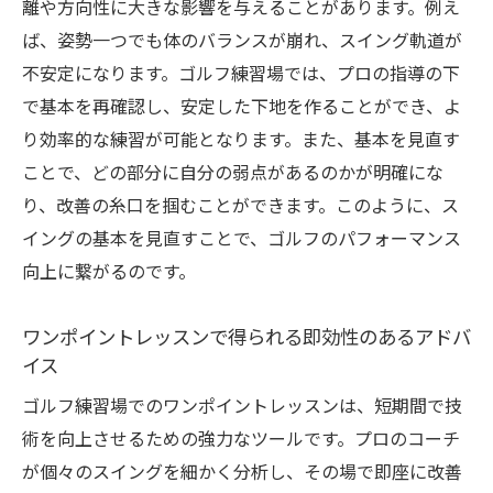
離や方向性に大きな影響を与えることがあります。例え
モチベーションを高める目標設定
ば、姿勢一つでも体のバランスが崩れ、スイング軌道が
プロの経験から学ぶ心構え
不安定になります。ゴルフ練習場では、プロの指導の下
で基本を再確認し、安定した下地を作ることができ、よ
専門ツールを用いたトレーニング方法
り効率的な練習が可能となります。また、基本を見直す
驚きの効果！ゴルフ練習場での短時間レッスン
ことで、どの部分に自分の弱点があるのかが明確にな
の秘密
り、改善の糸口を掴むことができます。このように、ス
短時間で成果を出すためのポイント
イングの基本を見直すことで、ゴルフのパフォーマンス
集中力を高めるレッスンのコツ
向上に繋がるのです。
スキルアップのための時間管理術
限られた時間での効率的な練習法
ワンポイントレッスンで得られる即効性のあるアドバ
イス
スピーディーに結果を出すための戦略
短時間での練習を最大限に活用する方法
ゴルフ練習場でのワンポイントレッスンは、短期間で技
術を向上させるための強力なツールです。プロのコーチ
ゴルフ練習場の最新テクノロジーでスイングが
が個々のスイングを細かく分析し、その場で即座に改善
変わる