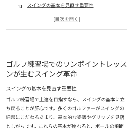
スイングの基本を見直す重要性
ワンポイントレッスンで得られる即効性の
あるアドバイス
スイングの安定性を高めるための具体的手
法
プロが教えるスイング改善の秘訣
ゴルフ練習場でのワンポイントレッス
科学的データを基にしたスイング評価
ンが生むスイング革命
スイングのミスを未然に防ぐ方法
専門的指導がもたらすゴルフ練習場の新しいチ
スイングの基本を見直す重要性
ャレンジ
ゴルフ練習場で上達を目指すなら、スイングの基本に立
個々に合わせた指導方法の利点
ち戻ることが肝心です。多くのゴルファーがスイングの
プロの指導の下で挑む新しいスキル
細部にこだわるあまり、基本的な姿勢やグリップを見落
フィードバックを活用した効率的なトレー
としがちです。これらの基本が崩れると、ボールの飛距
ニング