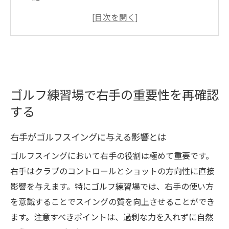
右手の力加減を見極めるコツ
プロが教える右手の重要性
右手の動きが正確さに与える役割
ゴルフ練習場で実践する右手の確認ポイン
ト
ゴルフ練習場で右手の重要性を再確認
右手の役割を理解してショットの正確さを向上
する
させる
右手でショットの精度を上げる方法
右手がゴルフスイングに与える影響とは
右手を使った一貫性のあるスイング
ゴルフスイングにおいて右手の役割は極めて重要です。
ショットの正確性を高める右手の位置
右手はクラブのコントロールとショットの方向性に直接
右手の動きを意識した練習法
影響を与えます。特にゴルフ練習場では、右手の使い方
右手の役割を強化して精度向上
を意識することでスイングの質を向上させることができ
ます。注意すべきポイントは、過剰な力を入れずに自然
右手を活かしたスイング改善のポイント