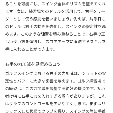
初心者におすすめの右手トレーニング
ることを可能にし、スイング全体のリズムを整えてくれ
右手の基礎を固めるための練習ポイント
ます。次に、練習場でのドリルを活用して、右手をリー
上級者向け右手の高度なテクニックを探求する
ダーとして使う感覚を養いましょう。例えば、片手打ち
上級者に必要な右手の高度テクニック
のドリルは右手の動きを強化し、スイングの安定性を高
めます。このような練習を積み重ねることで、右手の正
右手を駆使したスイングの洗練
しい使い方を体得し、スコアアップに直結するスキルを
上級者が磨くべき右手の技術
手に入れることができます。
高度な右手の使い方で差をつける
右手の動きを極めるための練習法
右手の力加減を見極めるコツ
プロが教える右手の高度テクニック
ゴルフスイングにおける右手の力加減は、ショットの安
右手の使い方でスイングに一貫性を持たせる方
定性とパワーに大きな影響を与えます。ゴルフ練習場で
法
の練習は、この力加減を調整する絶好の機会です。初心
一貫性を高める右手の使い方
者は特に右手に力を入れすぎる傾向がありますが、これ
右手でスイングの安定感を向上
はクラブのコントロールを失いやすくします。まずはリ
スイングに一貫性を持たせる右手の役割
ラックスした状態でクラブを握り、スイングの際に手首