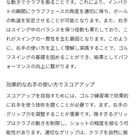
な動きでクラブを振ることです。これにより、インパク
ゴルフ練習場での右手の動きを科学的に解析す
トの瞬間にクラブフェースの角度を適切に保ち、ボール
る
の軌道を安定させることが可能となります。また、右手
右手の動きを科学的に分析する重要性
はスイング中のバランスを保つ役割も果たしており、こ
データを用いた右手の動きの改善
れがスイングの一貫性を生む要因となります。このよう
科学的視点から見る右手の動作
に、右手の使い方を正しく理解し実践することで、ゴル
シミュレーションで右手の動きを確認
フスイングの基礎を固めることができ、結果としてパフ
右手の動きを科学的に解析する方法
ォーマンスの向上に繋がります。
科学的データに基づく右手の改善策
効果的な右手の使い方でスコアアップ
初心者でも取り入れやすい右手の基本練習方法
スコアアップを目指すためには、ゴルフ練習場で効果的
初心者向けの右手の基本動作
に右手を使う技術を磨くことが必要です。まず、右手の
右手の基本を学ぶ練習法
グリップ力を調整することが重要です。強すぎるグリッ
初心者が知っておくべき右手の使い方
プはクラブの動きを制限し、ショットの精度を損なう可
右手の動きを習得する簡単なステップ
能性があります。適切なグリップは、クラブを自然に振