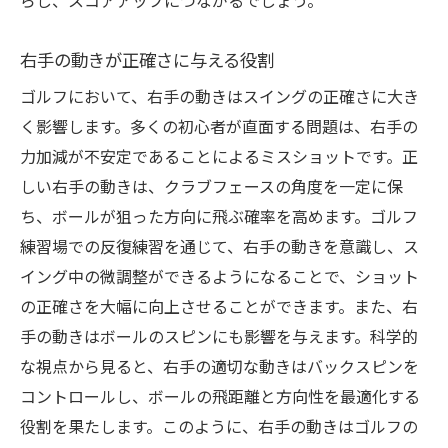
らし、スコアアップにつながるでしょう。
右手の使い方がショットに与える影響を検証す
る
右手の動きが正確さに与える役割
右手の動きがショットに与える影響を分析
ゴルフにおいて、右手の動きはスイングの正確さに大き
ショットへの影響を確認する右手の動作
く影響します。多くの初心者が直面する問題は、右手の
右手がショットに及ぼす効果を検証
力加減が不安定であることによるミスショットです。正
効果的な右手の使い方でショットを改善
しい右手の動きは、クラブフェースの角度を一定に保
右手の使い方がショットに与える変化を探
ち、ボールが狙った方向に飛ぶ確率を高めます。ゴルフ
る
練習場での反復練習を通じて、右手の動きを意識し、ス
ショットの向上に繋がる右手の影響を確認
イング中の微調整ができるようになることで、ショット
の正確さを大幅に向上させることができます。また、右
手の動きはボールのスピンにも影響を与えます。科学的
な視点から見ると、右手の適切な動きはバックスピンを
コントロールし、ボールの飛距離と方向性を最適化する
役割を果たします。このように、右手の動きはゴルフの