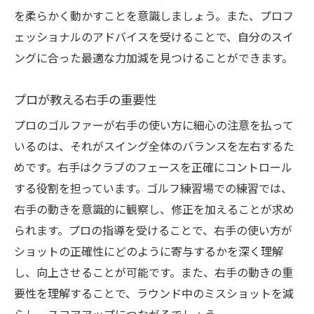
を柔らかく動かすことを意識しましょう。また、プロフ
右手を意識したスイングの一貫性強化
ェッショナルのアドバイスを受けることで、自分のスイ
一貫したスイングを実現する右手のテクニ
ングに合った最適な力加減を見つけることができます。
ック
右手の使い方でスイングのズレを防ぐ
プロが教える右手の重要性
ゴルフ練習場で右手の使い方を改善する具体的
プロのゴルファーが右手の使い方に細心の注意を払って
なステップ
いるのは、それがスイング全体のバランスを左右するた
右手の使い方を改善する練習手順
めです。右手はクラブのフェースを正確にコントロール
具体的なステップで右手を強化
する役割を担っています。ゴルフ練習場での練習では、
右手の動きを改善するための練習方法
右手の動きを意識的に観察し、修正を加えることが求め
右手を意識した具体的トレーニング
られます。プロの指導を受けることで、右手の使い方が
ゴルフ練習場での右手改善ステップ
ショットの正確性にどのように寄与するかを深く理解
し、向上させることが可能です。また、右手の動きの重
右手の使い方を向上させる具体的アプロー
要性を理解することで、ラウンド中のミスショットを減
チ