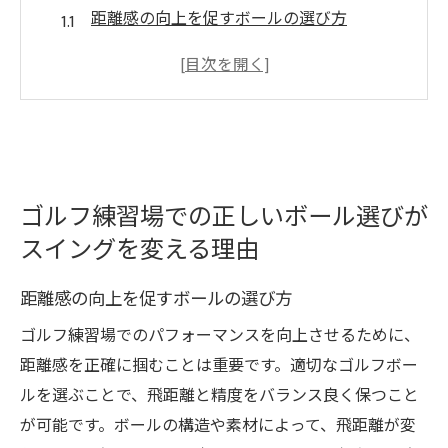
距離感の向上を促すボールの選び方
スピン制御に優れたボールでスイングを安
定化
ボールの硬さがスイングに与える影響
初心者が避けたいボール選びの落とし穴
スイングデータを活用したボール選びの方
ゴルフ練習場での正しいボール選びが
法
スイングを変える理由
プロが選ぶ！スイングを変えるボールとは
初心者必見！練習場で試すべきゴルフボールの
距離感の向上を促すボールの選び方
選び方
ゴルフ練習場でのパフォーマンスを向上させるために、
初めての練習に最適なボールの特徴
距離感を正確に掴むことは重要です。適切なゴルフボー
コストパフォーマンスを考慮したボール選
ルを選ぶことで、飛距離と精度をバランス良く保つこと
び
が可能です。ボールの構造や素材によって、飛距離が変
練習場でのフィードバックを活かすボール