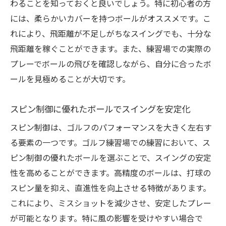
わることを知っておくと良いでしょう。特に初心者の方
初心者におすすめのボールのブランドと種
には、柔らかいカバーを持つボールがオススメです。こ
類
れにより、飛距離が不足しがちなスイングでも、十分な
スイングを覚えるためのボール選びのポイ
飛距離を稼ぐことができます。また、練習場での実際の
ント
プレーでボールの飛びを確認しながら、自分に合ったボ
ールを見極めることが大切です。
初心者のためのボール選びのチェックリス
ト
スピン制御に優れたボールでスイングを安定化
ゴルフ練習場でのボール選びが上達の鍵となる
理由
スピン制御は、ゴルフのパフォーマンスを大きく左右す
る要素の一つです。ゴルフ練習場での練習において、ス
自分のスイング特性に合ったボール選び
ピン制御の優れたボールを選ぶことで、スイングの安定
練習成果を最大化するためのボールの選定
性を高めることができます。高精度のボールは、打球の
スイング改善に必要なボールの種類
スピン量を抑え、直進性を向上させる特徴があります。
上達を実感できるボールの選び方
これにより、ミスショットを減少させ、安定したプレー
練習効率を高めるための適切なボール選択
が可能となります。特に風の影響を受けやすい場合で