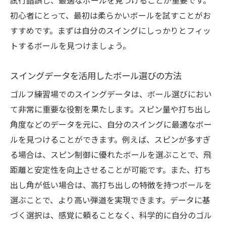
試行錯誤し、最適なボールを見つけることが重要です。
び
初心者にとって、最初は柔らかいボールを試すことがお
練習のモチベーションを上げるボールの選
すすめです。まずは自分のスイングにしっかりとフィッ
定
トするボールを見つけましょう。
実践的な練習のためのボール選びの工夫
スイングデータを活用したボール選びの方法
練習成果を確実にするためのボール選び
練習場での挑戦を支えるボール選びの大切
ゴルフ練習場でのスイングデータは、ボール選びにおい
さ
て非常に重要な役割を果たします。スピン量や打ち出し
角度などのデータを元に、自分のスイングに最適なボー
ゴルフ練習場でパフォーマンスを向上させるボ
ルを見つけることができます。例えば、スピンが多すぎ
ールの選び方
る場合は、スピン制御に優れたボールを選ぶことで、飛
パフォーマンス向上に必要なボール選びの
距離と安定性を向上させることが可能です。また、打ち
要素
出し角が低い場合は、高打ち出しの特徴を持つボールを
ボールの鮮度がパフォーマンスに与える影
選ぶことで、より高い弾道を実現できます。データに基
響
づく選択は、感覚に頼ることなく、科学的に自分のゴル
練習場の環境に応じたボール選び