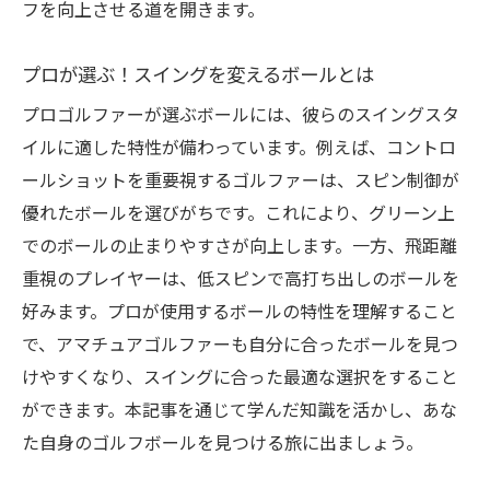
フを向上させる道を開きます。
プレッシャー下でのパフォーマンスを助け
るボール
プロが選ぶ！スイングを変えるボールとは
練習場でのパフォーマンス評価とボール選
プロゴルファーが選ぶボールには、彼らのスイングスタ
び
イルに適した特性が備わっています。例えば、コントロ
プロのようなパフォーマンスを目指すボー
ールショットを重要視するゴルファーは、スピン制御が
ル選び
優れたボールを選びがちです。これにより、グリーン上
あなたのゴルフライフに革命を！練習場でのボ
でのボールの止まりやすさが向上します。一方、飛距離
ール選びの極意
重視のプレイヤーは、低スピンで高打ち出しのボールを
ゴルフライフを豊かにするボール選びの基
好みます。プロが使用するボールの特性を理解すること
本
で、アマチュアゴルファーも自分に合ったボールを見つ
けやすくなり、スイングに合った最適な選択をすること
練習と実戦を繋ぐボール選びの考え方
ができます。本記事を通じて学んだ知識を活かし、あな
技術向上を後押しするボールの選定
た自身のゴルフボールを見つける旅に出ましょう。
ゴルフの楽しさを倍増させるボール選び