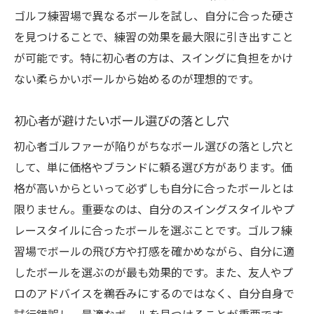
ル選びのコツ
ゴルフ練習場で異なるボールを試し、自分に合った硬さ
スイング矯正に適したボールの選び方
を見つけることで、練習の効果を最大限に引き出すこと
トラブルショットを防ぐボール選びのヒン
が可能です。特に初心者の方は、スイングに負担をかけ
ト
ない柔らかいボールから始めるのが理想的です。
スイングスピードに応じたボールの選定
初心者が避けたいボール選びの落とし穴
練習場での試し打ちを活かすボール選び
初心者ゴルファーが陥りがちなボール選びの落とし穴と
ボールのフィーリングがスイングに与える
して、単に価格やブランドに頼る選び方があります。価
影響
格が高いからといって必ずしも自分に合ったボールとは
スイング改善を促すためのボール選びのポ
限りません。重要なのは、自分のスイングスタイルやプ
イント
レースタイルに合ったボールを選ぶことです。ゴルフ練
練習場での実践が変わる！ゴルフボール選びの
習場でボールの飛び方や打感を確かめながら、自分に適
重要性
したボールを選ぶのが最も効果的です。また、友人やプ
練習場での効果を引き出すボールの選び方
ロのアドバイスを鵜呑みにするのではなく、自分自身で
スイングの再現性を高めるためのボール選