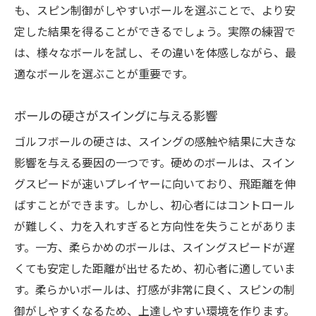
練習場での成果を上げるためのボール選び
も、スピン制御がしやすいボールを選ぶことで、より安
のコツ
定した結果を得ることができるでしょう。実際の練習で
練習場でのパフォーマンスを最大化するゴルフ
は、様々なボールを試し、その違いを体感しながら、最
ボールの秘密
適なボールを選ぶことが重要です。
最適なスピン量を得るためのボール
ボールの硬さがスイングに与える影響
ボールの構造がパフォーマンスに与える影
響
ゴルフボールの硬さは、スイングの感触や結果に大きな
影響を与える要因の一つです。硬めのボールは、スイン
飛距離を伸ばすためのボール選びの秘訣
グスピードが速いプレイヤーに向いており、飛距離を伸
練習で得たデータを活かすボール選び
ばすことができます。しかし、初心者にはコントロール
ボールの重さがパフォーマンスに与える効
が難しく、力を入れすぎると方向性を失うことがありま
果
す。一方、柔らかめのボールは、スイングスピードが遅
練習場での実績を上げるボール選びの考え
くても安定した距離が出せるため、初心者に適していま
方
す。柔らかいボールは、打感が非常に良く、スピンの制
スイングの質を高める！練習場でのゴルフボー
御がしやすくなるため、上達しやすい環境を作ります。