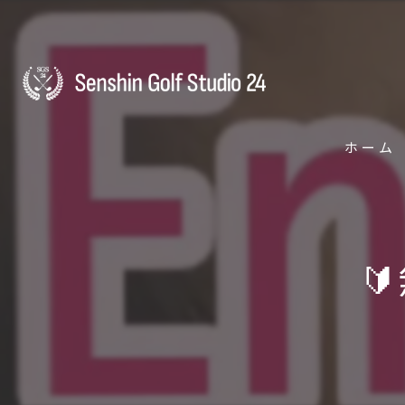
ホーム
🔰