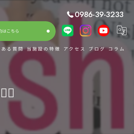
0986-39-3233
約はこちら
くある質問
当施設の特徴
アクセス
ブログ
コラム
シミュレーション
スコアアップ
‍♂️
初心者
整体
レッスン