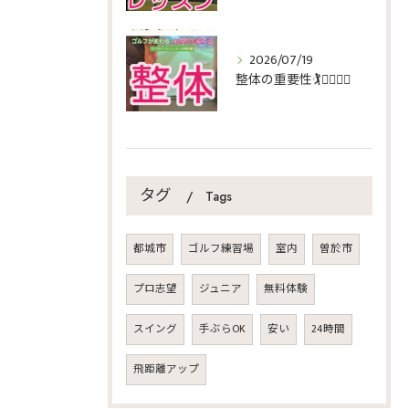
2026/07/19
整体の重要性🏌️🏌️‍♀️🏌️‍♂️
タグ
Tags
都城市
ゴルフ練習場
室内
曽於市
プロ志望
ジュニア
無料体験
スイング
手ぶらOK
安い
24時間
飛距離アップ