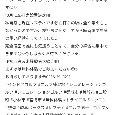
にボールをセットして打つとイメージしやすいと思いま
す😊✨️
10月に左打席設置決定!!!!!!
私自身も現在レフティです😊右打ちの頃は全く考えもし
なかったのですが、左打ちに変更してから練習場で肩身
の重い経験をしてきました…
完全個室で誰にも気遣うことなく、自分の練習に集中で
きます😄✨️今しばらくお待ちください🍀
🔰初心者＆未経験者大歓迎!!!!!!
まずは🔰無料体験でご参加ください😊✨️
お待ちしております☎️0986-39- 3233
#インドアゴルフ #ゴルフ練習場 #シュミレーションゴ
ルフ #シミュレーションゴルフ #都城市 #曽於市 #三股
町 #小林市 #宮崎市 #無料体験 #トライアル #レッスン
#整体 #酸素ボックス #レフティ #ゴルフ男子 #ゴルフ女