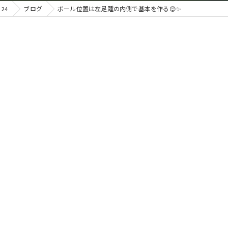
24
ブログ
ボール位置は左足踵の内側で基本を作る😊✨️