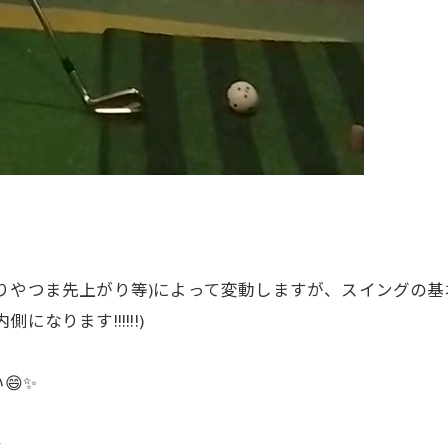
りやつま先上がり等)によって変動しますが、スイングの
なります!!!!!!)
✨️
☆