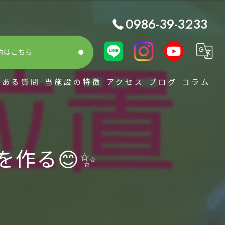
0986-39-3233
約はこちら
くある質問
当施設の特徴
アクセス
ブログ
コラム
シミュレーション
スコアアップ
作る😊✨️
初心者
整体
レッスン