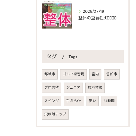
2026/07/19
整体の重要性🏌️🏌️‍♀️🏌️‍♂️
タグ
Tags
都城市
ゴルフ練習場
室内
曽於市
プロ志望
ジュニア
無料体験
スイング
手ぶらOK
安い
24時間
飛距離アップ