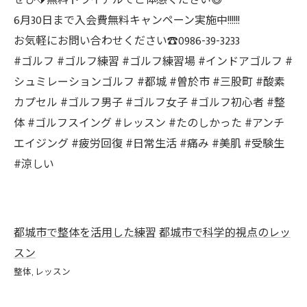
ぜひ🔰無料トライアルでご体感ください😄
6月30日まで入会費無料キャンペーン実施中!!!!!!
お気軽にお問い合わせください☎️0986-39-3233
#ゴルフ #ゴルフ練習 #ゴルフ練習場 #インドアゴルフ #
シュミレーションゴルフ #都城 #曽於市 #三股町 #酸素
カプセル #ゴルフ男子 #ゴルフ女子 #ゴルフ初心者 #整
体 #ゴルフスイング #レッスン #たのしかった #アンチ
エイジング #疲労回復 #日常生活 #痛み #美肌 #受験生
#涼しい
都城市で整体を活用した練習
都城市で科学的視点のレッ
スン
整体
レッスン