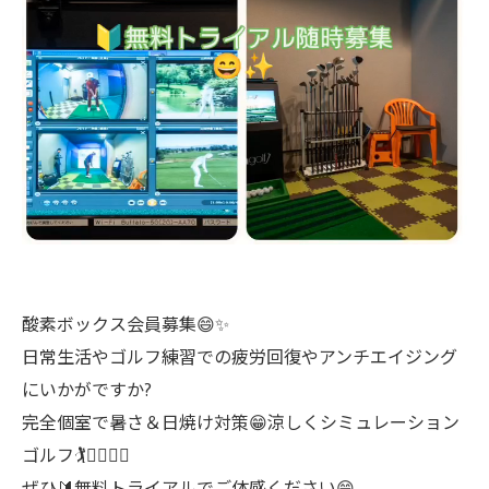
酸素ボックス会員募集😄✨️
日常生活やゴルフ練習での疲労回復やアンチエイジング
にいかがですか?
完全個室で暑さ＆日焼け対策😁涼しくシミュレーション
ゴルフ🏌️🏌️‍♀️🏌️‍♂️