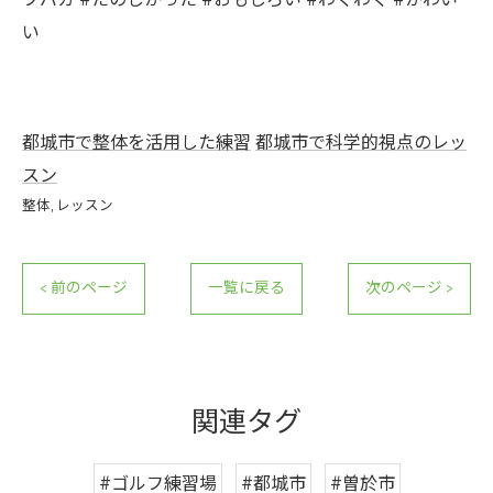
フバカ #たのしかった #おもしろい #わくわく #かわい
い
都城市で整体を活用した練習
都城市で科学的視点のレッ
スン
整体
レッスン
< 前のページ
一覧に戻る
次のページ >
関連タグ
#ゴルフ練習場
#都城市
#曽於市