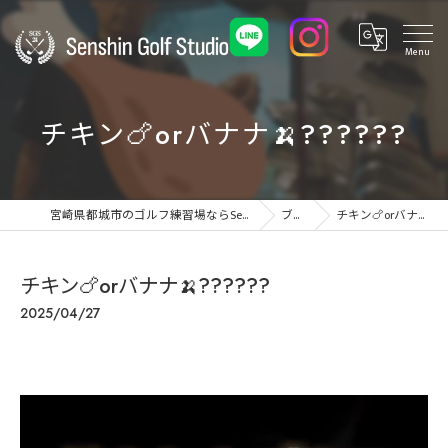
チキン🍗orバナナ🍌??????
宮崎県都城市のゴルフ練習場ならSenshin Golf Studio 24
ブログ
チキン🍗orバナナ🍌??????
チキン🍗orバナナ🍌??????
2025/04/27