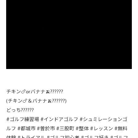
チキン🍗orバナナ🍌??????
(チキン🍗＆バナナ🍌??????)
どっち??????
#ゴルフ練習場 #インドアゴルフ #シュミレーションゴ
ルフ #都城市 #曽於市 #三股町 #整体 #レッスン #無料