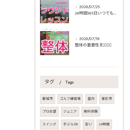
2026/07/25
24時間365日いつでもゴルフ🏌️🏌️‍♀️🏌️‍♂️
2026/07/19
整体の重要性🏌️🏌️‍♀️🏌️‍♂️
タグ
Tags
都城市
ゴルフ練習場
室内
曽於市
プロ志望
ジュニア
無料体験
スイング
手ぶらOK
安い
24時間