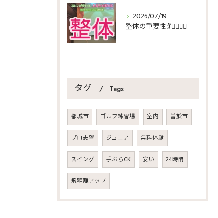
2026/07/19
整体の重要性🏌️🏌️‍♀️🏌️‍♂️
タグ
Tags
都城市
ゴルフ練習場
室内
曽於市
プロ志望
ジュニア
無料体験
スイング
手ぶらOK
安い
24時間
飛距離アップ