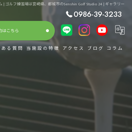
ゴルフ練習場は宮崎県、都城市のSenshin Golf Studio 24 | ギャラリー
0986-39-3233
約はこちら
くある質問
当施設の特徴
アクセス
ブログ
コラム
シミュレーション
スコアアップ
初心者
整体
レッスン